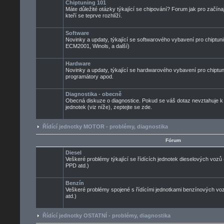
Chiptuning 101
Máte důležité otázky týkající se chipování? Forum jak pro začínaj
kteří se teprve rozhlíží.
Software
Novinky a updaty, týkající se softwarového vybavení pro chiptuni
ECM2001, Winols, a další)
Hardware
Novinky a updaty, týkající se hardwarového vybavení pro chiptun
programátory apod.
Diagnostika - obecně
Obecná diskuze o diagnostice. Pokud se váš dotaz nevztahuje k
jednotek (viz níže), zeptejte se zde.
Řídící jednotky MOTOR - problémy, diagnostika
Fórum
Diesel
Veškeré problémy týkající se řídících jednotek dieselových voz
PPD atd.)
Benzín
Veškeré problémy spojené s řídícími jednotkami benzínových 
atd.)
Řídící jednotky OSTATNÍ - problémy, diagnostika