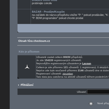
Diskuze mimo mísu
probírejte cokoliv
BAZAR - Prodám/Koupím
na začátek do názvu příspěvku vložte "P: " pokud prodáváte, "K:
"P: BDM programátor" pokud chcete prodat
Obsah fóra checksum.cz
Kdo je přítomen
Uživatelé zaslali celkem
80650
příspěvků.
Je zde
154220
registrovaných uživatelů.
Nejnovějším registrovaným uživatelem je
Lacoun
.
Celkem je zde přítomno
121
uživatelů: 1 registrovaný, 0 skrytý
Nejvíce zde bylo současně přítomno
2146
uživatelů dne st dube
Registrovaní uživatelé:
zizuzidan
Tato data jsou založena na aktivitě uživatelů během posledních 
Přihlášení
Uživatel:
Nové pří