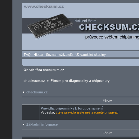
FAQ
Hledat
Seznam uživatelů
Uživatelské skupiny
Obsah fóra checksum.cz
checksum.cz » Fórum pro diagnostiky a chiptunery
checksum.cz
Fórum
Pravidla, připomínky k foru, oznámení
Vývěska,
čtěte pravidla ještě než začnete přispívat!
Základní informace
Fórum