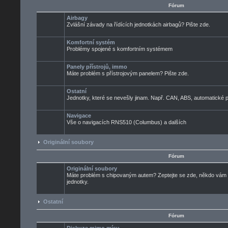
Fórum
Airbagy
Zvlášní závady na řídících jednotkách airbagů? Pište zde.
Komfortní systém
Problémy spojené s komfortním systémem
Panely přístrojů, immo
Máte problém s přístrojovým panelem? Pište zde.
Ostatní
Jednotky, které se nevešly jinam. Např. CAN, ABS, automatické pře
Navigace
Vše o navigacích RNS510 (Columbus) a dalších
Originální soubory
Fórum
Originální soubory
Máte problém s chipovaným autem? Zeptejte se zde, někdo vám ur
jednotky.
Ostatní
Fórum