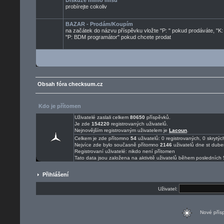
Diskuze mimo mísu
probírejte cokoliv
BAZAR - Prodám/Koupím
na začátek do názvu příspěvku vložte "P: " pokud prodáváte, "K:
"P: BDM programátor" pokud chcete prodat
Obsah fóra checksum.cz
Kdo je přítomen
Uživatelé zaslali celkem
80650
příspěvků.
Je zde
154220
registrovaných uživatelů.
Nejnovějším registrovaným uživatelem je
Lacoun
.
Celkem je zde přítomno
54
uživatelů: 0 registrovaných, 0 skryt
Nejvíce zde bylo současně přítomno
2146
uživatelů dne st dube
Registrovaní uživatelé: nikdo není přítomen
Tato data jsou založena na aktivitě uživatelů během posledních 
Přihlášení
Uživatel:
Nové pří