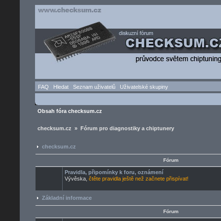
FAQ
Hledat
Seznam uživatelů
Uživatelské skupiny
Obsah fóra checksum.cz
checksum.cz » Fórum pro diagnostiky a chiptunery
checksum.cz
Fórum
Pravidla, připomínky k foru, oznámení
Vývěska,
čtěte pravidla ještě než začnete přispívat!
Základní informace
Fórum