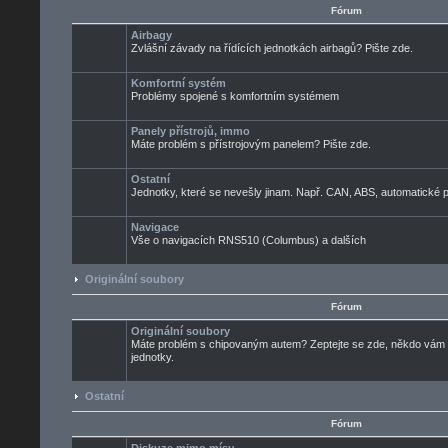
Fórum
Airbagy
Zvlášní závady na řídících jednotkách airbagů? Pište zde.
Komfortní systém
Problémy spojené s komfortním systémem
Panely přístrojů, immo
Máte problém s přístrojovým panelem? Pište zde.
Ostatní
Jednotky, které se nevešly jinam. Např. CAN, ABS, automatické pře
Navigace
Vše o navigacích RNS510 (Columbus) a dalších
Originální soubory
Fórum
Originální soubory
Máte problém s chipovaným autem? Zeptejte se zde, někdo vám ur
jednotky.
Ostatní
Fórum