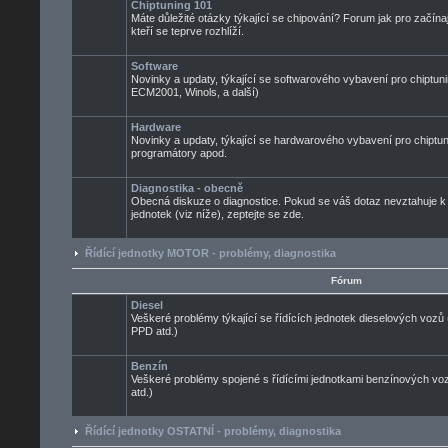
Chiptuning 101
Máte důležité otázky týkající se chipování? Forum jak pro začínaj
kteří se teprve rozhlíží.
Software
Novinky a updaty, týkající se softwarového vybavení pro chiptuni
ECM2001, Winols, a další)
Hardware
Novinky a updaty, týkající se hardwarového vybavení pro chiptun
programátory apod.
Diagnostika - obecně
Obecná diskuze o diagnostice. Pokud se váš dotaz nevztahuje k
jednotek (viz níže), zeptejte se zde.
Řídící jednotky MOTOR - problémy, diagnostika
Fórum
Diesel
Veškeré problémy týkající se řídících jednotek dieselových voz
PPD atd.)
Benzín
Veškeré problémy spojené s řídícími jednotkami benzínových 
atd.)
Řídící jednotky OSTATNÍ - problémy, diagnostika