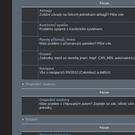
Fórum
Airbagy
Zvlášní závady na řídících jednotkách airbagů? Pište zde.
Komfortní systém
Problémy spojené s komfortním systémem
Panely přístrojů, immo
Máte problém s přístrojovým panelem? Pište zde.
Ostatní
Jednotky, které se nevešly jinam. Např. CAN, ABS, automatické pře
Navigace
Vše o navigacích RNS510 (Columbus) a dalších
Originální soubory
Fórum
Originální soubory
Máte problém s chipovaným autem? Zeptejte se zde, někdo vám ur
jednotky.
Ostatní
Fórum