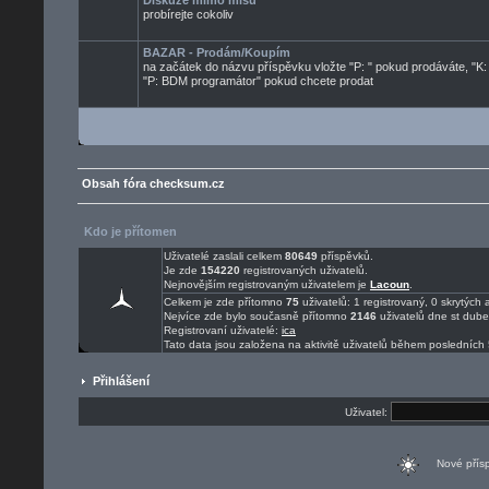
Diskuze mimo mísu
probírejte cokoliv
BAZAR - Prodám/Koupím
na začátek do názvu příspěvku vložte "P: " pokud prodáváte, "K:
"P: BDM programátor" pokud chcete prodat
Obsah fóra checksum.cz
Kdo je přítomen
Uživatelé zaslali celkem
80649
příspěvků.
Je zde
154220
registrovaných uživatelů.
Nejnovějším registrovaným uživatelem je
Lacoun
.
Celkem je zde přítomno
75
uživatelů: 1 registrovaný, 0 skrytýc
Nejvíce zde bylo současně přítomno
2146
uživatelů dne st dub
Registrovaní uživatelé:
ica
Tato data jsou založena na aktivitě uživatelů během posledních 
Přihlášení
Uživatel:
Nové pří