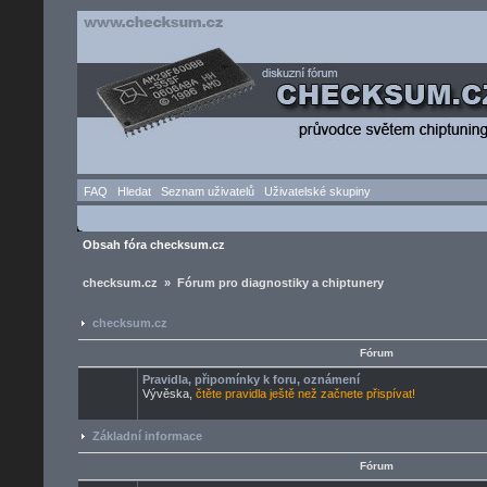
FAQ
Hledat
Seznam uživatelů
Uživatelské skupiny
Obsah fóra checksum.cz
checksum.cz » Fórum pro diagnostiky a chiptunery
checksum.cz
Fórum
Pravidla, připomínky k foru, oznámení
Vývěska,
čtěte pravidla ještě než začnete přispívat!
Základní informace
Fórum