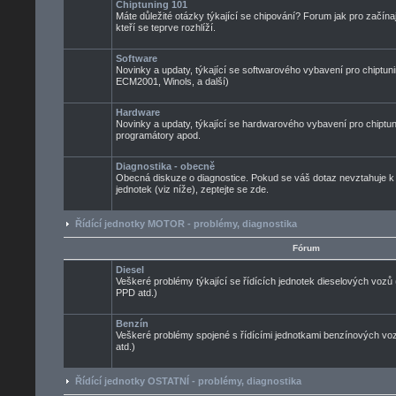
Chiptuning 101
Máte důležité otázky týkající se chipování? Forum jak pro začínaj
kteří se teprve rozhlíží.
Software
Novinky a updaty, týkající se softwarového vybavení pro chiptuni
ECM2001, Winols, a další)
Hardware
Novinky a updaty, týkající se hardwarového vybavení pro chiptun
programátory apod.
Diagnostika - obecně
Obecná diskuze o diagnostice. Pokud se váš dotaz nevztahuje k
jednotek (viz níže), zeptejte se zde.
Řídící jednotky MOTOR - problémy, diagnostika
Fórum
Diesel
Veškeré problémy týkající se řídících jednotek dieselových voz
PPD atd.)
Benzín
Veškeré problémy spojené s řídícími jednotkami benzínových 
atd.)
Řídící jednotky OSTATNÍ - problémy, diagnostika