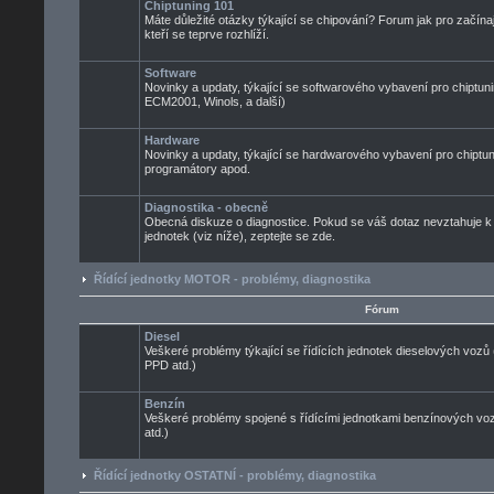
Chiptuning 101
Máte důležité otázky týkající se chipování? Forum jak pro začínaj
kteří se teprve rozhlíží.
Software
Novinky a updaty, týkající se softwarového vybavení pro chiptuni
ECM2001, Winols, a další)
Hardware
Novinky a updaty, týkající se hardwarového vybavení pro chiptun
programátory apod.
Diagnostika - obecně
Obecná diskuze o diagnostice. Pokud se váš dotaz nevztahuje k
jednotek (viz níže), zeptejte se zde.
Řídící jednotky MOTOR - problémy, diagnostika
Fórum
Diesel
Veškeré problémy týkající se řídících jednotek dieselových voz
PPD atd.)
Benzín
Veškeré problémy spojené s řídícími jednotkami benzínových 
atd.)
Řídící jednotky OSTATNÍ - problémy, diagnostika