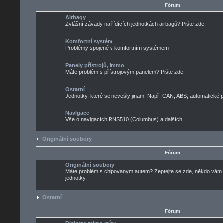
Fórum
Airbagy
Zvlášní závady na řídících jednotkách airbagů? Pište zde.
Komfortní systém
Problémy spojené s komfortním systémem
Panely přístrojů, immo
Máte problém s přístrojovým panelem? Pište zde.
Ostatní
Jednotky, které se nevešly jinam. Např. CAN, ABS, automatické pře
Navigace
Vše o navigacích RNS510 (Columbus) a dalších
Originální soubory
Fórum
Originální soubory
Máte problém s chipovaným autem? Zeptejte se zde, někdo vám ur
jednotky.
Ostatní
Fórum