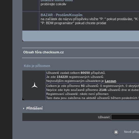
Diskuze mimo mísu
probírejte cokoliv
BAZAR - Prodám/Koupím
na začátek do názvu příspěvku vložte "P: " pokud prodáváte, "K:
"P: BDM programátor" pokud chcete prodat
Obsah fóra checksum.cz
Kdo je přítomen
Uživatelé zaslali celkem
80650
příspěvků.
Je zde
154220
registrovaných uživatelů.
Nejnovějším registrovaným uživatelem je
Lacoun
.
Celkem je zde přítomno
93
uživatelů: 0 registrovaných, 0 skryt
Nejvíce zde bylo současně přítomno
2146
uživatelů dne st dube
Registrovaní uživatelé: nikdo není přítomen
Tato data jsou založena na aktivitě uživatelů během posledních 
Přihlášení
Uživatel:
Nové pří