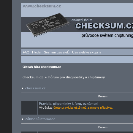
FAQ
Hledat
Seznam uživatelů
Uživatelské skupiny
Obsah fóra checksum.cz
checksum.cz » Fórum pro diagnostiky a chiptunery
checksum.cz
Fórum
Pravidla, připomínky k foru, oznámení
Vývěska,
čtěte pravidla ještě než začnete přispívat!
Základní informace
Fórum