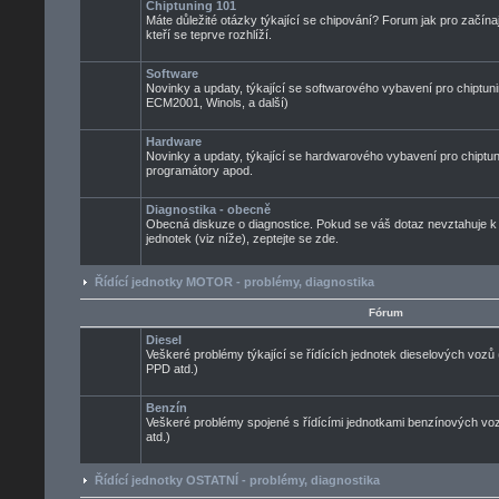
Chiptuning 101
Máte důležité otázky týkající se chipování? Forum jak pro začínaj
kteří se teprve rozhlíží.
Software
Novinky a updaty, týkající se softwarového vybavení pro chiptuni
ECM2001, Winols, a další)
Hardware
Novinky a updaty, týkající se hardwarového vybavení pro chiptun
programátory apod.
Diagnostika - obecně
Obecná diskuze o diagnostice. Pokud se váš dotaz nevztahuje k
jednotek (viz níže), zeptejte se zde.
Řídící jednotky MOTOR - problémy, diagnostika
Fórum
Diesel
Veškeré problémy týkající se řídících jednotek dieselových voz
PPD atd.)
Benzín
Veškeré problémy spojené s řídícími jednotkami benzínových 
atd.)
Řídící jednotky OSTATNÍ - problémy, diagnostika