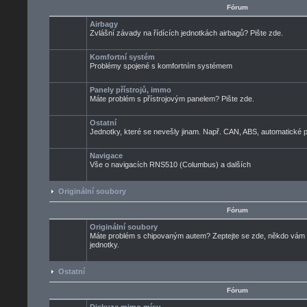
Fórum
Airbagy
Zvlášní závady na řídících jednotkách airbagů? Pište zde.
Komfortní systém
Problémy spojené s komfortním systémem
Panely přístrojů, immo
Máte problém s přístrojovým panelem? Pište zde.
Ostatní
Jednotky, které se nevešly jinam. Např. CAN, ABS, automatické pře
Navigace
Vše o navigacích RNS510 (Columbus) a dalších
Originální soubory
Fórum
Originální soubory
Máte problém s chipovaným autem? Zeptejte se zde, někdo vám ur
jednotky.
Ostatní
Fórum