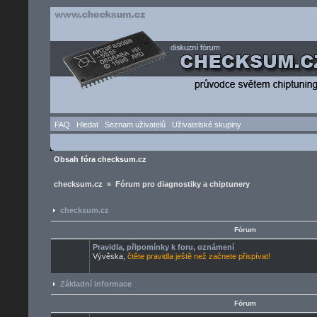
FAQ
Hledat
Seznam uživatelů
Uživatelské skupiny
Obsah fóra checksum.cz
checksum.cz » Fórum pro diagnostiky a chiptunery
checksum.cz
Fórum
Pravidla, připomínky k foru, oznámení
Vývěska,
čtěte pravidla ještě než začnete přispívat!
Základní informace
Fórum