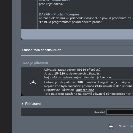
Diskuze mimo mísu
probírejte cokoliv
BAZAR - Prodám/Koupím
na začátek do názvu příspěvku vložte "P: " pokud prodáváte, "K:
"P: BDM programátor" pokud chcete prodat
Obsah fóra checksum.cz
Kdo je přítomen
Uživatelé zaslali celkem
80650
příspěvků.
Je zde
154220
registrovaných uživatelů.
Nejnovějším registrovaným uživatelem je
Lacoun
.
Celkem je zde přítomno
106
uživatelů: 1 registrovaný, 0 skrytý
Nejvíce zde bylo současně přítomno
2146
uživatelů dne st dube
Registrovaní uživatelé:
autocenterso
Tato data jsou založena na aktivitě uživatelů během posledních 
Přihlášení
Uživatel:
Nové pří