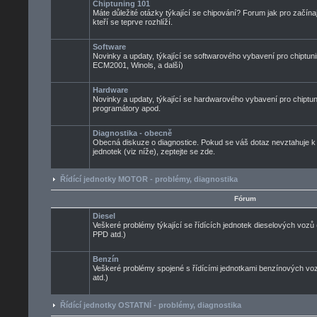
Chiptuning 101
Máte důležité otázky týkající se chipování? Forum jak pro začínaj
kteří se teprve rozhlíží.
Software
Novinky a updaty, týkající se softwarového vybavení pro chiptuni
ECM2001, Winols, a další)
Hardware
Novinky a updaty, týkající se hardwarového vybavení pro chiptun
programátory apod.
Diagnostika - obecně
Obecná diskuze o diagnostice. Pokud se váš dotaz nevztahuje k
jednotek (viz níže), zeptejte se zde.
Řídící jednotky MOTOR - problémy, diagnostika
Fórum
Diesel
Veškeré problémy týkající se řídících jednotek dieselových voz
PPD atd.)
Benzín
Veškeré problémy spojené s řídícími jednotkami benzínových 
atd.)
Řídící jednotky OSTATNÍ - problémy, diagnostika