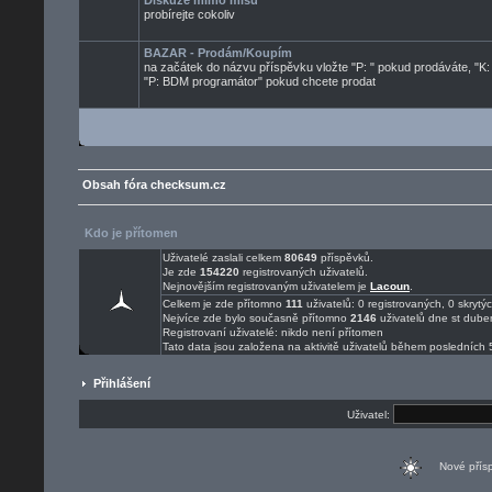
Diskuze mimo mísu
probírejte cokoliv
BAZAR - Prodám/Koupím
na začátek do názvu příspěvku vložte "P: " pokud prodáváte, "K:
"P: BDM programátor" pokud chcete prodat
Obsah fóra checksum.cz
Kdo je přítomen
Uživatelé zaslali celkem
80649
příspěvků.
Je zde
154220
registrovaných uživatelů.
Nejnovějším registrovaným uživatelem je
Lacoun
.
Celkem je zde přítomno
111
uživatelů: 0 registrovaných, 0 skry
Nejvíce zde bylo současně přítomno
2146
uživatelů dne st dube
Registrovaní uživatelé: nikdo není přítomen
Tato data jsou založena na aktivitě uživatelů během posledních 
Přihlášení
Uživatel:
Nové pří