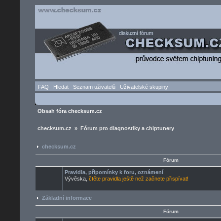
FAQ
Hledat
Seznam uživatelů
Uživatelské skupiny
Obsah fóra checksum.cz
checksum.cz » Fórum pro diagnostiky a chiptunery
checksum.cz
Fórum
Pravidla, připomínky k foru, oznámení
Vývěska,
čtěte pravidla ještě než začnete přispívat!
Základní informace
Fórum