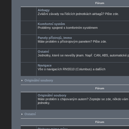
Fórum
Airbagy
Zvlášní závady na řídících jednotkách airbagů? Pište zde.
Komfortní systém
Problémy spojené s komfortním systémem
Panely přístrojů, immo
Máte problém s přístrojovým panelem? Pište zde.
Ostatní
Jednotky, které se nevešly jinam. Např. CAN, ABS, automatické pře
Navigace
Vše o navigacích RNS510 (Columbus) a dalších
Originální soubory
Fórum
Originální soubory
Máte problém s chipovaným autem? Zeptejte se zde, někdo vám ur
jednotky.
Ostatní
Fórum