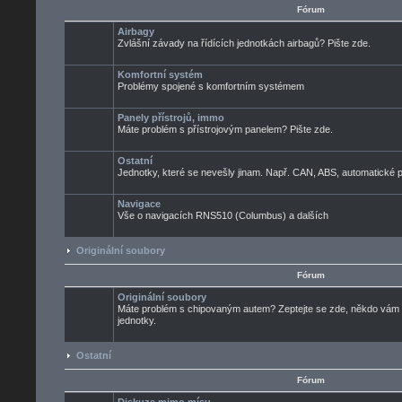
Fórum
Airbagy
Zvlášní závady na řídících jednotkách airbagů? Pište zde.
Komfortní systém
Problémy spojené s komfortním systémem
Panely přístrojů, immo
Máte problém s přístrojovým panelem? Pište zde.
Ostatní
Jednotky, které se nevešly jinam. Např. CAN, ABS, automatické pře
Navigace
Vše o navigacích RNS510 (Columbus) a dalších
Originální soubory
Fórum
Originální soubory
Máte problém s chipovaným autem? Zeptejte se zde, někdo vám ur
jednotky.
Ostatní
Fórum