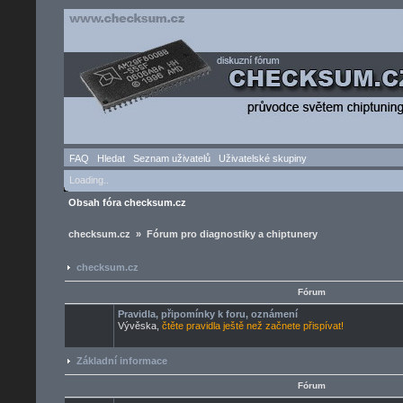
FAQ
Hledat
Seznam uživatelů
Uživatelské skupiny
Loading..
Obsah fóra checksum.cz
checksum.cz » Fórum pro diagnostiky a chiptunery
checksum.cz
Fórum
Pravidla, připomínky k foru, oznámení
Vývěska,
čtěte pravidla ještě než začnete přispívat!
Základní informace
Fórum