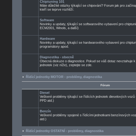
Chiptuning 101
Máte důležité otázky týkající se chipování? Forum jak pro začínaj
kteří se teprve rozhlíží.
Software
Novinky a updaty, týkající se softwarového vybavení pro chiptuni
ECM2001, Winols, a další)
Hardware
Novinky a updaty, týkající se hardwarového vybavení pro chiptun
programátory apod.
Diagnostika - obecně
Obecná diskuze o diagnostice. Pokud se váš dotaz nevztahuje k
jednotek (viz níže), zeptejte se zde.
Řídící jednotky MOTOR - problémy, diagnostika
Fórum
Diesel
Veškeré problémy týkající se řídících jednotek dieselových voz
PPD atd.)
Benzín
Veškeré problémy spojené s řídícími jednotkami benzínových 
atd.)
Řídící jednotky OSTATNÍ - problémy, diagnostika