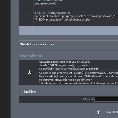
Diskuze mimo mísu
probírejte cokoliv
BAZAR - Prodám/Koupím
na začátek do názvu příspěvku vložte "P: " pokud prodáváte, "K:
"P: BDM programátor" pokud chcete prodat
Obsah fóra checksum.cz
Kdo je přítomen
Uživatelé zaslali celkem
80650
příspěvků.
Je zde
154220
registrovaných uživatelů.
Nejnovějším registrovaným uživatelem je
Lacoun
.
Celkem je zde přítomno
80
uživatelů: 0 registrovaných, 0 skryt
Nejvíce zde bylo současně přítomno
2146
uživatelů dne st dube
Registrovaní uživatelé: nikdo není přítomen
Tato data jsou založena na aktivitě uživatelů během posledních 
Přihlášení
Uživatel:
Nové pří