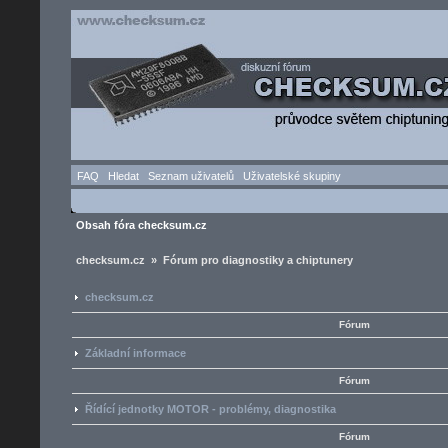
FAQ
Hledat
Seznam uživatelů
Uživatelské skupiny
Obsah fóra checksum.cz
checksum.cz » Fórum pro diagnostiky a chiptunery
checksum.cz
Fórum
Základní informace
Fórum
Řídící jednotky MOTOR - problémy, diagnostika
Fórum