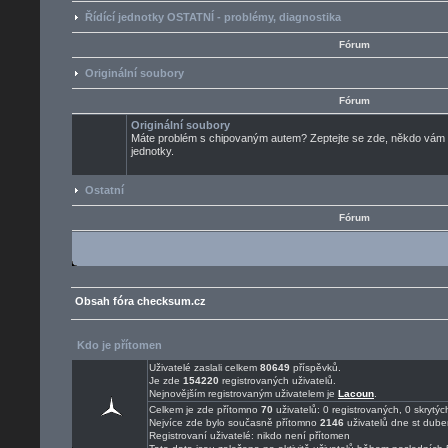
Řídící jednotky OSTATNÍ - problémy, diagnostika
Fórum
Originální soubory
Fórum
Originální soubory
Máte problém s chipovaným autem? Zeptejte se zde, někdo vám ur
jednotky.
Ostatní
Fórum
Obsah fóra checksum.cz
Kdo je přítomen
Uživatelé zaslali celkem
80649
příspěvků.
Je zde
154220
registrovaných uživatelů.
Nejnovějším registrovaným uživatelem je
Lacoun
.
Celkem je zde přítomno
70
uživatelů: 0 registrovaných, 0 skryt
Nejvíce zde bylo současně přítomno
2146
uživatelů dne st dube
Registrovaní uživatelé: nikdo není přítomen