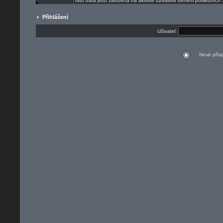
Tato data jsou založena na aktivitě uživatelů během posledních 
Přihlášení
Uživatel:
Nové pří