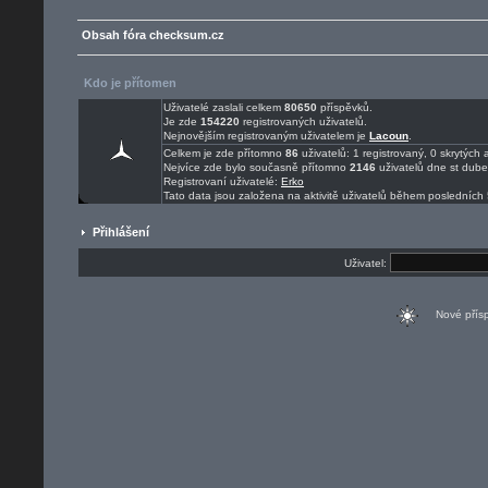
Obsah fóra checksum.cz
Kdo je přítomen
Uživatelé zaslali celkem
80650
příspěvků.
Je zde
154220
registrovaných uživatelů.
Nejnovějším registrovaným uživatelem je
Lacoun
.
Celkem je zde přítomno
86
uživatelů: 1 registrovaný, 0 skrytýc
Nejvíce zde bylo současně přítomno
2146
uživatelů dne st dub
Registrovaní uživatelé:
Erko
Tato data jsou založena na aktivitě uživatelů během posledních 
Přihlášení
Uživatel:
Nové pří