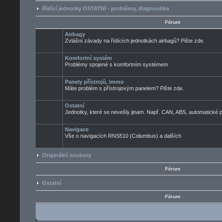
Řídící jednotky OSTATNÍ - problémy, diagnostika
Fórum
Airbagy
Zvlášní závady na řídících jednotkách airbagů? Pište zde.
Komfortní systém
Problémy spojené s komfortním systémem
Panely přístrojů, immo
Máte problém s přístrojovým panelem? Pište zde.
Ostatní
Jednotky, které se nevešly jinam. Např. CAN, ABS, automatické pře
Navigace
Vše o navigacích RNS510 (Columbus) a dalších
Originální soubory
Fórum
Ostatní
Fórum