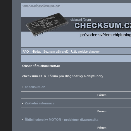
FAQ
Hledat
Seznam uživatelů
Uživatelské skupiny
Obsah fóra checksum.cz
checksum.cz » Fórum pro diagnostiky a chiptunery
checksum.cz
Fórum
Základní informace
Fórum
Řídící jednotky MOTOR - problémy, diagnostika
Fórum