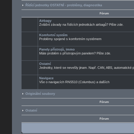
Řídící jednotky OSTATNÍ - problémy, diagnostika
Fórum
Airbagy
Zvlášní závady na řídících jednotkách airbagů? Pište zde.
Komfortní systém
Problémy spojené s komfortním systémem
Panely přístrojů, immo
Máte problém s přístrojovým panelem? Pište zde.
Ostatní
Jednotky, které se nevešly jinam. Např. CAN, ABS, automatické pře
Navigace
Vše o navigacích RNS510 (Columbus) a dalších
Originální soubory
Fórum
Ostatní
Fórum