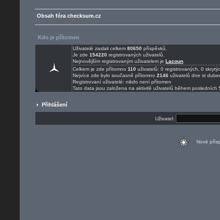
Obsah fóra checksum.cz
Kdo je přítomen
Uživatelé zaslali celkem
80650
příspěvků.
Je zde
154220
registrovaných uživatelů.
Nejnovějším registrovaným uživatelem je
Lacoun
.
Celkem je zde přítomno
110
uživatelů: 0 registrovaných, 0 skry
Nejvíce zde bylo současně přítomno
2146
uživatelů dne st dube
Registrovaní uživatelé: nikdo není přítomen
Tato data jsou založena na aktivitě uživatelů během posledních 
Přihlášení
Uživatel:
Nové pří