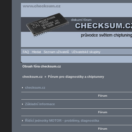
FAQ
Hledat
Seznam uživatelů
Uživatelské skupiny
Obsah fóra checksum.cz
checksum.cz » Fórum pro diagnostiky a chiptunery
checksum.cz
Fórum
Základní informace
Fórum
Řídící jednotky MOTOR - problémy, diagnostika
Fórum