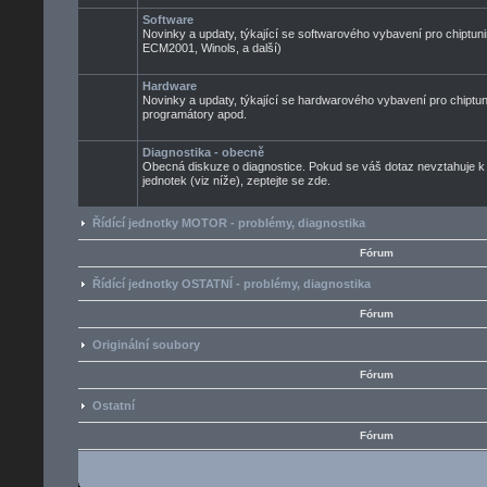
Software
Novinky a updaty, týkající se softwarového vybavení pro chiptuni
ECM2001, Winols, a další)
Hardware
Novinky a updaty, týkající se hardwarového vybavení pro chiptun
programátory apod.
Diagnostika - obecně
Obecná diskuze o diagnostice. Pokud se váš dotaz nevztahuje k
jednotek (viz níže), zeptejte se zde.
Řídící jednotky MOTOR - problémy, diagnostika
Fórum
Řídící jednotky OSTATNÍ - problémy, diagnostika
Fórum
Originální soubory
Fórum
Ostatní
Fórum