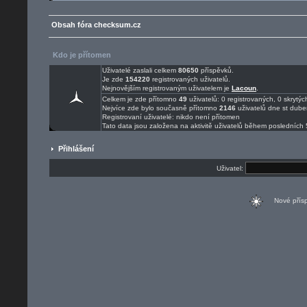
Obsah fóra checksum.cz
Kdo je přítomen
Uživatelé zaslali celkem
80650
příspěvků.
Je zde
154220
registrovaných uživatelů.
Nejnovějším registrovaným uživatelem je
Lacoun
.
Celkem je zde přítomno
49
uživatelů: 0 registrovaných, 0 skryt
Nejvíce zde bylo současně přítomno
2146
uživatelů dne st dube
Registrovaní uživatelé: nikdo není přítomen
Tato data jsou založena na aktivitě uživatelů během posledních 
Přihlášení
Uživatel:
Nové pří