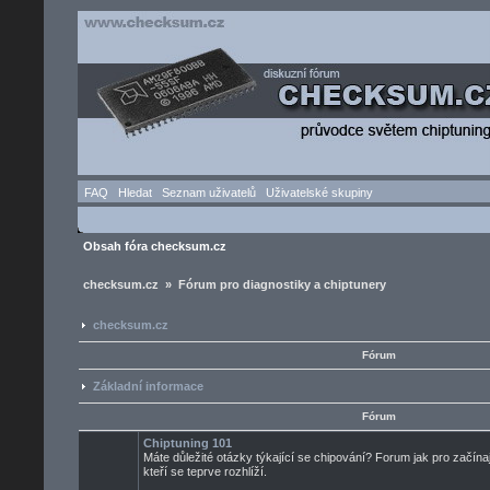
FAQ
Hledat
Seznam uživatelů
Uživatelské skupiny
Obsah fóra checksum.cz
checksum.cz » Fórum pro diagnostiky a chiptunery
checksum.cz
Fórum
Základní informace
Fórum
Chiptuning 101
Máte důležité otázky týkající se chipování? Forum jak pro začínaj
kteří se teprve rozhlíží.