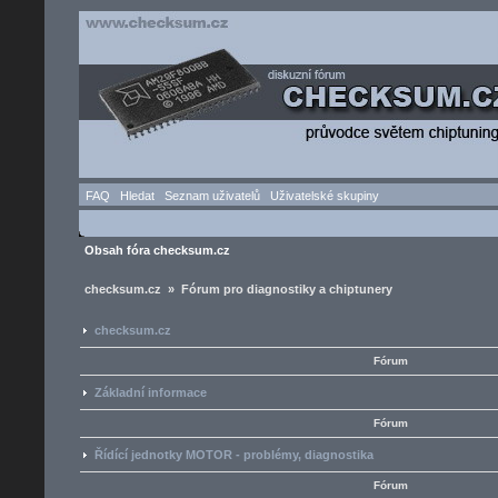
FAQ
Hledat
Seznam uživatelů
Uživatelské skupiny
Obsah fóra checksum.cz
checksum.cz » Fórum pro diagnostiky a chiptunery
checksum.cz
Fórum
Základní informace
Fórum
Řídící jednotky MOTOR - problémy, diagnostika
Fórum