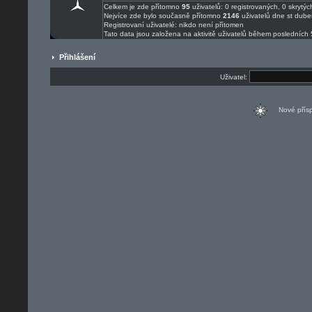
Celkem je zde přítomno
95
uživatelů: 0 registrovaných, 0 skryt
Nejvíce zde bylo současně přítomno
2146
uživatelů dne st dube
Registrovaní uživatelé: nikdo není přítomen
Tato data jsou založena na aktivitě uživatelů během posledních 
Přihlášení
Uživatel:
Nové pří