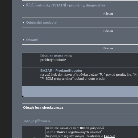
Řídící jednotky OSTATNÍ - problémy, diagnostika
Fórum
Originální soubory
Fórum
Ostatní
Fórum
Diskuze mimo mísu
probírejte cokoliv
BAZAR - Prodám/Koupím
na začátek do názvu příspěvku vložte "P: " pokud prodáváte, "K:
"P: BDM programátor" pokud chcete prodat
Obsah fóra checksum.cz
Kdo je přítomen
Uživatelé zaslali celkem
80650
příspěvků.
Je zde
154220
registrovaných uživatelů.
Nejnovějším registrovaným uživatelem je
Lacoun
.