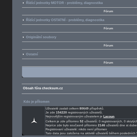
Řídící jednotky MOTOR - problémy, diagnostika
Fórum
Řídící jednotky OSTATNÍ - problémy, diagnostika
Fórum
Originální soubory
Fórum
Ostatní
Fórum
Obsah fóra checksum.cz
Kdo je přítomen
Uživatelé zaslali celkem
80649
příspěvků.
Je zde
154220
registrovaných uživatelů.
Nejnovějším registrovaným uživatelem je
Lacoun
.
Celkem je zde přítomno
52
uživatelů: 0 registrovaných, 0 skryt
Nejvíce zde bylo současně přítomno
2146
uživatelů dne st dube
Registrovaní uživatelé: nikdo není přítomen
Tato data jsou založena na aktivitě uživatelů během posledních 