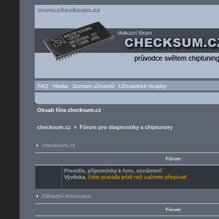
FAQ
Hledat
Seznam uživatelů
Uživatelské skupiny
Obsah fóra checksum.cz
checksum.cz » Fórum pro diagnostiky a chiptunery
checksum.cz
Fórum
Pravidla, připomínky k foru, oznámení
Vývěska,
čtěte pravidla ještě než začnete přispívat!
Základní informace
Fórum