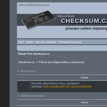
FAQ
Hledat
Seznam uživatelů
Uživatelské skupiny
Obsah fóra checksum.cz
checksum.cz » Fórum pro diagnostiky a chiptunery
checksum.cz
Fórum
Pravidla, připomínky k foru, oznámení
Vývěska,
čtěte pravidla ještě než začnete přispívat!
Základní informace
Fórum