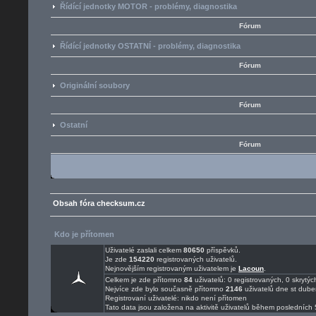
Řídící jednotky MOTOR - problémy, diagnostika
Fórum
Řídící jednotky OSTATNÍ - problémy, diagnostika
Fórum
Originální soubory
Fórum
Ostatní
Fórum
Obsah fóra checksum.cz
Kdo je přítomen
Uživatelé zaslali celkem
80650
příspěvků.
Je zde
154220
registrovaných uživatelů.
Nejnovějším registrovaným uživatelem je
Lacoun
.
Celkem je zde přítomno
84
uživatelů: 0 registrovaných, 0 skryt
Nejvíce zde bylo současně přítomno
2146
uživatelů dne st dube
Registrovaní uživatelé: nikdo není přítomen
Tato data jsou založena na aktivitě uživatelů během posledních 