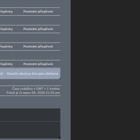
říspěvky
Poslední příspěvek
říspěvky
Poslední příspěvek
říspěvky
Poslední příspěvek
říspěvky
Poslední příspěvek
ědí
Označit všechna fóra jako přečtená
Časy uváděny v GMT + 1 hodina
Právě je čt srpen 06, 2026 21:53 pm