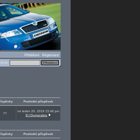
Přihlášení
Registrace
eslo:
říspěvky
Poslední příspěvek
ne leden 20, 2019 15:46 pm
77
El Chupacabra
říspěvky
Poslední příspěvek