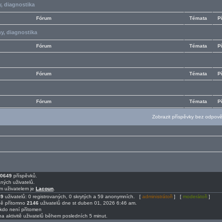
, diagnostika
Fórum
Témata
P
y, diagnostika
Fórum
Témata
P
Fórum
Témata
P
Fórum
Témata
P
Zobrazit příspěvky bez odpov
0649
příspěvků.
ných uživatelů.
m uživatelem je
Lacoun
.
59
uživatelů: 0 registrovaných, 0 skrytých a 59 anonymních. [
administrátoři
] [
moderátoři
]
ně přítomno
2146
uživatelů dne st duben 01, 2026 6:46 am.
ikdo není přítomen
na aktivitě uživatelů během posledních 5 minut.