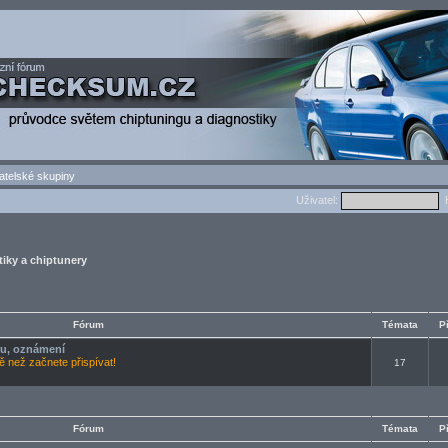
atelské skupiny
Uživatel:
H
iky a chiptunery
Fórum
Témata
P
oru, oznámení
tě než začnete přispívat!
17
Fórum
Témata
P