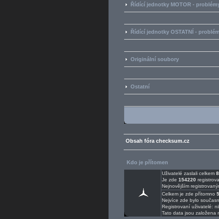
Řídící jednotky MOTOR - problémy
Řídící jednotky OSTATNÍ - problém
Originální soubory
Ostatní
Obsah fóra checksum.cz
Kdo je přítomen
Uživatelé zaslali celkem
8
Je zde
154220
registrova
Nejnovějším registrovaný
Celkem je zde přítomno
Nejvíce zde bylo součas
Registrovaní uživatelé: n
Tato data jsou založena 