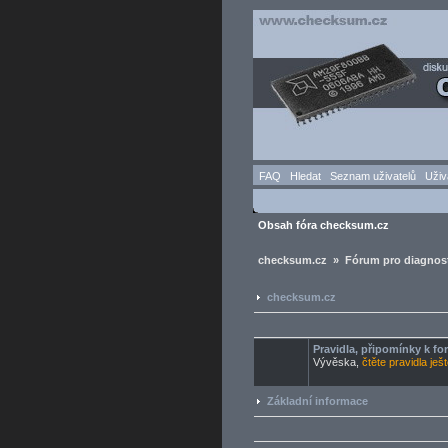
FAQ
Hledat
Seznam uživatelů
Uživ
Obsah fóra checksum.cz
checksum.cz » Fórum pro diagnost
checksum.cz
Pravidla, připomínky k f
Vývěska,
čtěte pravidla ješ
Základní informace