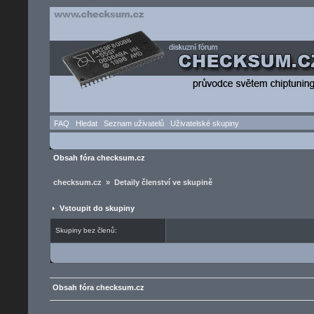
FAQ
Hledat
Seznam uživatelů
Uživatelské skupiny
Obsah fóra checksum.cz
checksum.cz » Detaily členství ve skupině
Vstoupit do skupiny
Skupiny bez členů:
Obsah fóra checksum.cz