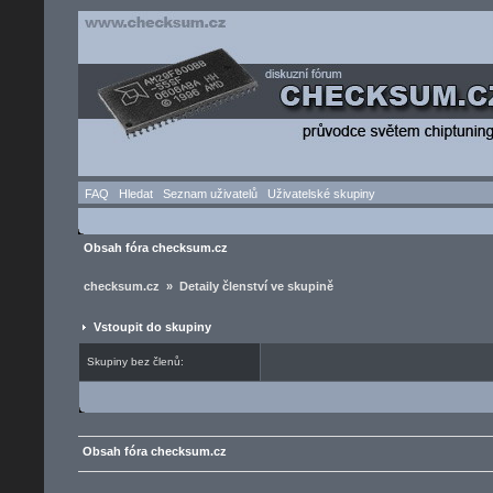
FAQ
Hledat
Seznam uživatelů
Uživatelské skupiny
Obsah fóra checksum.cz
checksum.cz » Detaily členství ve skupině
Vstoupit do skupiny
Skupiny bez členů:
Obsah fóra checksum.cz