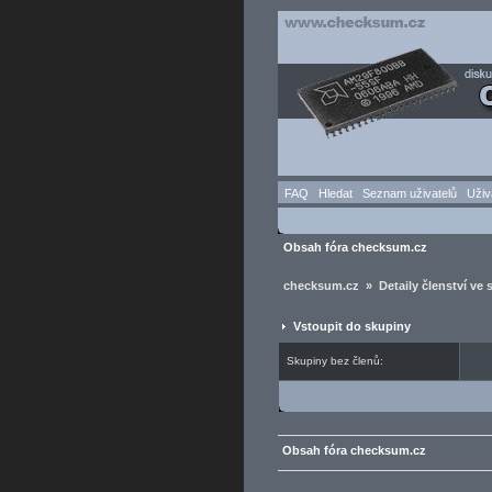
FAQ
Hledat
Seznam uživatelů
Uživ
Obsah fóra checksum.cz
checksum.cz » Detaily členství ve 
Vstoupit do skupiny
Skupiny bez členů:
Obsah fóra checksum.cz