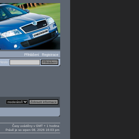
Přihlášení
Registrace
eslo:
Časy uváděny v GMT + 1 hodina
Právě je so srpen 08, 2026 16:03 pm