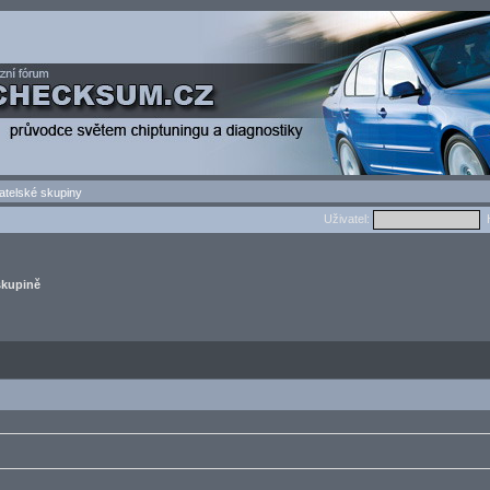
atelské skupiny
Uživatel:
H
skupině