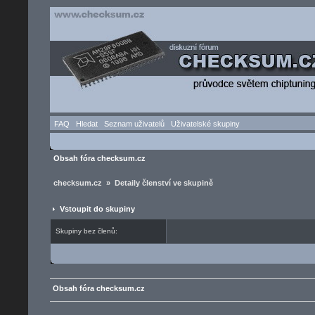
FAQ
Hledat
Seznam uživatelů
Uživatelské skupiny
Obsah fóra checksum.cz
checksum.cz » Detaily členství ve skupině
Vstoupit do skupiny
Skupiny bez členů:
Obsah fóra checksum.cz