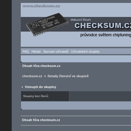
FAQ
Hledat
Seznam uživatelů
Uživatelské skupiny
Obsah fóra checksum.cz
checksum.cz » Detaily členství ve skupině
Vstoupit do skupiny
Skupiny bez členů:
Obsah fóra checksum.cz