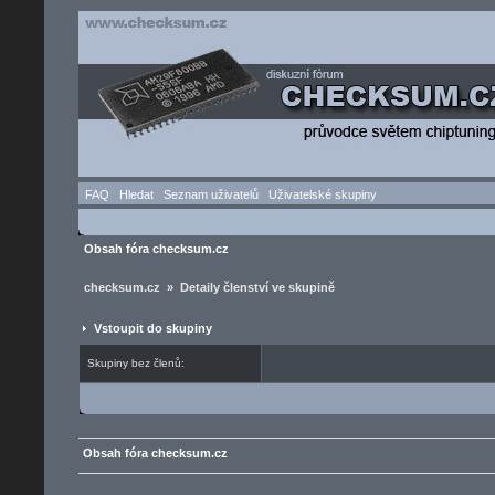
FAQ
Hledat
Seznam uživatelů
Uživatelské skupiny
Obsah fóra checksum.cz
checksum.cz » Detaily členství ve skupině
Vstoupit do skupiny
Skupiny bez členů:
Obsah fóra checksum.cz