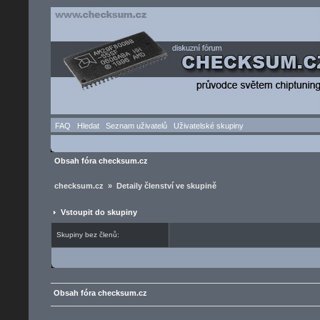
FAQ
Hledat
Seznam uživatelů
Uživatelské skupiny
Obsah fóra checksum.cz
checksum.cz » Detaily členství ve skupině
Vstoupit do skupiny
Skupiny bez členů:
Obsah fóra checksum.cz