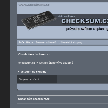
FAQ
Hledat
Seznam uživatelů
Uživatelské skupiny
Obsah fóra checksum.cz
checksum.cz » Detaily členství ve skupině
Vstoupit do skupiny
Skupiny bez členů:
Obsah fóra checksum.cz