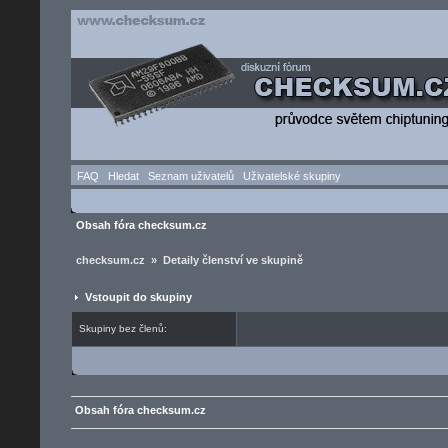
FAQ
Hledat
Seznam uživatelů
Uživatelské skupiny
Obsah fóra checksum.cz
checksum.cz » Detaily členství ve skupině
Vstoupit do skupiny
Skupiny bez členů:
Obsah fóra checksum.cz