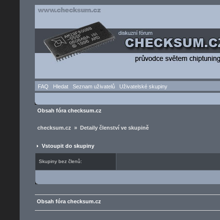
FAQ
Hledat
Seznam uživatelů
Uživatelské skupiny
Obsah fóra checksum.cz
checksum.cz » Detaily členství ve skupině
Vstoupit do skupiny
Skupiny bez členů:
Obsah fóra checksum.cz