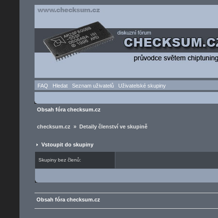
FAQ
Hledat
Seznam uživatelů
Uživatelské skupiny
Obsah fóra checksum.cz
checksum.cz » Detaily členství ve skupině
Vstoupit do skupiny
Skupiny bez členů:
Obsah fóra checksum.cz