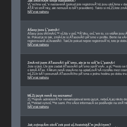
Jak zmÄ›nĂ­m svoje nastavenĂ­?
VĹˇechna vaĹˇe nastavenĂ­ (pokud jste registrovĂˇni) jsou uloĹľena v d
ÄŤĂˇsti strĂˇnky, ale nemusĂ­ to bĂ˝t pravidlem). Takto si mĹŻĹľete zmÄ
NĂˇvrat nahoru
ÄŚasy jsou ĹˇpatnÄ›!
ÄŚasy jsou tĂ©mÄ›Ĺ™ vĹľdy v poĹ™Ăˇdku, ovĹˇem to, co vidĂ­te jso
te. Pokud je to tak, zmÄ›Ĺte si ÄŤasovĂ© pĂˇsmo v profilu. Berte na
registrovanĂ­ uĹľivatelĂ©. TakĹľe pokud nejste registrovĂˇni, toto je dob
NĂˇvrat nahoru
ZmÄ›nil jsem ÄŤasovĂ© pĂˇsmo, ale je to stĂˇle ĹˇpatnÄ›!
Jste si jisti, Ĺľe jste zadali ÄŤasovĂ© pĂˇsmo sprĂˇvnÄ›, a pĹ™esto se 
o letnĂ­ ÄŤas. FĂłrum nenĂ­ stavÄ›no na uplatĹovĂˇnĂ­ rozdĂ­lu mezi st
mĹŻĹľe bĂ˝t posunutĂ­ ÄŤasovĂ©ho pĂˇsma o jednu hodinu po dobu trvĂ
NĂˇvrat nahoru
MĹŻj jazyk nenĂ­ na seznamu!
ZĹ™ejmÄ› administrĂˇtor nenainstaloval tento jazyk, neboĹĄ jej nikdo do
pĹ™eklad vytvoĹ™te sami. Pro vĂ­ce informacĂ­ se podĂ­vejte na strĂˇ
NĂˇvrat nahoru
Jak zobrazĂ­m obrĂˇzek pod uĹľivatelskĂ˝m jmĂ©nem?