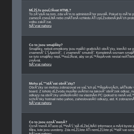
MĹŻĹľu pouĹľĂ­vat HTML?
To zĂˇvisĂ­ na tom, zda vĂˇm to administrĂˇtor povolĂ­. Pokud to mĂˇte pov
zamezĂ­ zneuĹľitĂ­ nebo zniÄŤenĂ­ vzhledu ÄŤi zpĹŻsobenĂ­ jinĂ˝ch 
volbu zakĂˇzat.
NĂˇvrat nahoru
Co to jsou smajlĂ­ky?
SmajlĂ­ky, neboli emotikony jsou malĂ© grafickĂ© obrĂˇzky, kterĂ© se p
znamenĂˇ ĹˇĹĄastnĂ˝, :( znamenĂˇ smutnĂ˝. KompletnĂ­ seznam smajl
se tyto smajlĂ­ky nepĹ™euĹľĂ­vat, aby se pĹ™Ă­spÄ›vek nestal neÄŤi
zmÄ›nit.
NĂˇvrat nahoru
Mohu pĹ™idĂˇvat obrĂˇzky?
ObrĂˇzky se mohou zobrazovat ve vaĹˇich pĹ™Ă­spÄ›vcĂ­ch, aÄŤkoliv 
board. Z tohoto dĹŻvodu musĂ­te uvĂ©st na takovĂ˝ obrĂˇzek odkaz, 
odkazy na obrĂˇzky umĂ­stÄ›nĂ© na vlastnĂ­m PC (pokud to nenĂ­ veĹ
schrĂˇnky hotmail nebo yahoo, zaheslovanĂ© odkazy, atd. K zobrazenĂ­
NĂˇvrat nahoru
Co to jsou oznĂˇmenĂ­?
OznĂˇmenĂ­ ÄŤasto pĹ™inĂˇĹˇejĂ­ dĹŻleĹľitĂ© informace a mÄ›li byste j
fĂłra, kde jsou uvedeny. Zda mĹŻĹľete ÄŤi nemĹŻĹľete pĹ™idĂˇvat oznĂˇme
NĂˇvrat nahoru