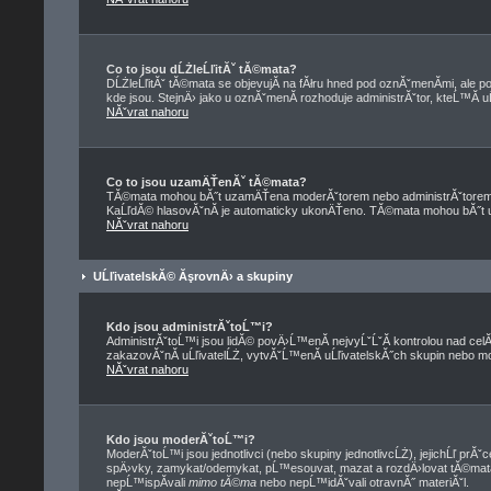
Co to jsou dĹŻleĹľitĂˇ tĂ©mata?
DĹŻleĹľitĂˇ tĂ©mata se objevujĂ­ na fĂłru hned pod oznĂˇmenĂ­mi, ale po
kde jsou. StejnÄ› jako u oznĂˇmenĂ­ rozhoduje administrĂˇtor, kteĹ™Ă­ 
NĂˇvrat nahoru
Co to jsou uzamÄŤenĂˇ tĂ©mata?
TĂ©mata mohou bĂ˝t uzamÄŤena moderĂˇtorem nebo administrĂˇtorem
KaĹľdĂ© hlasovĂˇnĂ­ je automaticky ukonÄŤeno. TĂ©mata mohou bĂ˝
NĂˇvrat nahoru
UĹľivatelskĂ© ĂşrovnÄ› a skupiny
Kdo jsou administrĂˇtoĹ™i?
AdministrĂˇtoĹ™i jsou lidĂ© povÄ›Ĺ™enĂ­ nejvyĹˇĹˇĂ­ kontrolou nad cel
zakazovĂˇnĂ­ uĹľivatelĹŻ, vytvĂˇĹ™enĂ­ uĹľivatelskĂ˝ch skupin nebo 
NĂˇvrat nahoru
Kdo jsou moderĂˇtoĹ™i?
ModerĂˇtoĹ™i jsou jednotlivci (nebo skupiny jednotlivcĹŻ), jejichĹľ prĂ
spÄ›vky, zamykat/odemykat, pĹ™esouvat, mazat a rozdÄ›lovat tĂ©mata
nepĹ™ispĂ­vali
mimo tĂ©ma
nebo nepĹ™idĂˇvali otravnĂ˝ materiĂˇl.