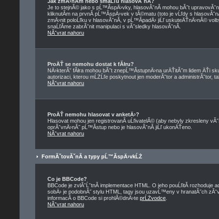
Jak zmÄ›nĂ­m nebo smaĹľu hlasovĂˇnĂ­?
Je to stejnĂ© jako s pĹ™Ă­spÄ›vky, hlasovĂˇnĂ­ mohou bĂ˝t upravovĂˇ
kliknutĂ­m na prvnĂ­ pĹ™Ă­spÄ›vek v tĂ©matu (toto je vĹľdy s hlasovĂˇ
zmÄ›nit poloĹľku v hlasovĂˇnĂ­, v pĹ™Ă­padÄ› jiĹľ uskuteÄŤnÄ›nĂ© volb
snaĹľĂ­me zabrĂˇnit manipulaci s vĂ˝sledky hlasovĂˇnĂ­.
NĂˇvrat nahoru
ProÄŤ se nemohu dostat k fĂłru?
NÄ›kterĂˇ fĂłra mohou bĂ˝t znepĹ™Ă­stupnÄ›na urÄŤitĂ˝m lidem ÄŤi skup
autorizaci, kterou mĹŻĹľe poskytnout jen moderĂˇtor a administrĂˇtor, tak
NĂˇvrat nahoru
ProÄŤ nemohu hlasovat v anketÄ›?
Hlasovat mohou jen registrovanĂ­ uĹľivatelĂ© (aby nebyly zkresleny vĂ˝
oprĂˇvnÄ›nĂ˝ pĹ™Ă­stup nebo je hlasovĂˇnĂ­ jiĹľ ukonÄŤeno.
NĂˇvrat nahoru
FormĂˇtovĂˇnĂ­ a typy pĹ™Ă­spÄ›vkĹŻ
Co je BBCode?
BBCode je zvlĂˇĹˇtnĂ­ implementace HTML. O jeho pouĹľitĂ­ rozhoduje a
sobÄ› je podobnĂ˝ stylu HTML, tagy jsou uzavĹ™eny v hranatĂ˝ch zĂˇvorkĂ
informacĂ­ o BBCode si prohlĂ©dnÄ›te
prĹŻvodce
.
NĂˇvrat nahoru