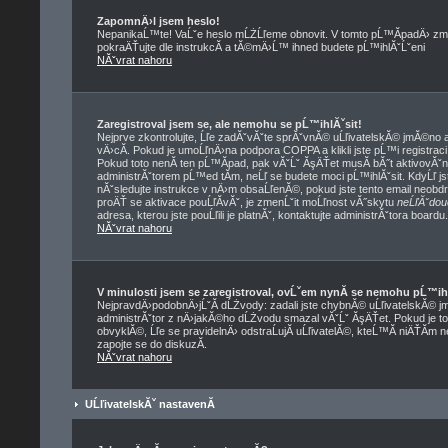
ZapomnÄ›l jsem heslo!
NepanikaĹ™te! VaĹˇe heslo mĹŻĹľeme obnovit. V tomto pĹ™Ă­padÄ› zmĂ
pokraÄŤujte dle instrukcĂ­ a tĂ©mÄ›Ĺ™ ihned budete pĹ™ihlĂˇĹˇeni
NĂˇvrat nahoru
Zaregistroval jsem se, ale nemohu se pĹ™ihlĂˇsit!
Nejprve zkontrolujte, Ĺľe zadĂˇvĂˇte sprĂˇvnĂ© uĹľivatelskĂ© jmĂ©no a
vÄ›cĂ­. Pokud je umoĹľnÄ›na podpora COPPA a klikli jste pĹ™i registrac
Pokud toto nenĂ­ ten pĹ™Ă­pad, pak vĂˇĹˇ ĂşÄŤet musĂ­ bĂ˝t aktivovĂˇn
administrĂˇtorem pĹ™ed tĂ­m, neĹľ se budete moci pĹ™ihlĂˇsit. KdyĹľ jste
nĂˇsledujte instrukce v nÄ›m obsaĹľenĂ©, pokud jste tento email neobdrĹ
proÄŤ se aktivace pouĹľĂ­vĂˇ, je zmenĹˇit moĹľnost vĂ˝skytu
neĹľĂˇdou
adresa, kterou jste pouĹľili je platnĂˇ, kontaktujte administrĂˇtora boardu.
NĂˇvrat nahoru
V minulosti jsem se zaregistroval, ovĹˇem nynĂ­ se nemohu pĹ™ih
NejpravdÄ›podobnÄ›jĹˇĂ­ dĹŻvody: zadali jste chybnĂ© uĹľivatelskĂ© jmĂ©
administrĂˇtor z nÄ›jakĂ©ho dĹŻvodu smazal vĂˇĹˇ ĂşÄŤet. Pokud je to 
obvyklĂ©, Ĺľe se pravidelnÄ› odstraĹujĂ­ uĹľivatelĂ©, kteĹ™Ă­ niÄŤĂ­m 
zapojte se do diskuzĂ­.
NĂˇvrat nahoru
UĹľivatelskĂˇ nastavenĂ­