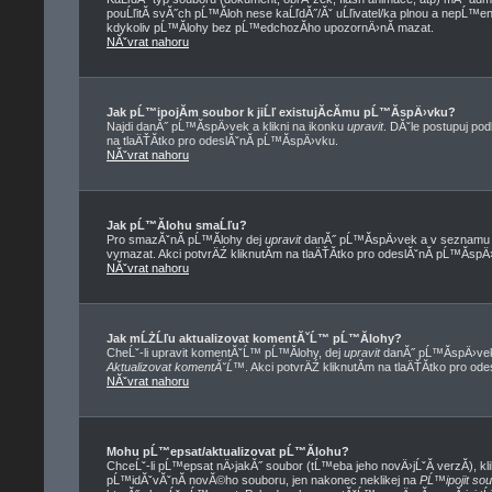
pouĹľitĂ­ svĂ˝ch pĹ™Ă­loh nese kaĹľdĂ˝/Ăˇ uĹľivatel/ka plnou a nepĹ™
kdykoliv pĹ™Ă­lohy bez pĹ™edchozĂ­ho upozornÄ›nĂ­ mazat.
NĂˇvrat nahoru
Jak pĹ™ipojĂ­m soubor k jiĹľ existujĂ­cĂ­mu pĹ™Ă­spÄ›vku?
Najdi danĂ˝ pĹ™Ă­spÄ›vek a klikni na ikonku
upravit
. DĂˇle postupuj po
na tlaÄŤĂ­tko pro odeslĂˇnĂ­ pĹ™Ă­spÄ›vku.
NĂˇvrat nahoru
Jak pĹ™Ă­lohu smaĹľu?
Pro smazĂˇnĂ­ pĹ™Ă­lohy dej
upravit
danĂ˝ pĹ™Ă­spÄ›vek a v seznamu pĹ
vymazat. Akci potvrÄŹ kliknutĂ­m na tlaÄŤĂ­tko pro odeslĂˇnĂ­ pĹ™Ă­spÄ
NĂˇvrat nahoru
Jak mĹŻĹľu aktualizovat komentĂˇĹ™ pĹ™Ă­lohy?
CheĹˇ-li upravit komentĂˇĹ™ pĹ™Ă­lohy, dej
upravit
danĂ˝ pĹ™Ă­spÄ›vek,
Aktualizovat komentĂˇĹ™
. Akci potvrÄŹ kliknutĂ­m na tlaÄŤĂ­tko pro od
NĂˇvrat nahoru
Mohu pĹ™epsat/aktualizovat pĹ™Ă­lohu?
ChceĹˇ-li pĹ™epsat nÄ›jakĂ˝ soubor (tĹ™eba jeho novÄ›jĹˇĂ­ verzĂ­), kli
pĹ™idĂˇvĂˇnĂ­ novĂ©ho souboru, jen nakonec neklikej na
PĹ™ipojit so