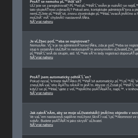
ProÄŤ se nemohu pĹ™ihlĂˇsit?
UĹľ jste se zaregistrovali? PĹ™ed pĹ™ihlĂˇĹˇenĂ­m je nutnĂ© se nejdĹ
tato skuteÄŤnost zobrazĂ­)? Pokud ano, kontaktujte administrĂˇtora a ptej
nemĹŻĹľete pĹ™ihlĂˇsit, znovu zkontrolujte pĹ™ihlaĹˇovacĂ­ jmĂ©no a he
moĹľnĂˇ mĂˇ chybnĂ© nastavenĂ­ fĂłra.
NĂˇvrat nahoru
Je vĹŻbec potĹ™eba se registrovat?
NemusĂ­te. VĹˇe je na administrĂˇtorovi fĂłra, zda je potĹ™eba se re
stup k ostatnĂ­m sluĹľbĂˇm nedostupnĂ˝m anonymnĂ­m uĹľivatelĹŻm, ja
pĹ™ihlĂˇĹˇenĂ­ do skupin, atd. VĹ™ele vĂˇm tedy registraci doporuÄŤuje
NĂˇvrat nahoru
ProÄŤ jsem automaticky odhlĂˇĹˇen?
Pokud nezaĹˇkrtnete tlaÄŤĂ­tko
PĹ™ihlĂˇsit automaticky pĹ™i pĹ™Ă­ĹˇtĂ
zneuĹľitĂ­ vaĹˇeho ĂşÄŤtu nÄ›kĂ˝m jinĂ˝m. Abyste zĹŻstali pĹ™ihlĂˇĹˇe
kdyĹľ se pĹ™ihlaĹˇujete z veĹ™ejnĂ©ho poÄŤĂ­taÄŤe, napĹ™. v knihovnÄ
NĂˇvrat nahoru
Jak zabrĂˇnĂ­m, aby se moje uĹľivatelskĂ© jmĂ©no objevilo v s
Ve vaĹˇem nastavenĂ­ najdÄ›te moĹľnost
SkrĂ˝t vaĹˇi pĹ™Ă­tomnost ve f
sobÄ›. Budete poÄŤĂ­tĂˇni jako skrytĂ˝ uĹľivatel.
NĂˇvrat nahoru