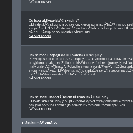
NĂˇvrat nahoru
Co jsou uĹľivatelskĂ© skupiny?
UĹľivatelskĂ© skupiny jsou cestou, kterou administrĂˇtoĹ™i mohou sesk
skupinÄ› mĹŻĹľe bĂ˝t definovĂˇn individuĂˇlnĂ­ pĹ™Ă­stup. To umoĹľĹuje
dĂˇt pĹ™Ă­stup na soukromĂ© fĂłrum, atd.
NĂˇvrat nahoru
Jak se mohu zapojit do uĹľivatelskĂ© skupiny?
PĹ™ipojit se do uĹľivatelskĂ© skupiny staÄŤĂ­ kliknout na odkaz
UĹľiva
pravidlem) a pak si mĹŻĹľete prohlĂ©dnout vĹˇechny skupiny. Ne vĹˇe
majĂ­ utajenĂ© ÄŤlenstvĂ­. Pokud je skupina otevĹ™enĂˇ, mĹŻĹľete zaĹ
skupiny musĂ­ vaĹˇi ĹľĂˇdost schvĂˇlit a mĹŻĹľe se vĂˇs zeptat na dĹŻ
vaĹˇĂ­ ĹľĂˇdosti nevyhovĂ­. MĂˇ svĹŻj dĹŻvod.
NĂˇvrat nahoru
Jak se stanu moderĂˇtorem uĹľivatelskĂ© skupiny?
UĹľivatelskĂ© skupiny jsou pĹŻvodnÄ› vytvoĹ™eny administrĂˇtorem a m
pak jako prvnĂ­ho kontaktujte administrĂˇtora soukromou zprĂˇvou.
NĂˇvrat nahoru
SoukromĂ© zprĂˇvy