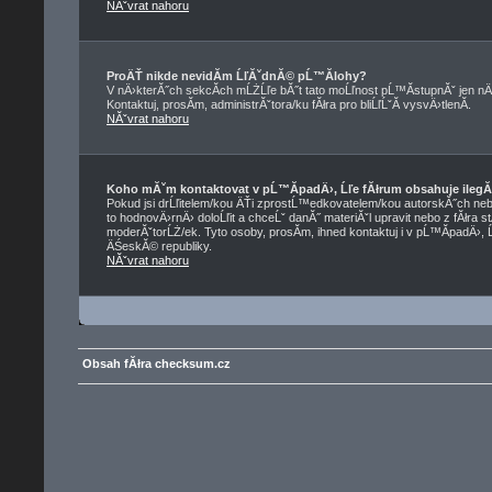
NĂˇvrat nahoru
ProÄŤ nikde nevidĂ­m ĹľĂˇdnĂ© pĹ™Ă­lohy?
V nÄ›kterĂ˝ch sekcĂ­ch mĹŻĹľe bĂ˝t tato moĹľnost pĹ™Ă­stupnĂˇ jen nÄ
Kontaktuj, prosĂ­m, administrĂˇtora/ku fĂłra pro bliĹľĹˇĂ­ vysvÄ›tlenĂ­.
NĂˇvrat nahoru
Koho mĂˇm kontaktovat v pĹ™Ă­padÄ›, Ĺľe fĂłrum obsahuje ilegĂ
Pokud jsi drĹľitelem/kou ÄŤi zprostĹ™edkovatelem/kou autorskĂ˝ch neb
to hodnovÄ›rnÄ› doloĹľit a chceĹˇ danĂ˝ materiĂˇl upravit nebo z fĂłra s
moderĂˇtorĹŻ/ek. Tyto osoby, prosĂ­m, ihned kontaktuj i v pĹ™Ă­padÄ›, 
ÄŚeskĂ© republiky.
NĂˇvrat nahoru
Obsah fĂłra checksum.cz