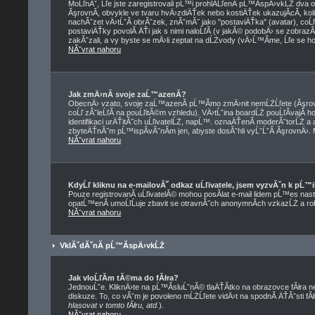
MoĹľnĂˇ, Ĺľe jste zaregistrovali pĹ™i prohlĂ­ĹľenĂ­ pĹ™Ă­spÄ›vkĹŻ dva
ĂşrovnĂ­, obvykle ve tvaru hvÄ›zdiÄŤek nebo kostiÄŤek ukazujĂ­cĂ­, koli
nachĂˇzet vÄ›tĹˇĂ­ obrĂˇzek, znĂˇmĂ˝ jako "postaviÄŤka" (avatar), coĹľ 
postaviÄŤky povolĂ­ ÄŤi jak s nimi naloĹľĂ­ (v jakĂ© podobÄ› se zobraz
zakĂˇzali, a vy byste se mÄ›li zeptat na dĹŻvody (vÄ›Ĺ™Ă­me, Ĺľe se ho
NĂˇvrat nahoru
Jak zmÄ›nĂ­ svoje zaĹ™azenĂ­?
ObecnÄ› vzato, svoje zaĹ™azenĂ­ pĹ™Ă­mo zmÄ›nit nemĹŻĹľete (Ăşrovn
coĹľ zĂˇleĹľĂ­ na pouĹľitĂ©m vzhledu). VÄ›tĹˇina boardĹŻ pouĹľĂ­vajĂ­
identifikaci urÄŤitĂ˝ch uĹľivatelĹŻ, napĹ™. oznaÄŤenĂ­ moderĂˇtorĹŻ a a
zbyteÄŤnĂ˝m pĹ™ispĂ­vĂˇnĂ­m jen, abyste dosĂˇhli vyĹˇĹˇĂ­ ĂşrovnÄ›. 
NĂˇvrat nahoru
KdyĹľ kliknu na e-mailovĂ˝ odkaz uĹľivatele, jsem vyzvĂˇn k pĹ™i
Pouze registrovanĂ­ uĹľivatelĂ© mohou posĂ­lat e-mail lidem pĹ™es nast
opatĹ™enĂ­ umoĹľĹuje zbavit se otravnĂ˝ch anonymnĂ­ch vzkazĹŻ a rob
NĂˇvrat nahoru
VklĂˇdĂˇnĂ­ pĹ™Ă­spÄ›vkĹŻ
Jak vloĹľĂ­m tĂ©ma do fĂłra?
JednouĹˇe. KliknÄ›te na pĹ™Ă­sluĹˇnĂ© tlaÄŤĂ­tko na obrazovce fĂłra 
diskuze. To, co vĂˇm je povoleno mĹŻĹľete vidÄ›t na spodnĂ­ ÄŤĂˇsti 
hlasovat v tomto fĂłru, atd.
).
NĂˇvrat nahoru