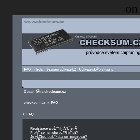
on
FAQ
Hledat
Seznam uĹľivatelĹŻ
UĹľivatelskĂ© skupiny
Obsah fĂłra checksum.cz
checksum.cz » FAQ
FAQ
Registrace a pĹ™ihlĂˇĹˇenĂ­
ProÄŤ se nemohu pĹ™ihlĂˇsit?
Je vĹŻbec potĹ™eba se registrovat?