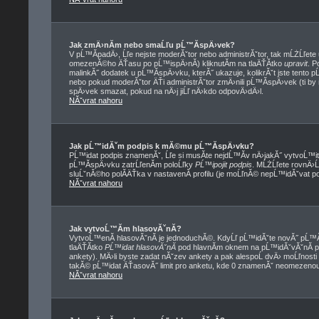
Jak zmÄ›nĂ­m nebo smaĹľu pĹ™Ă­spÄ›vek?
V pĹ™Ă­padÄ›, Ĺľe nejste moderĂˇtor nebo administrĂˇtor, tak mĹŻĹľete
omezenĂ©ho ÄŤasu po pĹ™ispÄ›nĂ­) kliknutĂ­m na tlaÄŤĂ­tko
upravit
. P
malinkĂ˝ dodatek u pĹ™Ă­spÄ›vku, kterĂ˝ ukazuje, kolikrĂˇt jste tento 
nebo pokud moderĂˇtor ÄŤi administrĂˇtor zmÄ›nili pĹ™Ă­spÄ›vek (ti by
spÄ›vek smazat, pokud na nÄ›j jiĹľ nÄ›kdo odpovÄ›dÄ›l.
NĂˇvrat nahoru
Jak pĹ™idĂˇm podpis k mĂ©mu pĹ™Ă­spÄ›vku?
PĹ™idat podpis znamenĂˇ, Ĺľe si musĂ­te nejdĹ™Ă­v nÄ›jakĂ˝ vytvoĹ™i
pĹ™Ă­spÄ›vku zatrĹľenĂ­m poloĹľky
PĹ™ipojit podpis
. MĹŻĹľete rovnÄ›
sluĹˇnĂ©ho polĂ­ÄŤka v nastavenĂ­ profilu (je moĹľnĂ© nepĹ™idĂˇvat p
NĂˇvrat nahoru
Jak vytvoĹ™Ă­m hlasovĂˇnĂ­?
VytvoĹ™enĂ­ hlasovĂˇnĂ­ je jednoduchĂ©. KdyĹľ pĹ™idĂˇte novĂ˝ pĹ™Ă­
tlaÄŤĂ­tko
PĹ™idat hlasovĂˇnĂ­
pod hlavnĂ­m oknem na pĹ™idĂˇvĂˇnĂ­ p
ankety). MÄ›li byste zadat nĂˇzev ankety a pak alespoĹ dvÄ› moĹľnost
takĂ© pĹ™idat ÄŤasovĂ˝ limit pro anketu, kde 0 znamenĂˇ neomezenou 
NĂˇvrat nahoru