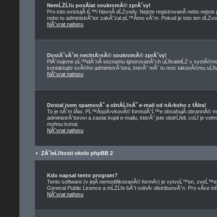
NemĹŻĹľu posĂ­lat soukromĂ© zprĂˇvy!
Pro toto existujĂ­ tĹ™i hlavnĂ­ dĹŻvody. Nejste registrovanĂ­ nebo nejst
nebo to administrĂˇtor zakĂˇzal pĹ™Ă­mo vĂˇm. Pokud je toto ten dĹŻvod,
NĂˇvrat nahoru
DostĂˇvĂˇm nechtÄ›nĂ© soukromĂ© zprĂˇvy!
PlĂˇnujeme pĹ™idĂˇnĂ­ seznamu ignorovanĂ˝ch uĹľivatelĹŻ v systĂ©mu 
kontaktujte svĂ©ho administrĂˇtora, kterĂ˝ mĂˇ tu moc takovĂ©mu uĹľiva
NĂˇvrat nahoru
Dostal jsem spamovĂ˝ a obtĂ­ĹľnĂ˝ e-mail od nÄ›koho z fĂłra!
To je nĂˇm lĂ­to. PĹ™Ă­spÄ›vkovĂ© formulĂˇĹ™e obsahujĂ­ obrannĂ© me
administrĂˇtorovi a zaslat kopii e-mailu, kterĂ˝ jste obdrĹľeli, coĹľ je 
mohou konat.
NĂˇvrat nahoru
ZĂˇleĹľitosti okolo phpBB 2
Kdo napsal tento program?
Tento software (v jejĂ­ nemodifikovanĂ© formÄ›) je vytvoĹ™en, zveĹ™
General Public Licence a mĹŻĹľe bĂ˝t volnÄ› distribuovĂˇn. Pro vĂ­ce in
NĂˇvrat nahoru