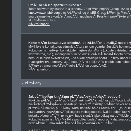
ProÄŤ nenĂ­ k dispozici funkce X?
Tento software byl napsĂˇn a licencovĂˇn pĹ™es phpBB Group. MĂˇte-li 
http://www.phpbb.com
a ovÄ›Ĺ™te si, co phpBB Group Ĺ™ekne. ProsĂ­m,
sourceforge ke zkouĹˇenĂ­ novĂ˝ch moĹľnostĂ­. ProsĂ­m, proÄŤtÄ›te si
sluĹˇnĂ© instrukce.
NĂˇvrat nahoru
Koho mĂˇm kontaktovat ohlednÄ› obtĂ­ĹľnĂ˝ch e-mailĹŻ nebo prĂˇ
MÄ›li byste kontaktovat administrĂˇtora tohoto boardu. JestliĹľe ho nem
Pokud se nic nedÄ›je, kontaktujte majitele domĂ©ny (zkuste vyhledat na 
webzdarma, atd.), management nebo oddÄ›lenĂ­ stĂ­ĹľnostĂ­ tohoto pr
nemĹŻĹľe nijak ovlivnit to jak, kdo a kde spravuje board. Je tedy abso
(nactiutrhĂˇnĂ­, pomluvy, atd.) nepĹ™Ă­mo spojenĂ˝ s phpbb.com nebo 
tĹ™etĂ­ stranou, neoÄŤekĂˇvejte ĹľĂˇdnou odpovÄ›ÄŹ.
NĂˇvrat nahoru
PĹ™Ă­lohy
Jak pĹ™ipojĂ­m k mĂ©mu pĹ™Ă­spÄ›vku nÄ›jakĂ˝ soubor?
Kdykoliv pĂ­ĹˇeĹˇ novĂ˝ pĹ™Ă­spÄ›vek, mĂˇĹˇ i moĹľnost pĹ™ipojit k n
novĂ©ho pĹ™Ă­spÄ›vku obsahuje i sekci
PĹ™Ă­lohy
. V tĂ©to sekci se 
pĹ™idĂˇnĂ­ novĂ© pĹ™Ă­lohy. Klikni na tlaÄŤĂ­tko
ProchĂˇzet...
(mĹŻĹľe 
standardnĂ­ systĂ©movĂ˝ dialog pro volbu souboru. Najdi soubor, kterĂ
kolonky
KomentĂˇĹ™
, tento text bude slouĹľit jako odkaz na pĹ™ilo
Pokud to administrĂˇtor/ka fĂłra povolil/a, budeĹˇ moci pĹ™idat soubor
nedosĂˇhneĹˇ maximĂˇlnĂ­ho poÄŤtu povolenĂ˝ch pĹ™Ă­loh.
KaĹľdĂ˝ typ souboru (dokument, obrĂˇzek, flash animace, atp) mĂˇ adm