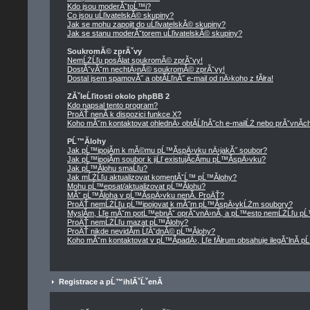
Kdo jsou moderĂˇtoĹ™i?
Co jsou uĹľivatelskĂ© skupiny?
Jak se mohu zapojit do uĹľivatelskĂ© skupiny?
Jak se stanu moderĂˇtorem uĹľivatelskĂ© skupiny?
SoukromĂ© zprĂˇvy
NemĹŻĹľu posĂ­lat soukromĂ© zprĂˇvy!
DostĂˇvĂˇm nechtÄ›nĂ© soukromĂ© zprĂˇvy!
Dostal jsem spamovĂ˝ a obtĂ­ĹľnĂ˝ e-mail od nÄ›koho z fĂłra!
ZĂˇleĹľitosti okolo phpBB 2
Kdo napsal tento program?
ProÄŤ nenĂ­ k dispozici funkce X?
Koho mĂˇm kontaktovat ohlednÄ› obtĂ­ĹľnĂ˝ch e-mailĹŻ nebo prĂˇvnĂ­ch 
PĹ™Ă­lohy
Jak pĹ™ipojĂ­m k mĂ©mu pĹ™Ă­spÄ›vku nÄ›jakĂ˝ soubor?
Jak pĹ™ipojĂ­m soubor k jiĹľ existujĂ­cĂ­mu pĹ™Ă­spÄ›vku?
Jak pĹ™Ă­lohu smaĹľu?
Jak mĹŻĹľu aktualizovat komentĂˇĹ™ pĹ™Ă­lohy?
Mohu pĹ™epsat/aktualizovat pĹ™Ă­lohu?
MĂˇ pĹ™Ă­loha v pĹ™Ă­spÄ›vku nenĂ­. ProÄŤ?
ProÄŤ nemĹŻĹľu pĹ™ipojovat k mĂ˝m pĹ™Ă­spÄ›vkĹŻm soubory?
MyslĂ­m, Ĺľe mĂˇm potĹ™ebnĂˇ oprĂˇvnÄ›nĂ­, a pĹ™esto nemĹŻĹľu pĹ
ProÄŤ nemĹŻĹľu mazat pĹ™Ă­lohy?
ProÄŤ nikde nevidĂ­m ĹľĂˇdnĂ© pĹ™Ă­lohy?
Koho mĂˇm kontaktovat v pĹ™Ă­padÄ›, Ĺľe fĂłrum obsahuje ilegĂˇlnĂ­ p
Registrace a pĹ™ihlĂˇĹˇenĂ­