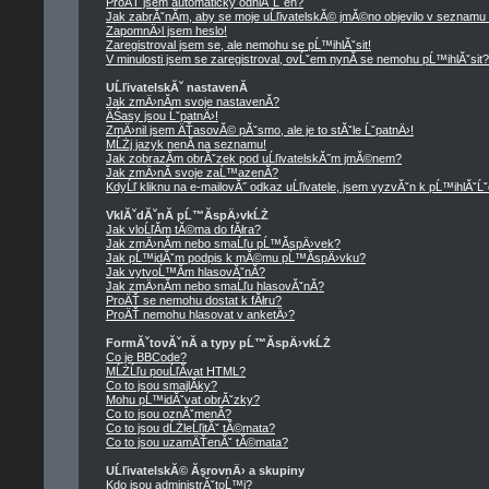
ProÄŤ jsem automaticky odhlĂˇĹˇen?
Jak zabrĂˇnĂ­m, aby se moje uĹľivatelskĂ© jmĂ©no objevilo v seznamu
ZapomnÄ›l jsem heslo!
Zaregistroval jsem se, ale nemohu se pĹ™ihlĂˇsit!
V minulosti jsem se zaregistroval, ovĹˇem nynĂ­ se nemohu pĹ™ihlĂˇsit?
UĹľivatelskĂˇ nastavenĂ­
Jak zmÄ›nĂ­m svoje nastavenĂ­?
ÄŚasy jsou ĹˇpatnÄ›!
ZmÄ›nil jsem ÄŤasovĂ© pĂˇsmo, ale je to stĂˇle ĹˇpatnÄ›!
MĹŻj jazyk nenĂ­ na seznamu!
Jak zobrazĂ­m obrĂˇzek pod uĹľivatelskĂ˝m jmĂ©nem?
Jak zmÄ›nĂ­ svoje zaĹ™azenĂ­?
KdyĹľ kliknu na e-mailovĂ˝ odkaz uĹľivatele, jsem vyzvĂˇn k pĹ™ihlĂˇĹˇ
VklĂˇdĂˇnĂ­ pĹ™Ă­spÄ›vkĹŻ
Jak vloĹľĂ­m tĂ©ma do fĂłra?
Jak zmÄ›nĂ­m nebo smaĹľu pĹ™Ă­spÄ›vek?
Jak pĹ™idĂˇm podpis k mĂ©mu pĹ™Ă­spÄ›vku?
Jak vytvoĹ™Ă­m hlasovĂˇnĂ­?
Jak zmÄ›nĂ­m nebo smaĹľu hlasovĂˇnĂ­?
ProÄŤ se nemohu dostat k fĂłru?
ProÄŤ nemohu hlasovat v anketÄ›?
FormĂˇtovĂˇnĂ­ a typy pĹ™Ă­spÄ›vkĹŻ
Co je BBCode?
MĹŻĹľu pouĹľĂ­vat HTML?
Co to jsou smajlĂ­ky?
Mohu pĹ™idĂˇvat obrĂˇzky?
Co to jsou oznĂˇmenĂ­?
Co to jsou dĹŻleĹľitĂˇ tĂ©mata?
Co to jsou uzamÄŤenĂˇ tĂ©mata?
UĹľivatelskĂ© ĂşrovnÄ› a skupiny
Kdo jsou administrĂˇtoĹ™i?