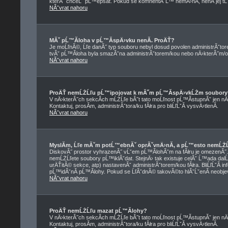
kterĂ˝ chceĹˇ pĹ™epsat. Pokud se komnentĂˇĹ™ nemÄ›nĂ­, nenĂ­ jej t
NĂˇvrat nahoru
MĂˇ pĹ™Ă­loha v pĹ™Ă­spÄ›vku nenĂ­. ProÄŤ?
Je moĹľnĂ©, Ĺľe danĂ˝ typ souboru nebyl dosud povolen administrĂˇtor
tvĂˇ pĹ™Ă­loha byla smazĂˇna administrĂˇtorem/kou nebo nÄ›kterĂ˝m/ou z
NĂˇvrat nahoru
ProÄŤ nemĹŻĹľu pĹ™ipojovat k mĂ˝m pĹ™Ă­spÄ›vkĹŻm soubory
V nÄ›kterĂ˝ch sekcĂ­ch mĹŻĹľe bĂ˝t tato moĹľnost pĹ™Ă­stupnĂˇ jen nÄ
Kontaktuj, prosĂ­m, administrĂˇtora/ku fĂłra pro bliĹľĹˇĂ­ vysvÄ›tlenĂ­.
NĂˇvrat nahoru
MyslĂ­m, Ĺľe mĂˇm potĹ™ebnĂˇ oprĂˇvnÄ›nĂ­, a pĹ™esto nemĹŻĹ
DiskovĂ˝ prostor vyhrazenĂ˝ vĹˇem pĹ™Ă­lohĂˇm na fĂłru je omezenĂ˝. Pok
nemĹŻĹľete soubory pĹ™iklĂˇdat. StejnÄ› tak existuje celĂˇ Ĺ™ada dalĹˇ
urÄŤitĂ© sekce, atp) nastavenĂˇ administrĂˇtorem/kou fĂłra. BliĹľĹˇĂ
pĹ™idĂˇnĂ­ pĹ™Ă­lohy. Pokud se ĹľĂˇdnĂ© takovĂ©to hlĂˇĹˇenĂ­ neobjevuj
NĂˇvrat nahoru
ProÄŤ nemĹŻĹľu mazat pĹ™Ă­lohy?
V nÄ›kterĂ˝ch sekcĂ­ch mĹŻĹľe bĂ˝t tato moĹľnost pĹ™Ă­stupnĂˇ jen nÄ
Kontaktuj, prosĂ­m, administrĂˇtora/ku fĂłra pro bliĹľĹˇĂ­ vysvÄ›tlenĂ­.