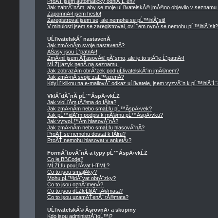
ProÄŤ jsem automaticky odhlĂˇĹˇen?
Jak zabrĂˇnĂ­m, aby se moje uĹľivatelskĂ© jmĂ©no objevilo v seznamu
ZapomnÄ›l jsem heslo!
Zaregistroval jsem se, ale nemohu se pĹ™ihlĂˇsit!
V minulosti jsem se zaregistroval, ovĹˇem nynĂ­ se nemohu pĹ™ihlĂˇsit?
UĹľivatelskĂˇ nastavenĂ­
Jak zmÄ›nĂ­m svoje nastavenĂ­?
ÄŚasy jsou ĹˇpatnÄ›!
ZmÄ›nil jsem ÄŤasovĂ© pĂˇsmo, ale je to stĂˇle ĹˇpatnÄ›!
MĹŻj jazyk nenĂ­ na seznamu!
Jak zobrazĂ­m obrĂˇzek pod uĹľivatelskĂ˝m jmĂ©nem?
Jak zmÄ›nĂ­ svoje zaĹ™azenĂ­?
KdyĹľ kliknu na e-mailovĂ˝ odkaz uĹľivatele, jsem vyzvĂˇn k pĹ™ihlĂˇĹˇ
VklĂˇdĂˇnĂ­ pĹ™Ă­spÄ›vkĹŻ
Jak vloĹľĂ­m tĂ©ma do fĂłra?
Jak zmÄ›nĂ­m nebo smaĹľu pĹ™Ă­spÄ›vek?
Jak pĹ™idĂˇm podpis k mĂ©mu pĹ™Ă­spÄ›vku?
Jak vytvoĹ™Ă­m hlasovĂˇnĂ­?
Jak zmÄ›nĂ­m nebo smaĹľu hlasovĂˇnĂ­?
ProÄŤ se nemohu dostat k fĂłru?
ProÄŤ nemohu hlasovat v anketÄ›?
FormĂˇtovĂˇnĂ­ a typy pĹ™Ă­spÄ›vkĹŻ
Co je BBCode?
MĹŻĹľu pouĹľĂ­vat HTML?
Co to jsou smajlĂ­ky?
Mohu pĹ™idĂˇvat obrĂˇzky?
Co to jsou oznĂˇmenĂ­?
Co to jsou dĹŻleĹľitĂˇ tĂ©mata?
Co to jsou uzamÄŤenĂˇ tĂ©mata?
UĹľivatelskĂ© ĂşrovnÄ› a skupiny
Kdo jsou administrĂˇtoĹ™i?