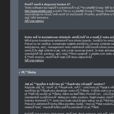
ProÄŤ nenĂ­ k dispozici funkce X?
Tento software byl napsĂˇn a licencovĂˇn pĹ™es phpBB Group. MĂˇte-li 
http://www.phpbb.com
a ovÄ›Ĺ™te si, co phpBB Group Ĺ™ekne. ProsĂ­m,
sourceforge ke zkouĹˇenĂ­ novĂ˝ch moĹľnostĂ­. ProsĂ­m, proÄŤtÄ›te si
sluĹˇnĂ© instrukce.
NĂˇvrat nahoru
Koho mĂˇm kontaktovat ohlednÄ› obtĂ­ĹľnĂ˝ch e-mailĹŻ nebo prĂˇ
MÄ›li byste kontaktovat administrĂˇtora tohoto boardu. JestliĹľe ho nem
Pokud se nic nedÄ›je, kontaktujte majitele domĂ©ny (zkuste vyhledat na 
webzdarma, atd.), management nebo oddÄ›lenĂ­ stĂ­ĹľnostĂ­ tohoto pr
nemĹŻĹľe nijak ovlivnit to jak, kdo a kde spravuje board. Je tedy abso
(nactiutrhĂˇnĂ­, pomluvy, atd.) nepĹ™Ă­mo spojenĂ˝ s phpbb.com nebo 
tĹ™etĂ­ stranou, neoÄŤekĂˇvejte ĹľĂˇdnou odpovÄ›ÄŹ.
NĂˇvrat nahoru
PĹ™Ă­lohy
Jak pĹ™ipojĂ­m k mĂ©mu pĹ™Ă­spÄ›vku nÄ›jakĂ˝ soubor?
Kdykoliv pĂ­ĹˇeĹˇ novĂ˝ pĹ™Ă­spÄ›vek, mĂˇĹˇ i moĹľnost pĹ™ipojit k n
novĂ©ho pĹ™Ă­spÄ›vku obsahuje i sekci
PĹ™Ă­lohy
. V tĂ©to sekci se 
pĹ™idĂˇnĂ­ novĂ© pĹ™Ă­lohy. Klikni na tlaÄŤĂ­tko
ProchĂˇzet...
(mĹŻĹľe 
standardnĂ­ systĂ©movĂ˝ dialog pro volbu souboru. Najdi soubor, kterĂ
kolonky
KomentĂˇĹ™
, tento text bude slouĹľit jako odkaz na pĹ™ilo
Pokud to administrĂˇtor/ka fĂłra povolil/a, budeĹˇ moci pĹ™idat soubor
nedosĂˇhneĹˇ maximĂˇlnĂ­ho poÄŤtu povolenĂ˝ch pĹ™Ă­loh.
KaĹľdĂ˝ typ souboru (dokument, obrĂˇzek, flash animace, atp) mĂˇ adm