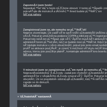
ZapomnÄ›l jsem heslo!
NepanikaĹ™te! VaĹˇe heslo mĹŻĹľeme obnovit. V tomto pĹ™Ă­padÄ› zmĂ
pokraÄŤujte dle instrukcĂ­ a tĂ©mÄ›Ĺ™ ihned budete pĹ™ihlĂˇĹˇeni
NĂˇvrat nahoru
Zaregistroval jsem se, ale nemohu se pĹ™ihlĂˇsit!
Nejprve zkontrolujte, Ĺľe zadĂˇvĂˇte sprĂˇvnĂ© uĹľivatelskĂ© jmĂ©no a
vÄ›cĂ­. Pokud je umoĹľnÄ›na podpora COPPA a klikli jste pĹ™i registrac
Pokud toto nenĂ­ ten pĹ™Ă­pad, pak vĂˇĹˇ ĂşÄŤet musĂ­ bĂ˝t aktivovĂˇn
administrĂˇtorem pĹ™ed tĂ­m, neĹľ se budete moci pĹ™ihlĂˇsit. KdyĹľ jste
nĂˇsledujte instrukce v nÄ›m obsaĹľenĂ©, pokud jste tento email neobdrĹ
proÄŤ se aktivace pouĹľĂ­vĂˇ, je zmenĹˇit moĹľnost vĂ˝skytu
neĹľĂˇdou
adresa, kterou jste pouĹľili je platnĂˇ, kontaktujte administrĂˇtora boardu.
NĂˇvrat nahoru
V minulosti jsem se zaregistroval, ovĹˇem nynĂ­ se nemohu pĹ™ih
NejpravdÄ›podobnÄ›jĹˇĂ­ dĹŻvody: zadali jste chybnĂ© uĹľivatelskĂ© jmĂ©
administrĂˇtor z nÄ›jakĂ©ho dĹŻvodu smazal vĂˇĹˇ ĂşÄŤet. Pokud je to 
obvyklĂ©, Ĺľe se pravidelnÄ› odstraĹujĂ­ uĹľivatelĂ©, kteĹ™Ă­ niÄŤĂ­m 
zapojte se do diskuzĂ­.
NĂˇvrat nahoru
UĹľivatelskĂˇ nastavenĂ­