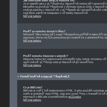
Jak zmÄ›nĂ­m nebo smaĹľu hlasovĂˇnĂ­?
Je to stejnĂ© jako s pĹ™Ă­spÄ›vky, hlasovĂˇnĂ­ mohou bĂ˝t upravovĂˇ
kliknutĂ­m na prvnĂ­ pĹ™Ă­spÄ›vek v tĂ©matu (toto je vĹľdy s hlasovĂˇ
zmÄ›nit poloĹľku v hlasovĂˇnĂ­, v pĹ™Ă­padÄ› jiĹľ uskuteÄŤnÄ›nĂ© volb
snaĹľĂ­me zabrĂˇnit manipulaci s vĂ˝sledky hlasovĂˇnĂ­.
NĂˇvrat nahoru
ProÄŤ se nemohu dostat k fĂłru?
NÄ›kterĂˇ fĂłra mohou bĂ˝t znepĹ™Ă­stupnÄ›na urÄŤitĂ˝m lidem ÄŤi skup
autorizaci, kterou mĹŻĹľe poskytnout jen moderĂˇtor a administrĂˇtor, tak
NĂˇvrat nahoru
ProÄŤ nemohu hlasovat v anketÄ›?
Hlasovat mohou jen registrovanĂ­ uĹľivatelĂ© (aby nebyly zkresleny vĂ˝
oprĂˇvnÄ›nĂ˝ pĹ™Ă­stup nebo je hlasovĂˇnĂ­ jiĹľ ukonÄŤeno.
NĂˇvrat nahoru
FormĂˇtovĂˇnĂ­ a typy pĹ™Ă­spÄ›vkĹŻ
Co je BBCode?
BBCode je zvlĂˇĹˇtnĂ­ implementace HTML. O jeho pouĹľitĂ­ rozhoduje a
sobÄ› je podobnĂ˝ stylu HTML, tagy jsou uzavĹ™eny v hranatĂ˝ch zĂˇvorkĂ
informacĂ­ o BBCode si prohlĂ©dnÄ›te
prĹŻvodce
.
NĂˇvrat nahoru