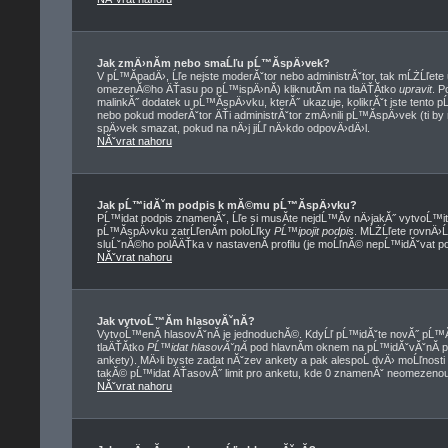
Jak zmÄ›nĂ­m nebo smaĹľu pĹ™Ă­spÄ›vek?
V pĹ™Ă­padÄ›, Ĺľe nejste moderĂˇtor nebo administrĂˇtor, tak mĹŻĹľete
omezenĂ©ho ÄŤasu po pĹ™ispÄ›nĂ­) kliknutĂ­m na tlaÄŤĂ­tko
upravit
. P
malinkĂ˝ dodatek u pĹ™Ă­spÄ›vku, kterĂ˝ ukazuje, kolikrĂˇt jste tento 
nebo pokud moderĂˇtor ÄŤi administrĂˇtor zmÄ›nili pĹ™Ă­spÄ›vek (ti by
spÄ›vek smazat, pokud na nÄ›j jiĹľ nÄ›kdo odpovÄ›dÄ›l.
NĂˇvrat nahoru
Jak pĹ™idĂˇm podpis k mĂ©mu pĹ™Ă­spÄ›vku?
PĹ™idat podpis znamenĂˇ, Ĺľe si musĂ­te nejdĹ™Ă­v nÄ›jakĂ˝ vytvoĹ™i
pĹ™Ă­spÄ›vku zatrĹľenĂ­m poloĹľky
PĹ™ipojit podpis
. MĹŻĹľete rovnÄ›
sluĹˇnĂ©ho polĂ­ÄŤka v nastavenĂ­ profilu (je moĹľnĂ© nepĹ™idĂˇvat p
NĂˇvrat nahoru
Jak vytvoĹ™Ă­m hlasovĂˇnĂ­?
VytvoĹ™enĂ­ hlasovĂˇnĂ­ je jednoduchĂ©. KdyĹľ pĹ™idĂˇte novĂ˝ pĹ™Ă­
tlaÄŤĂ­tko
PĹ™idat hlasovĂˇnĂ­
pod hlavnĂ­m oknem na pĹ™idĂˇvĂˇnĂ­ p
ankety). MÄ›li byste zadat nĂˇzev ankety a pak alespoĹ dvÄ› moĹľnost
takĂ© pĹ™idat ÄŤasovĂ˝ limit pro anketu, kde 0 znamenĂˇ neomezenou 
NĂˇvrat nahoru