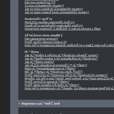
Kdo jsou moderĂˇtoĹ™i?
Co jsou uĹľivatelskĂ© skupiny?
Jak se mohu zapojit do uĹľivatelskĂ© skupiny?
Jak se stanu moderĂˇtorem uĹľivatelskĂ© skupiny?
SoukromĂ© zprĂˇvy
NemĹŻĹľu posĂ­lat soukromĂ© zprĂˇvy!
DostĂˇvĂˇm nechtÄ›nĂ© soukromĂ© zprĂˇvy!
Dostal jsem spamovĂ˝ a obtĂ­ĹľnĂ˝ e-mail od nÄ›koho z fĂłra!
ZĂˇleĹľitosti okolo phpBB 2
Kdo napsal tento program?
ProÄŤ nenĂ­ k dispozici funkce X?
Koho mĂˇm kontaktovat ohlednÄ› obtĂ­ĹľnĂ˝ch e-mailĹŻ nebo prĂˇvnĂ­ch 
PĹ™Ă­lohy
Jak pĹ™ipojĂ­m k mĂ©mu pĹ™Ă­spÄ›vku nÄ›jakĂ˝ soubor?
Jak pĹ™ipojĂ­m soubor k jiĹľ existujĂ­cĂ­mu pĹ™Ă­spÄ›vku?
Jak pĹ™Ă­lohu smaĹľu?
Jak mĹŻĹľu aktualizovat komentĂˇĹ™ pĹ™Ă­lohy?
Mohu pĹ™epsat/aktualizovat pĹ™Ă­lohu?
MĂˇ pĹ™Ă­loha v pĹ™Ă­spÄ›vku nenĂ­. ProÄŤ?
ProÄŤ nemĹŻĹľu pĹ™ipojovat k mĂ˝m pĹ™Ă­spÄ›vkĹŻm soubory?
MyslĂ­m, Ĺľe mĂˇm potĹ™ebnĂˇ oprĂˇvnÄ›nĂ­, a pĹ™esto nemĹŻĹľu pĹ
ProÄŤ nemĹŻĹľu mazat pĹ™Ă­lohy?
ProÄŤ nikde nevidĂ­m ĹľĂˇdnĂ© pĹ™Ă­lohy?
Koho mĂˇm kontaktovat v pĹ™Ă­padÄ›, Ĺľe fĂłrum obsahuje ilegĂˇlnĂ­ p
Registrace a pĹ™ihlĂˇĹˇenĂ­