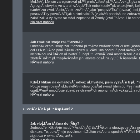
MoĹľnĂˇ, Ĺľe jste zaregistrovali pĹ™i prohlĂ­ĹľenĂ­ pĹ™Ă­spÄ›vkĹŻ dva
ĂşrovnĂ­, obvykle ve tvaru hvÄ›zdiÄŤek nebo kostiÄŤek ukazujĂ­cĂ­, koli
nachĂˇzet vÄ›tĹˇĂ­ obrĂˇzek, znĂˇmĂ˝ jako "postaviÄŤka" (avatar), coĹľ 
postaviÄŤky povolĂ­ ÄŤi jak s nimi naloĹľĂ­ (v jakĂ© podobÄ› se zobraz
zakĂˇzali, a vy byste se mÄ›li zeptat na dĹŻvody (vÄ›Ĺ™Ă­me, Ĺľe se ho
NĂˇvrat nahoru
Jak zmÄ›nĂ­ svoje zaĹ™azenĂ­?
ObecnÄ› vzato, svoje zaĹ™azenĂ­ pĹ™Ă­mo zmÄ›nit nemĹŻĹľete (Ăşrovn
coĹľ zĂˇleĹľĂ­ na pouĹľitĂ©m vzhledu). VÄ›tĹˇina boardĹŻ pouĹľĂ­vajĂ­
identifikaci urÄŤitĂ˝ch uĹľivatelĹŻ, napĹ™. oznaÄŤenĂ­ moderĂˇtorĹŻ a a
zbyteÄŤnĂ˝m pĹ™ispĂ­vĂˇnĂ­m jen, abyste dosĂˇhli vyĹˇĹˇĂ­ ĂşrovnÄ›. 
NĂˇvrat nahoru
KdyĹľ kliknu na e-mailovĂ˝ odkaz uĹľivatele, jsem vyzvĂˇn k pĹ™i
Pouze registrovanĂ­ uĹľivatelĂ© mohou posĂ­lat e-mail lidem pĹ™es nast
opatĹ™enĂ­ umoĹľĹuje zbavit se otravnĂ˝ch anonymnĂ­ch vzkazĹŻ a rob
NĂˇvrat nahoru
VklĂˇdĂˇnĂ­ pĹ™Ă­spÄ›vkĹŻ
Jak vloĹľĂ­m tĂ©ma do fĂłra?
JednouĹˇe. KliknÄ›te na pĹ™Ă­sluĹˇnĂ© tlaÄŤĂ­tko na obrazovce fĂłra 
diskuze. To, co vĂˇm je povoleno mĹŻĹľete vidÄ›t na spodnĂ­ ÄŤĂˇsti 
hlasovat v tomto fĂłru, atd.
).
NĂˇvrat nahoru