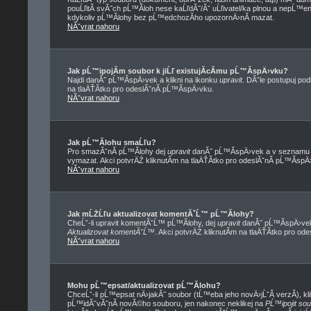
pouĹľitĂ­ svĂ˝ch pĹ™Ă­loh nese kaĹľdĂ˝/Ăˇ uĹľivatel/ka plnou a nepĹ™
kdykoliv pĹ™Ă­lohy bez pĹ™edchozĂ­ho upozornÄ›nĂ­ mazat.
NĂˇvrat nahoru
Jak pĹ™ipojĂ­m soubor k jiĹľ existujĂ­cĂ­mu pĹ™Ă­spÄ›vku?
Najdi danĂ˝ pĹ™Ă­spÄ›vek a klikni na ikonku
upravit
. DĂˇle postupuj po
na tlaÄŤĂ­tko pro odeslĂˇnĂ­ pĹ™Ă­spÄ›vku.
NĂˇvrat nahoru
Jak pĹ™Ă­lohu smaĹľu?
Pro smazĂˇnĂ­ pĹ™Ă­lohy dej
upravit
danĂ˝ pĹ™Ă­spÄ›vek a v seznamu pĹ
vymazat. Akci potvrÄŹ kliknutĂ­m na tlaÄŤĂ­tko pro odeslĂˇnĂ­ pĹ™Ă­spÄ
NĂˇvrat nahoru
Jak mĹŻĹľu aktualizovat komentĂˇĹ™ pĹ™Ă­lohy?
CheĹˇ-li upravit komentĂˇĹ™ pĹ™Ă­lohy, dej
upravit
danĂ˝ pĹ™Ă­spÄ›vek,
Aktualizovat komentĂˇĹ™
. Akci potvrÄŹ kliknutĂ­m na tlaÄŤĂ­tko pro od
NĂˇvrat nahoru
Mohu pĹ™epsat/aktualizovat pĹ™Ă­lohu?
ChceĹˇ-li pĹ™epsat nÄ›jakĂ˝ soubor (tĹ™eba jeho novÄ›jĹˇĂ­ verzĂ­), kli
pĹ™idĂˇvĂˇnĂ­ novĂ©ho souboru, jen nakonec neklikej na
PĹ™ipojit so