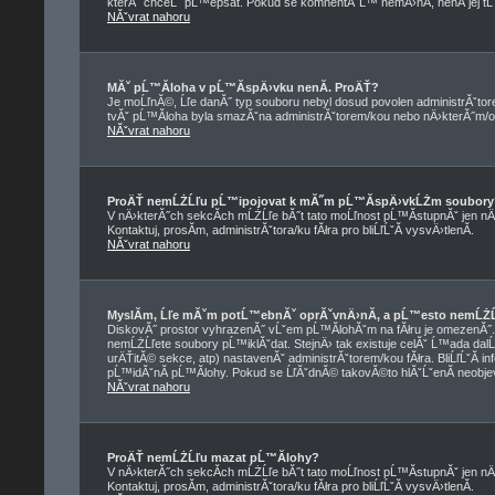
kterĂ˝ chceĹˇ pĹ™epsat. Pokud se komnentĂˇĹ™ nemÄ›nĂ­, nenĂ­ jej t
NĂˇvrat nahoru
MĂˇ pĹ™Ă­loha v pĹ™Ă­spÄ›vku nenĂ­. ProÄŤ?
Je moĹľnĂ©, Ĺľe danĂ˝ typ souboru nebyl dosud povolen administrĂˇtor
tvĂˇ pĹ™Ă­loha byla smazĂˇna administrĂˇtorem/kou nebo nÄ›kterĂ˝m/ou z
NĂˇvrat nahoru
ProÄŤ nemĹŻĹľu pĹ™ipojovat k mĂ˝m pĹ™Ă­spÄ›vkĹŻm soubory
V nÄ›kterĂ˝ch sekcĂ­ch mĹŻĹľe bĂ˝t tato moĹľnost pĹ™Ă­stupnĂˇ jen nÄ
Kontaktuj, prosĂ­m, administrĂˇtora/ku fĂłra pro bliĹľĹˇĂ­ vysvÄ›tlenĂ­.
NĂˇvrat nahoru
MyslĂ­m, Ĺľe mĂˇm potĹ™ebnĂˇ oprĂˇvnÄ›nĂ­, a pĹ™esto nemĹŻĹ
DiskovĂ˝ prostor vyhrazenĂ˝ vĹˇem pĹ™Ă­lohĂˇm na fĂłru je omezenĂ˝. Pok
nemĹŻĹľete soubory pĹ™iklĂˇdat. StejnÄ› tak existuje celĂˇ Ĺ™ada dalĹˇ
urÄŤitĂ© sekce, atp) nastavenĂˇ administrĂˇtorem/kou fĂłra. BliĹľĹˇĂ
pĹ™idĂˇnĂ­ pĹ™Ă­lohy. Pokud se ĹľĂˇdnĂ© takovĂ©to hlĂˇĹˇenĂ­ neobjevuj
NĂˇvrat nahoru
ProÄŤ nemĹŻĹľu mazat pĹ™Ă­lohy?
V nÄ›kterĂ˝ch sekcĂ­ch mĹŻĹľe bĂ˝t tato moĹľnost pĹ™Ă­stupnĂˇ jen nÄ
Kontaktuj, prosĂ­m, administrĂˇtora/ku fĂłra pro bliĹľĹˇĂ­ vysvÄ›tlenĂ­.