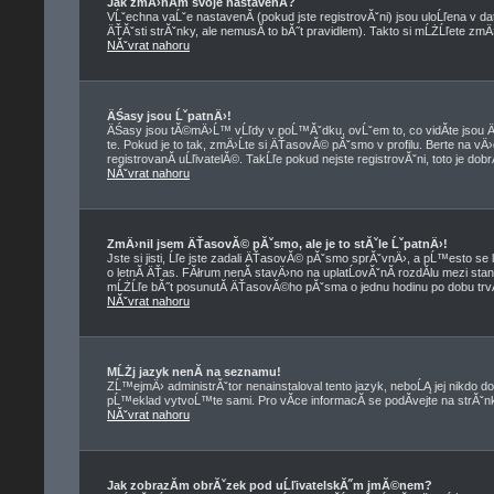
Jak zmÄ›nĂ­m svoje nastavenĂ­?
VĹˇechna vaĹˇe nastavenĂ­ (pokud jste registrovĂˇni) jsou uloĹľena v d
ÄŤĂˇsti strĂˇnky, ale nemusĂ­ to bĂ˝t pravidlem). Takto si mĹŻĹľete zmÄ
NĂˇvrat nahoru
ÄŚasy jsou ĹˇpatnÄ›!
ÄŚasy jsou tĂ©mÄ›Ĺ™ vĹľdy v poĹ™Ăˇdku, ovĹˇem to, co vidĂ­te jso
te. Pokud je to tak, zmÄ›Ĺte si ÄŤasovĂ© pĂˇsmo v profilu. Berte na
registrovanĂ­ uĹľivatelĂ©. TakĹľe pokud nejste registrovĂˇni, toto je dob
NĂˇvrat nahoru
ZmÄ›nil jsem ÄŤasovĂ© pĂˇsmo, ale je to stĂˇle ĹˇpatnÄ›!
Jste si jisti, Ĺľe jste zadali ÄŤasovĂ© pĂˇsmo sprĂˇvnÄ›, a pĹ™esto se 
o letnĂ­ ÄŤas. FĂłrum nenĂ­ stavÄ›no na uplatĹovĂˇnĂ­ rozdĂ­lu mezi st
mĹŻĹľe bĂ˝t posunutĂ­ ÄŤasovĂ©ho pĂˇsma o jednu hodinu po dobu trvĂ
NĂˇvrat nahoru
MĹŻj jazyk nenĂ­ na seznamu!
ZĹ™ejmÄ› administrĂˇtor nenainstaloval tento jazyk, neboĹĄ jej nikdo do
pĹ™eklad vytvoĹ™te sami. Pro vĂ­ce informacĂ­ se podĂ­vejte na strĂˇ
NĂˇvrat nahoru
Jak zobrazĂ­m obrĂˇzek pod uĹľivatelskĂ˝m jmĂ©nem?