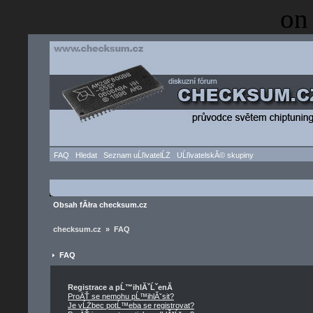
on
FAQ
Hledat
Seznam uĹľivatelĹŻ
UĹľivatelskĂ© skupiny
Obsah fĂłra checksum.cz
checksum.cz » FAQ
FAQ
Registrace a pĹ™ihlĂˇĹˇenĂ­
ProÄŤ se nemohu pĹ™ihlĂˇsit?
Je vĹŻbec potĹ™eba se registrovat?