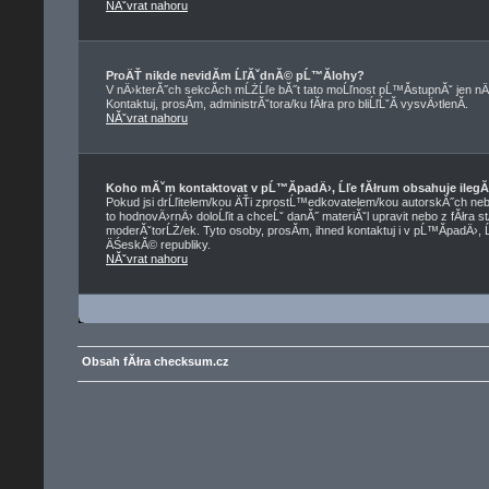
NĂˇvrat nahoru
ProÄŤ nikde nevidĂ­m ĹľĂˇdnĂ© pĹ™Ă­lohy?
V nÄ›kterĂ˝ch sekcĂ­ch mĹŻĹľe bĂ˝t tato moĹľnost pĹ™Ă­stupnĂˇ jen nÄ
Kontaktuj, prosĂ­m, administrĂˇtora/ku fĂłra pro bliĹľĹˇĂ­ vysvÄ›tlenĂ­.
NĂˇvrat nahoru
Koho mĂˇm kontaktovat v pĹ™Ă­padÄ›, Ĺľe fĂłrum obsahuje ilegĂ
Pokud jsi drĹľitelem/kou ÄŤi zprostĹ™edkovatelem/kou autorskĂ˝ch neb
to hodnovÄ›rnÄ› doloĹľit a chceĹˇ danĂ˝ materiĂˇl upravit nebo z fĂłra s
moderĂˇtorĹŻ/ek. Tyto osoby, prosĂ­m, ihned kontaktuj i v pĹ™Ă­padÄ›, 
ÄŚeskĂ© republiky.
NĂˇvrat nahoru
Obsah fĂłra checksum.cz