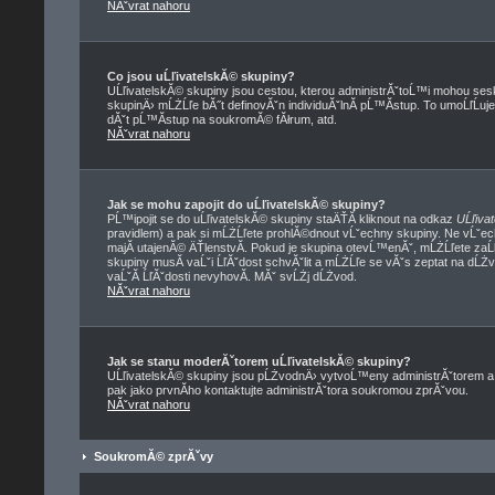
NĂˇvrat nahoru
Co jsou uĹľivatelskĂ© skupiny?
UĹľivatelskĂ© skupiny jsou cestou, kterou administrĂˇtoĹ™i mohou sesk
skupinÄ› mĹŻĹľe bĂ˝t definovĂˇn individuĂˇlnĂ­ pĹ™Ă­stup. To umoĹľĹuje
dĂˇt pĹ™Ă­stup na soukromĂ© fĂłrum, atd.
NĂˇvrat nahoru
Jak se mohu zapojit do uĹľivatelskĂ© skupiny?
PĹ™ipojit se do uĹľivatelskĂ© skupiny staÄŤĂ­ kliknout na odkaz
UĹľiva
pravidlem) a pak si mĹŻĹľete prohlĂ©dnout vĹˇechny skupiny. Ne vĹˇe
majĂ­ utajenĂ© ÄŤlenstvĂ­. Pokud je skupina otevĹ™enĂˇ, mĹŻĹľete zaĹ
skupiny musĂ­ vaĹˇi ĹľĂˇdost schvĂˇlit a mĹŻĹľe se vĂˇs zeptat na dĹŻ
vaĹˇĂ­ ĹľĂˇdosti nevyhovĂ­. MĂˇ svĹŻj dĹŻvod.
NĂˇvrat nahoru
Jak se stanu moderĂˇtorem uĹľivatelskĂ© skupiny?
UĹľivatelskĂ© skupiny jsou pĹŻvodnÄ› vytvoĹ™eny administrĂˇtorem a m
pak jako prvnĂ­ho kontaktujte administrĂˇtora soukromou zprĂˇvou.
NĂˇvrat nahoru
SoukromĂ© zprĂˇvy