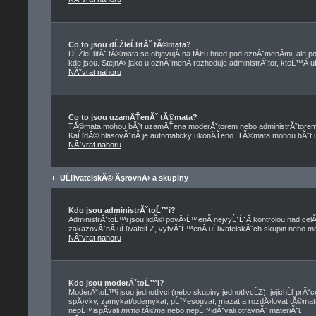
Co to jsou dĹŻleĹľitĂˇ tĂ©mata?
DĹŻleĹľitĂˇ tĂ©mata se objevujĂ­ na fĂłru hned pod oznĂˇmenĂ­mi, ale po
kde jsou. StejnÄ› jako u oznĂˇmenĂ­ rozhoduje administrĂˇtor, kteĹ™Ă­ 
NĂˇvrat nahoru
Co to jsou uzamÄŤenĂˇ tĂ©mata?
TĂ©mata mohou bĂ˝t uzamÄŤena moderĂˇtorem nebo administrĂˇtorem
KaĹľdĂ© hlasovĂˇnĂ­ je automaticky ukonÄŤeno. TĂ©mata mohou bĂ˝
NĂˇvrat nahoru
UĹľivatelskĂ© ĂşrovnÄ› a skupiny
Kdo jsou administrĂˇtoĹ™i?
AdministrĂˇtoĹ™i jsou lidĂ© povÄ›Ĺ™enĂ­ nejvyĹˇĹˇĂ­ kontrolou nad cel
zakazovĂˇnĂ­ uĹľivatelĹŻ, vytvĂˇĹ™enĂ­ uĹľivatelskĂ˝ch skupin nebo 
NĂˇvrat nahoru
Kdo jsou moderĂˇtoĹ™i?
ModerĂˇtoĹ™i jsou jednotlivci (nebo skupiny jednotlivcĹŻ), jejichĹľ prĂ
spÄ›vky, zamykat/odemykat, pĹ™esouvat, mazat a rozdÄ›lovat tĂ©mata
nepĹ™ispĂ­vali
mimo tĂ©ma
nebo nepĹ™idĂˇvali otravnĂ˝ materiĂˇl.