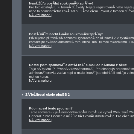
NemĹŻĹľu posĂ­lat soukromĂ© zprĂˇvy!
Pro toto existujĂ­ tĹ™i hlavnĂ­ dĹŻvody. Nejste registrovanĂ­ nebo nejst
nebo to administrĂˇtor zakĂˇzal pĹ™Ă­mo vĂˇm. Pokud je toto ten dĹŻvod,
NĂˇvrat nahoru
DostĂˇvĂˇm nechtÄ›nĂ© soukromĂ© zprĂˇvy!
PlĂˇnujeme pĹ™idĂˇnĂ­ seznamu ignorovanĂ˝ch uĹľivatelĹŻ v systĂ©mu 
kontaktujte svĂ©ho administrĂˇtora, kterĂ˝ mĂˇ tu moc takovĂ©mu uĹľiva
NĂˇvrat nahoru
Dostal jsem spamovĂ˝ a obtĂ­ĹľnĂ˝ e-mail od nÄ›koho z fĂłra!
To je nĂˇm lĂ­to. PĹ™Ă­spÄ›vkovĂ© formulĂˇĹ™e obsahujĂ­ obrannĂ© me
administrĂˇtorovi a zaslat kopii e-mailu, kterĂ˝ jste obdrĹľeli, coĹľ je 
mohou konat.
NĂˇvrat nahoru
ZĂˇleĹľitosti okolo phpBB 2
Kdo napsal tento program?
Tento software (v jejĂ­ nemodifikovanĂ© formÄ›) je vytvoĹ™en, zveĹ™
General Public Licence a mĹŻĹľe bĂ˝t volnÄ› distribuovĂˇn. Pro vĂ­ce in
NĂˇvrat nahoru