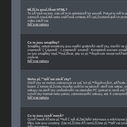
MĹŻĹľu pouĹľĂ­vat HTML?
To zĂˇvisĂ­ na tom, zda vĂˇm to administrĂˇtor povolĂ­. Pokud to mĂˇte pov
zamezĂ­ zneuĹľitĂ­ nebo zniÄŤenĂ­ vzhledu ÄŤi zpĹŻsobenĂ­ jinĂ˝ch 
volbu zakĂˇzat.
NĂˇvrat nahoru
Co to jsou smajlĂ­ky?
SmajlĂ­ky, neboli emotikony jsou malĂ© grafickĂ© obrĂˇzky, kterĂ© se p
znamenĂˇ ĹˇĹĄastnĂ˝, :( znamenĂˇ smutnĂ˝. KompletnĂ­ seznam smajl
se tyto smajlĂ­ky nepĹ™euĹľĂ­vat, aby se pĹ™Ă­spÄ›vek nestal neÄŤi
zmÄ›nit.
NĂˇvrat nahoru
Mohu pĹ™idĂˇvat obrĂˇzky?
ObrĂˇzky se mohou zobrazovat ve vaĹˇich pĹ™Ă­spÄ›vcĂ­ch, aÄŤkoliv 
board. Z tohoto dĹŻvodu musĂ­te uvĂ©st na takovĂ˝ obrĂˇzek odkaz, 
odkazy na obrĂˇzky umĂ­stÄ›nĂ© na vlastnĂ­m PC (pokud to nenĂ­ veĹ
schrĂˇnky hotmail nebo yahoo, zaheslovanĂ© odkazy, atd. K zobrazenĂ­
NĂˇvrat nahoru
Co to jsou oznĂˇmenĂ­?
OznĂˇmenĂ­ ÄŤasto pĹ™inĂˇĹˇejĂ­ dĹŻleĹľitĂ© informace a mÄ›li byste j
fĂłra, kde jsou uvedeny. Zda mĹŻĹľete ÄŤi nemĹŻĹľete pĹ™idĂˇvat oznĂˇme
NĂˇvrat nahoru