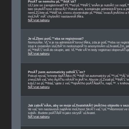
ProÄŤ se nemohu pĹ™ihlĂˇsit?
UĹľ jste se zaregistrovali? PĹ™ed pĹ™ihlĂˇĹˇenĂ­m je nutnĂ© se nejdĹ
tato skuteÄŤnost zobrazĂ­)? Pokud ano, kontaktujte administrĂˇtora a ptej
nemĹŻĹľete pĹ™ihlĂˇsit, znovu zkontrolujte pĹ™ihlaĹˇovacĂ­ jmĂ©no a he
moĹľnĂˇ mĂˇ chybnĂ© nastavenĂ­ fĂłra.
NĂˇvrat nahoru
Je vĹŻbec potĹ™eba se registrovat?
NemusĂ­te. VĹˇe je na administrĂˇtorovi fĂłra, zda je potĹ™eba se re
stup k ostatnĂ­m sluĹľbĂˇm nedostupnĂ˝m anonymnĂ­m uĹľivatelĹŻm, ja
pĹ™ihlĂˇĹˇenĂ­ do skupin, atd. VĹ™ele vĂˇm tedy registraci doporuÄŤuje
NĂˇvrat nahoru
ProÄŤ jsem automaticky odhlĂˇĹˇen?
Pokud nezaĹˇkrtnete tlaÄŤĂ­tko
PĹ™ihlĂˇsit automaticky pĹ™i pĹ™Ă­ĹˇtĂ
zneuĹľitĂ­ vaĹˇeho ĂşÄŤtu nÄ›kĂ˝m jinĂ˝m. Abyste zĹŻstali pĹ™ihlĂˇĹˇe
kdyĹľ se pĹ™ihlaĹˇujete z veĹ™ejnĂ©ho poÄŤĂ­taÄŤe, napĹ™. v knihovnÄ
NĂˇvrat nahoru
Jak zabrĂˇnĂ­m, aby se moje uĹľivatelskĂ© jmĂ©no objevilo v s
Ve vaĹˇem nastavenĂ­ najdÄ›te moĹľnost
SkrĂ˝t vaĹˇi pĹ™Ă­tomnost ve f
sobÄ›. Budete poÄŤĂ­tĂˇni jako skrytĂ˝ uĹľivatel.
NĂˇvrat nahoru