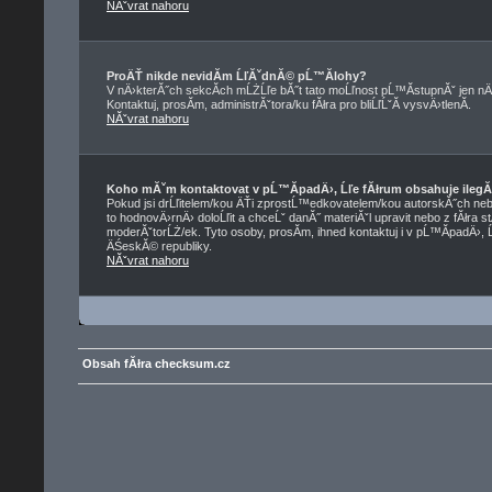
NĂˇvrat nahoru
ProÄŤ nikde nevidĂ­m ĹľĂˇdnĂ© pĹ™Ă­lohy?
V nÄ›kterĂ˝ch sekcĂ­ch mĹŻĹľe bĂ˝t tato moĹľnost pĹ™Ă­stupnĂˇ jen nÄ
Kontaktuj, prosĂ­m, administrĂˇtora/ku fĂłra pro bliĹľĹˇĂ­ vysvÄ›tlenĂ­.
NĂˇvrat nahoru
Koho mĂˇm kontaktovat v pĹ™Ă­padÄ›, Ĺľe fĂłrum obsahuje ilegĂ
Pokud jsi drĹľitelem/kou ÄŤi zprostĹ™edkovatelem/kou autorskĂ˝ch neb
to hodnovÄ›rnÄ› doloĹľit a chceĹˇ danĂ˝ materiĂˇl upravit nebo z fĂłra s
moderĂˇtorĹŻ/ek. Tyto osoby, prosĂ­m, ihned kontaktuj i v pĹ™Ă­padÄ›, 
ÄŚeskĂ© republiky.
NĂˇvrat nahoru
Obsah fĂłra checksum.cz