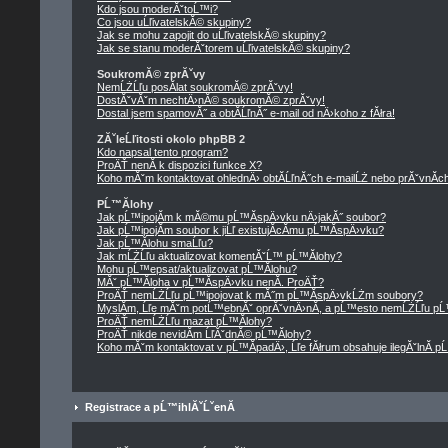
Kdo jsou moderĂˇtoĹ™i?
Co jsou uĹľivatelskĂ© skupiny?
Jak se mohu zapojit do uĹľivatelskĂ© skupiny?
Jak se stanu moderĂˇtorem uĹľivatelskĂ© skupiny?
SoukromĂ© zprĂˇvy
NemĹŻĹľu posĂ­lat soukromĂ© zprĂˇvy!
DostĂˇvĂˇm nechtÄ›nĂ© soukromĂ© zprĂˇvy!
Dostal jsem spamovĂ˝ a obtĂ­ĹľnĂ˝ e-mail od nÄ›koho z fĂłra!
ZĂˇleĹľitosti okolo phpBB 2
Kdo napsal tento program?
ProÄŤ nenĂ­ k dispozici funkce X?
Koho mĂˇm kontaktovat ohlednÄ› obtĂ­ĹľnĂ˝ch e-mailĹŻ nebo prĂˇvnĂ­ch 
PĹ™Ă­lohy
Jak pĹ™ipojĂ­m k mĂ©mu pĹ™Ă­spÄ›vku nÄ›jakĂ˝ soubor?
Jak pĹ™ipojĂ­m soubor k jiĹľ existujĂ­cĂ­mu pĹ™Ă­spÄ›vku?
Jak pĹ™Ă­lohu smaĹľu?
Jak mĹŻĹľu aktualizovat komentĂˇĹ™ pĹ™Ă­lohy?
Mohu pĹ™epsat/aktualizovat pĹ™Ă­lohu?
MĂˇ pĹ™Ă­loha v pĹ™Ă­spÄ›vku nenĂ­. ProÄŤ?
ProÄŤ nemĹŻĹľu pĹ™ipojovat k mĂ˝m pĹ™Ă­spÄ›vkĹŻm soubory?
MyslĂ­m, Ĺľe mĂˇm potĹ™ebnĂˇ oprĂˇvnÄ›nĂ­, a pĹ™esto nemĹŻĹľu pĹ
ProÄŤ nemĹŻĹľu mazat pĹ™Ă­lohy?
ProÄŤ nikde nevidĂ­m ĹľĂˇdnĂ© pĹ™Ă­lohy?
Koho mĂˇm kontaktovat v pĹ™Ă­padÄ›, Ĺľe fĂłrum obsahuje ilegĂˇlnĂ­ p
Registrace a pĹ™ihlĂˇĹˇenĂ­