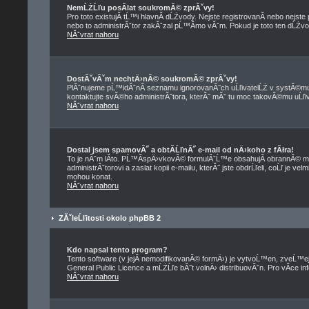
NemĹŻĹľu posĂ­lat soukromĂ© zprĂˇvy!
Pro toto existujĂ­ tĹ™i hlavnĂ­ dĹŻvody. Nejste registrovanĂ­ nebo nejst
nebo to administrĂˇtor zakĂˇzal pĹ™Ă­mo vĂˇm. Pokud je toto ten dĹŻvod,
NĂˇvrat nahoru
DostĂˇvĂˇm nechtÄ›nĂ© soukromĂ© zprĂˇvy!
PlĂˇnujeme pĹ™idĂˇnĂ­ seznamu ignorovanĂ˝ch uĹľivatelĹŻ v systĂ©mu 
kontaktujte svĂ©ho administrĂˇtora, kterĂ˝ mĂˇ tu moc takovĂ©mu uĹľiva
NĂˇvrat nahoru
Dostal jsem spamovĂ˝ a obtĂ­ĹľnĂ˝ e-mail od nÄ›koho z fĂłra!
To je nĂˇm lĂ­to. PĹ™Ă­spÄ›vkovĂ© formulĂˇĹ™e obsahujĂ­ obrannĂ© me
administrĂˇtorovi a zaslat kopii e-mailu, kterĂ˝ jste obdrĹľeli, coĹľ je 
mohou konat.
NĂˇvrat nahoru
ZĂˇleĹľitosti okolo phpBB 2
Kdo napsal tento program?
Tento software (v jejĂ­ nemodifikovanĂ© formÄ›) je vytvoĹ™en, zveĹ™
General Public Licence a mĹŻĹľe bĂ˝t volnÄ› distribuovĂˇn. Pro vĂ­ce in
NĂˇvrat nahoru