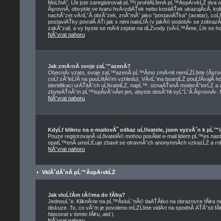
MoĹľnĂˇ, Ĺľe jste zaregistrovali pĹ™i prohlĂ­ĹľenĂ­ pĹ™Ă­spÄ›vkĹŻ dva
ĂşrovnĂ­, obvykle ve tvaru hvÄ›zdiÄŤek nebo kostiÄŤek ukazujĂ­cĂ­, koli
nachĂˇzet vÄ›tĹˇĂ­ obrĂˇzek, znĂˇmĂ˝ jako "postaviÄŤka" (avatar), coĹľ 
postaviÄŤky povolĂ­ ÄŤi jak s nimi naloĹľĂ­ (v jakĂ© podobÄ› se zobraz
zakĂˇzali, a vy byste se mÄ›li zeptat na dĹŻvody (vÄ›Ĺ™Ă­me, Ĺľe se ho
NĂˇvrat nahoru
Jak zmÄ›nĂ­ svoje zaĹ™azenĂ­?
ObecnÄ› vzato, svoje zaĹ™azenĂ­ pĹ™Ă­mo zmÄ›nit nemĹŻĹľete (Ăşrovn
coĹľ zĂˇleĹľĂ­ na pouĹľitĂ©m vzhledu). VÄ›tĹˇina boardĹŻ pouĹľĂ­vajĂ­
identifikaci urÄŤitĂ˝ch uĹľivatelĹŻ, napĹ™. oznaÄŤenĂ­ moderĂˇtorĹŻ a a
zbyteÄŤnĂ˝m pĹ™ispĂ­vĂˇnĂ­m jen, abyste dosĂˇhli vyĹˇĹˇĂ­ ĂşrovnÄ›. 
NĂˇvrat nahoru
KdyĹľ kliknu na e-mailovĂ˝ odkaz uĹľivatele, jsem vyzvĂˇn k pĹ™i
Pouze registrovanĂ­ uĹľivatelĂ© mohou posĂ­lat e-mail lidem pĹ™es nast
opatĹ™enĂ­ umoĹľĹuje zbavit se otravnĂ˝ch anonymnĂ­ch vzkazĹŻ a rob
NĂˇvrat nahoru
VklĂˇdĂˇnĂ­ pĹ™Ă­spÄ›vkĹŻ
Jak vloĹľĂ­m tĂ©ma do fĂłra?
JednouĹˇe. KliknÄ›te na pĹ™Ă­sluĹˇnĂ© tlaÄŤĂ­tko na obrazovce fĂłra 
diskuze. To, co vĂˇm je povoleno mĹŻĹľete vidÄ›t na spodnĂ­ ÄŤĂˇsti 
hlasovat v tomto fĂłru, atd.
).
NĂˇvrat nahoru