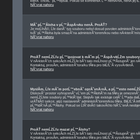
kterĂ˝ chceĹˇ pĹ™epsat. Pokud se komnentĂˇĹ™ nemÄ›nĂ­, nenĂ­ jej t
NĂˇvrat nahoru
MĂˇ pĹ™Ă­loha v pĹ™Ă­spÄ›vku nenĂ­. ProÄŤ?
Je moĹľnĂ©, Ĺľe danĂ˝ typ souboru nebyl dosud povolen administrĂˇtor
tvĂˇ pĹ™Ă­loha byla smazĂˇna administrĂˇtorem/kou nebo nÄ›kterĂ˝m/ou z
NĂˇvrat nahoru
ProÄŤ nemĹŻĹľu pĹ™ipojovat k mĂ˝m pĹ™Ă­spÄ›vkĹŻm soubory
V nÄ›kterĂ˝ch sekcĂ­ch mĹŻĹľe bĂ˝t tato moĹľnost pĹ™Ă­stupnĂˇ jen nÄ
Kontaktuj, prosĂ­m, administrĂˇtora/ku fĂłra pro bliĹľĹˇĂ­ vysvÄ›tlenĂ­.
NĂˇvrat nahoru
MyslĂ­m, Ĺľe mĂˇm potĹ™ebnĂˇ oprĂˇvnÄ›nĂ­, a pĹ™esto nemĹŻĹ
DiskovĂ˝ prostor vyhrazenĂ˝ vĹˇem pĹ™Ă­lohĂˇm na fĂłru je omezenĂ˝. Pok
nemĹŻĹľete soubory pĹ™iklĂˇdat. StejnÄ› tak existuje celĂˇ Ĺ™ada dalĹˇ
urÄŤitĂ© sekce, atp) nastavenĂˇ administrĂˇtorem/kou fĂłra. BliĹľĹˇĂ
pĹ™idĂˇnĂ­ pĹ™Ă­lohy. Pokud se ĹľĂˇdnĂ© takovĂ©to hlĂˇĹˇenĂ­ neobjevuj
NĂˇvrat nahoru
ProÄŤ nemĹŻĹľu mazat pĹ™Ă­lohy?
V nÄ›kterĂ˝ch sekcĂ­ch mĹŻĹľe bĂ˝t tato moĹľnost pĹ™Ă­stupnĂˇ jen nÄ
Kontaktuj, prosĂ­m, administrĂˇtora/ku fĂłra pro bliĹľĹˇĂ­ vysvÄ›tlenĂ­.