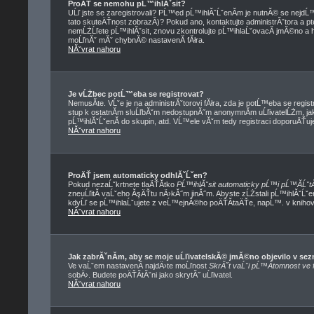
ProÄŤ se nemohu pĹ™ihlĂˇsit?
UĹľ jste se zaregistrovali? PĹ™ed pĹ™ihlĂˇĹˇenĂ­m je nutnĂ© se nejdĹ
tato skuteÄŤnost zobrazĂ­)? Pokud ano, kontaktujte administrĂˇtora a ptej
nemĹŻĹľete pĹ™ihlĂˇsit, znovu zkontrolujte pĹ™ihlaĹˇovacĂ­ jmĂ©no a he
moĹľnĂˇ mĂˇ chybnĂ© nastavenĂ­ fĂłra.
NĂˇvrat nahoru
Je vĹŻbec potĹ™eba se registrovat?
NemusĂ­te. VĹˇe je na administrĂˇtorovi fĂłra, zda je potĹ™eba se re
stup k ostatnĂ­m sluĹľbĂˇm nedostupnĂ˝m anonymnĂ­m uĹľivatelĹŻm, ja
pĹ™ihlĂˇĹˇenĂ­ do skupin, atd. VĹ™ele vĂˇm tedy registraci doporuÄŤuje
NĂˇvrat nahoru
ProÄŤ jsem automaticky odhlĂˇĹˇen?
Pokud nezaĹˇkrtnete tlaÄŤĂ­tko
PĹ™ihlĂˇsit automaticky pĹ™i pĹ™Ă­ĹˇtĂ
zneuĹľitĂ­ vaĹˇeho ĂşÄŤtu nÄ›kĂ˝m jinĂ˝m. Abyste zĹŻstali pĹ™ihlĂˇĹˇe
kdyĹľ se pĹ™ihlaĹˇujete z veĹ™ejnĂ©ho poÄŤĂ­taÄŤe, napĹ™. v knihovnÄ
NĂˇvrat nahoru
Jak zabrĂˇnĂ­m, aby se moje uĹľivatelskĂ© jmĂ©no objevilo v s
Ve vaĹˇem nastavenĂ­ najdÄ›te moĹľnost
SkrĂ˝t vaĹˇi pĹ™Ă­tomnost ve f
sobÄ›. Budete poÄŤĂ­tĂˇni jako skrytĂ˝ uĹľivatel.
NĂˇvrat nahoru