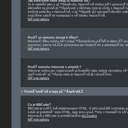
Jak zmÄ›nĂ­m nebo smaĹľu hlasovĂˇnĂ­?
Je to stejnĂ© jako s pĹ™Ă­spÄ›vky, hlasovĂˇnĂ­ mohou bĂ˝t upravovĂˇ
kliknutĂ­m na prvnĂ­ pĹ™Ă­spÄ›vek v tĂ©matu (toto je vĹľdy s hlasovĂˇ
zmÄ›nit poloĹľku v hlasovĂˇnĂ­, v pĹ™Ă­padÄ› jiĹľ uskuteÄŤnÄ›nĂ© volb
snaĹľĂ­me zabrĂˇnit manipulaci s vĂ˝sledky hlasovĂˇnĂ­.
NĂˇvrat nahoru
ProÄŤ se nemohu dostat k fĂłru?
NÄ›kterĂˇ fĂłra mohou bĂ˝t znepĹ™Ă­stupnÄ›na urÄŤitĂ˝m lidem ÄŤi skup
autorizaci, kterou mĹŻĹľe poskytnout jen moderĂˇtor a administrĂˇtor, tak
NĂˇvrat nahoru
ProÄŤ nemohu hlasovat v anketÄ›?
Hlasovat mohou jen registrovanĂ­ uĹľivatelĂ© (aby nebyly zkresleny vĂ˝
oprĂˇvnÄ›nĂ˝ pĹ™Ă­stup nebo je hlasovĂˇnĂ­ jiĹľ ukonÄŤeno.
NĂˇvrat nahoru
FormĂˇtovĂˇnĂ­ a typy pĹ™Ă­spÄ›vkĹŻ
Co je BBCode?
BBCode je zvlĂˇĹˇtnĂ­ implementace HTML. O jeho pouĹľitĂ­ rozhoduje a
sobÄ› je podobnĂ˝ stylu HTML, tagy jsou uzavĹ™eny v hranatĂ˝ch zĂˇvorkĂ
informacĂ­ o BBCode si prohlĂ©dnÄ›te
prĹŻvodce
.
NĂˇvrat nahoru