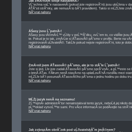
Jak zmÄ›nĂ­m svoje nastavenĂ­?
VĹˇechna vaĹˇe nastavenĂ­ (pokud jste registrovĂˇni) jsou uloĹľena v d
ÄŤĂˇsti strĂˇnky, ale nemusĂ­ to bĂ˝t pravidlem). Takto si mĹŻĹľete zmÄ
NĂˇvrat nahoru
ÄŚasy jsou ĹˇpatnÄ›!
ÄŚasy jsou tĂ©mÄ›Ĺ™ vĹľdy v poĹ™Ăˇdku, ovĹˇem to, co vidĂ­te jso
te. Pokud je to tak, zmÄ›Ĺte si ÄŤasovĂ© pĂˇsmo v profilu. Berte na
registrovanĂ­ uĹľivatelĂ©. TakĹľe pokud nejste registrovĂˇni, toto je dob
NĂˇvrat nahoru
ZmÄ›nil jsem ÄŤasovĂ© pĂˇsmo, ale je to stĂˇle ĹˇpatnÄ›!
Jste si jisti, Ĺľe jste zadali ÄŤasovĂ© pĂˇsmo sprĂˇvnÄ›, a pĹ™esto se 
o letnĂ­ ÄŤas. FĂłrum nenĂ­ stavÄ›no na uplatĹovĂˇnĂ­ rozdĂ­lu mezi st
mĹŻĹľe bĂ˝t posunutĂ­ ÄŤasovĂ©ho pĂˇsma o jednu hodinu po dobu trvĂ
NĂˇvrat nahoru
MĹŻj jazyk nenĂ­ na seznamu!
ZĹ™ejmÄ› administrĂˇtor nenainstaloval tento jazyk, neboĹĄ jej nikdo do
pĹ™eklad vytvoĹ™te sami. Pro vĂ­ce informacĂ­ se podĂ­vejte na strĂˇ
NĂˇvrat nahoru
Jak zobrazĂ­m obrĂˇzek pod uĹľivatelskĂ˝m jmĂ©nem?