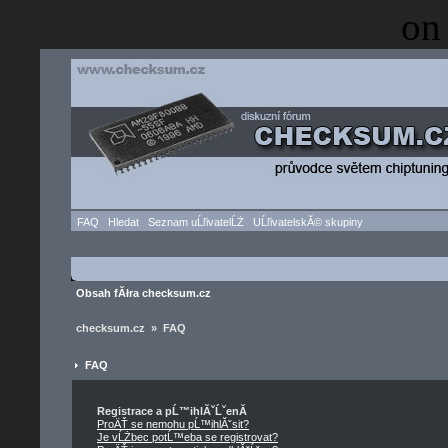
on
FAQ
Hledat
Seznam uĹľivatelĹŻ
UĹľivatelskĂ© skupiny
Obsah fĂłra checksum.cz
checksum.cz » FAQ
FAQ
Registrace a pĹ™ihlĂˇĹˇenĂ­
ProÄŤ se nemohu pĹ™ihlĂˇsit?
Je vĹŻbec potĹ™eba se registrovat?