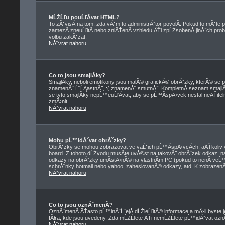
MĹŻĹľu pouĹľĂ­vat HTML?
To zĂˇvisĂ­ na tom, zda vĂˇm to administrĂˇtor povolĂ­. Pokud to mĂˇte pov
zamezĂ­ zneuĹľitĂ­ nebo zniÄŤenĂ­ vzhledu ÄŤi zpĹŻsobenĂ­ jinĂ˝ch 
volbu zakĂˇzat.
NĂˇvrat nahoru
Co to jsou smajlĂ­ky?
SmajlĂ­ky, neboli emotikony jsou malĂ© grafickĂ© obrĂˇzky, kterĂ© se p
znamenĂˇ ĹˇĹĄastnĂ˝, :( znamenĂˇ smutnĂ˝. KompletnĂ­ seznam smajl
se tyto smajlĂ­ky nepĹ™euĹľĂ­vat, aby se pĹ™Ă­spÄ›vek nestal neÄŤi
zmÄ›nit.
NĂˇvrat nahoru
Mohu pĹ™idĂˇvat obrĂˇzky?
ObrĂˇzky se mohou zobrazovat ve vaĹˇich pĹ™Ă­spÄ›vcĂ­ch, aÄŤkoliv 
board. Z tohoto dĹŻvodu musĂ­te uvĂ©st na takovĂ˝ obrĂˇzek odkaz, 
odkazy na obrĂˇzky umĂ­stÄ›nĂ© na vlastnĂ­m PC (pokud to nenĂ­ veĹ
schrĂˇnky hotmail nebo yahoo, zaheslovanĂ© odkazy, atd. K zobrazenĂ­
NĂˇvrat nahoru
Co to jsou oznĂˇmenĂ­?
OznĂˇmenĂ­ ÄŤasto pĹ™inĂˇĹˇejĂ­ dĹŻleĹľitĂ© informace a mÄ›li byste j
fĂłra, kde jsou uvedeny. Zda mĹŻĹľete ÄŤi nemĹŻĹľete pĹ™idĂˇvat oznĂˇme
NĂˇvrat nahoru