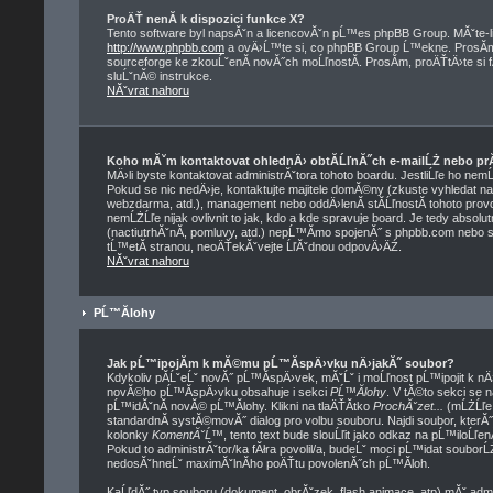
ProÄŤ nenĂ­ k dispozici funkce X?
Tento software byl napsĂˇn a licencovĂˇn pĹ™es phpBB Group. MĂˇte-li 
http://www.phpbb.com
a ovÄ›Ĺ™te si, co phpBB Group Ĺ™ekne. ProsĂ­m,
sourceforge ke zkouĹˇenĂ­ novĂ˝ch moĹľnostĂ­. ProsĂ­m, proÄŤtÄ›te si
sluĹˇnĂ© instrukce.
NĂˇvrat nahoru
Koho mĂˇm kontaktovat ohlednÄ› obtĂ­ĹľnĂ˝ch e-mailĹŻ nebo prĂˇ
MÄ›li byste kontaktovat administrĂˇtora tohoto boardu. JestliĹľe ho nem
Pokud se nic nedÄ›je, kontaktujte majitele domĂ©ny (zkuste vyhledat na 
webzdarma, atd.), management nebo oddÄ›lenĂ­ stĂ­ĹľnostĂ­ tohoto pr
nemĹŻĹľe nijak ovlivnit to jak, kdo a kde spravuje board. Je tedy abso
(nactiutrhĂˇnĂ­, pomluvy, atd.) nepĹ™Ă­mo spojenĂ˝ s phpbb.com nebo 
tĹ™etĂ­ stranou, neoÄŤekĂˇvejte ĹľĂˇdnou odpovÄ›ÄŹ.
NĂˇvrat nahoru
PĹ™Ă­lohy
Jak pĹ™ipojĂ­m k mĂ©mu pĹ™Ă­spÄ›vku nÄ›jakĂ˝ soubor?
Kdykoliv pĂ­ĹˇeĹˇ novĂ˝ pĹ™Ă­spÄ›vek, mĂˇĹˇ i moĹľnost pĹ™ipojit k n
novĂ©ho pĹ™Ă­spÄ›vku obsahuje i sekci
PĹ™Ă­lohy
. V tĂ©to sekci se 
pĹ™idĂˇnĂ­ novĂ© pĹ™Ă­lohy. Klikni na tlaÄŤĂ­tko
ProchĂˇzet...
(mĹŻĹľe 
standardnĂ­ systĂ©movĂ˝ dialog pro volbu souboru. Najdi soubor, kterĂ
kolonky
KomentĂˇĹ™
, tento text bude slouĹľit jako odkaz na pĹ™ilo
Pokud to administrĂˇtor/ka fĂłra povolil/a, budeĹˇ moci pĹ™idat soubor
nedosĂˇhneĹˇ maximĂˇlnĂ­ho poÄŤtu povolenĂ˝ch pĹ™Ă­loh.
KaĹľdĂ˝ typ souboru (dokument, obrĂˇzek, flash animace, atp) mĂˇ adm