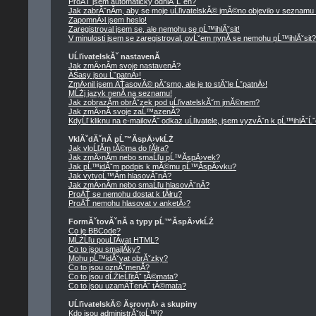
ProÄŤ jsem automaticky odhlĂˇĹˇen?
Jak zabrĂˇnĂ­m, aby se moje uĹľivatelskĂ© jmĂ©no objevilo v seznamu
ZapomnÄ›l jsem heslo!
Zaregistroval jsem se, ale nemohu se pĹ™ihlĂˇsit!
V minulosti jsem se zaregistroval, ovĹˇem nynĂ­ se nemohu pĹ™ihlĂˇsit?
UĹľivatelskĂˇ nastavenĂ­
Jak zmÄ›nĂ­m svoje nastavenĂ­?
ÄŚasy jsou ĹˇpatnÄ›!
ZmÄ›nil jsem ÄŤasovĂ© pĂˇsmo, ale je to stĂˇle ĹˇpatnÄ›!
MĹŻj jazyk nenĂ­ na seznamu!
Jak zobrazĂ­m obrĂˇzek pod uĹľivatelskĂ˝m jmĂ©nem?
Jak zmÄ›nĂ­ svoje zaĹ™azenĂ­?
KdyĹľ kliknu na e-mailovĂ˝ odkaz uĹľivatele, jsem vyzvĂˇn k pĹ™ihlĂˇĹˇ
VklĂˇdĂˇnĂ­ pĹ™Ă­spÄ›vkĹŻ
Jak vloĹľĂ­m tĂ©ma do fĂłra?
Jak zmÄ›nĂ­m nebo smaĹľu pĹ™Ă­spÄ›vek?
Jak pĹ™idĂˇm podpis k mĂ©mu pĹ™Ă­spÄ›vku?
Jak vytvoĹ™Ă­m hlasovĂˇnĂ­?
Jak zmÄ›nĂ­m nebo smaĹľu hlasovĂˇnĂ­?
ProÄŤ se nemohu dostat k fĂłru?
ProÄŤ nemohu hlasovat v anketÄ›?
FormĂˇtovĂˇnĂ­ a typy pĹ™Ă­spÄ›vkĹŻ
Co je BBCode?
MĹŻĹľu pouĹľĂ­vat HTML?
Co to jsou smajlĂ­ky?
Mohu pĹ™idĂˇvat obrĂˇzky?
Co to jsou oznĂˇmenĂ­?
Co to jsou dĹŻleĹľitĂˇ tĂ©mata?
Co to jsou uzamÄŤenĂˇ tĂ©mata?
UĹľivatelskĂ© ĂşrovnÄ› a skupiny
Kdo jsou administrĂˇtoĹ™i?