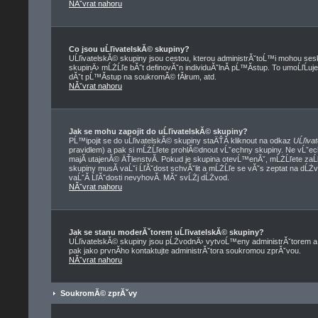
NĂˇvrat nahoru
Co jsou uĹľivatelskĂ© skupiny?
UĹľivatelskĂ© skupiny jsou cestou, kterou administrĂˇtoĹ™i mohou sesk
skupinÄ› mĹŻĹľe bĂ˝t definovĂˇn individuĂˇlnĂ­ pĹ™Ă­stup. To umoĹľĹuje
dĂˇt pĹ™Ă­stup na soukromĂ© fĂłrum, atd.
NĂˇvrat nahoru
Jak se mohu zapojit do uĹľivatelskĂ© skupiny?
PĹ™ipojit se do uĹľivatelskĂ© skupiny staÄŤĂ­ kliknout na odkaz
UĹľiva
pravidlem) a pak si mĹŻĹľete prohlĂ©dnout vĹˇechny skupiny. Ne vĹˇe
majĂ­ utajenĂ© ÄŤlenstvĂ­. Pokud je skupina otevĹ™enĂˇ, mĹŻĹľete zaĹ
skupiny musĂ­ vaĹˇi ĹľĂˇdost schvĂˇlit a mĹŻĹľe se vĂˇs zeptat na dĹŻ
vaĹˇĂ­ ĹľĂˇdosti nevyhovĂ­. MĂˇ svĹŻj dĹŻvod.
NĂˇvrat nahoru
Jak se stanu moderĂˇtorem uĹľivatelskĂ© skupiny?
UĹľivatelskĂ© skupiny jsou pĹŻvodnÄ› vytvoĹ™eny administrĂˇtorem a m
pak jako prvnĂ­ho kontaktujte administrĂˇtora soukromou zprĂˇvou.
NĂˇvrat nahoru
SoukromĂ© zprĂˇvy