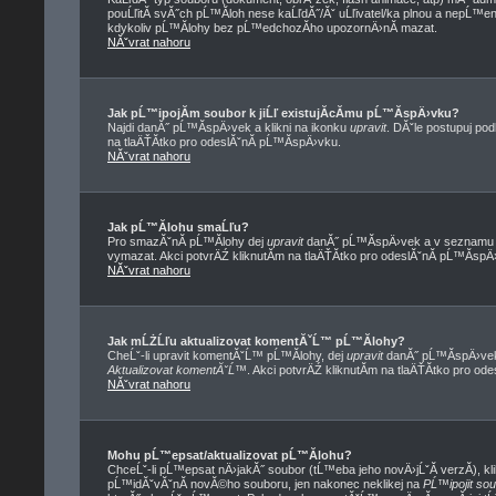
pouĹľitĂ­ svĂ˝ch pĹ™Ă­loh nese kaĹľdĂ˝/Ăˇ uĹľivatel/ka plnou a nepĹ™
kdykoliv pĹ™Ă­lohy bez pĹ™edchozĂ­ho upozornÄ›nĂ­ mazat.
NĂˇvrat nahoru
Jak pĹ™ipojĂ­m soubor k jiĹľ existujĂ­cĂ­mu pĹ™Ă­spÄ›vku?
Najdi danĂ˝ pĹ™Ă­spÄ›vek a klikni na ikonku
upravit
. DĂˇle postupuj po
na tlaÄŤĂ­tko pro odeslĂˇnĂ­ pĹ™Ă­spÄ›vku.
NĂˇvrat nahoru
Jak pĹ™Ă­lohu smaĹľu?
Pro smazĂˇnĂ­ pĹ™Ă­lohy dej
upravit
danĂ˝ pĹ™Ă­spÄ›vek a v seznamu pĹ
vymazat. Akci potvrÄŹ kliknutĂ­m na tlaÄŤĂ­tko pro odeslĂˇnĂ­ pĹ™Ă­spÄ
NĂˇvrat nahoru
Jak mĹŻĹľu aktualizovat komentĂˇĹ™ pĹ™Ă­lohy?
CheĹˇ-li upravit komentĂˇĹ™ pĹ™Ă­lohy, dej
upravit
danĂ˝ pĹ™Ă­spÄ›vek,
Aktualizovat komentĂˇĹ™
. Akci potvrÄŹ kliknutĂ­m na tlaÄŤĂ­tko pro od
NĂˇvrat nahoru
Mohu pĹ™epsat/aktualizovat pĹ™Ă­lohu?
ChceĹˇ-li pĹ™epsat nÄ›jakĂ˝ soubor (tĹ™eba jeho novÄ›jĹˇĂ­ verzĂ­), kli
pĹ™idĂˇvĂˇnĂ­ novĂ©ho souboru, jen nakonec neklikej na
PĹ™ipojit so