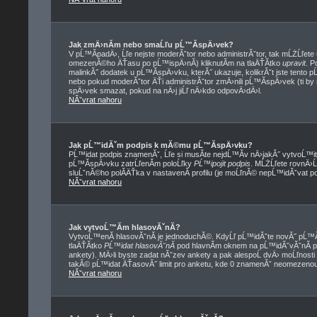
Jak zmÄ›nĂ­m nebo smaĹľu pĹ™Ă­spÄ›vek?
V pĹ™Ă­padÄ›, Ĺľe nejste moderĂˇtor nebo administrĂˇtor, tak mĹŻĹľete
omezenĂ©ho ÄŤasu po pĹ™ispÄ›nĂ­) kliknutĂ­m na tlaÄŤĂ­tko
upravit
. P
malinkĂ˝ dodatek u pĹ™Ă­spÄ›vku, kterĂ˝ ukazuje, kolikrĂˇt jste tento 
nebo pokud moderĂˇtor ÄŤi administrĂˇtor zmÄ›nili pĹ™Ă­spÄ›vek (ti by
spÄ›vek smazat, pokud na nÄ›j jiĹľ nÄ›kdo odpovÄ›dÄ›l.
NĂˇvrat nahoru
Jak pĹ™idĂˇm podpis k mĂ©mu pĹ™Ă­spÄ›vku?
PĹ™idat podpis znamenĂˇ, Ĺľe si musĂ­te nejdĹ™Ă­v nÄ›jakĂ˝ vytvoĹ™i
pĹ™Ă­spÄ›vku zatrĹľenĂ­m poloĹľky
PĹ™ipojit podpis
. MĹŻĹľete rovnÄ›
sluĹˇnĂ©ho polĂ­ÄŤka v nastavenĂ­ profilu (je moĹľnĂ© nepĹ™idĂˇvat p
NĂˇvrat nahoru
Jak vytvoĹ™Ă­m hlasovĂˇnĂ­?
VytvoĹ™enĂ­ hlasovĂˇnĂ­ je jednoduchĂ©. KdyĹľ pĹ™idĂˇte novĂ˝ pĹ™Ă­
tlaÄŤĂ­tko
PĹ™idat hlasovĂˇnĂ­
pod hlavnĂ­m oknem na pĹ™idĂˇvĂˇnĂ­ p
ankety). MÄ›li byste zadat nĂˇzev ankety a pak alespoĹ dvÄ› moĹľnost
takĂ© pĹ™idat ÄŤasovĂ˝ limit pro anketu, kde 0 znamenĂˇ neomezenou 
NĂˇvrat nahoru