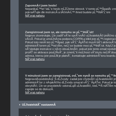
ZapomnÄ›l jsem heslo!
NepanikaĹ™te! VaĹˇe heslo mĹŻĹľeme obnovit. V tomto pĹ™Ă­padÄ› zmĂ
pokraÄŤujte dle instrukcĂ­ a tĂ©mÄ›Ĺ™ ihned budete pĹ™ihlĂˇĹˇeni
NĂˇvrat nahoru
Zaregistroval jsem se, ale nemohu se pĹ™ihlĂˇsit!
Nejprve zkontrolujte, Ĺľe zadĂˇvĂˇte sprĂˇvnĂ© uĹľivatelskĂ© jmĂ©no a
vÄ›cĂ­. Pokud je umoĹľnÄ›na podpora COPPA a klikli jste pĹ™i registrac
Pokud toto nenĂ­ ten pĹ™Ă­pad, pak vĂˇĹˇ ĂşÄŤet musĂ­ bĂ˝t aktivovĂˇn
administrĂˇtorem pĹ™ed tĂ­m, neĹľ se budete moci pĹ™ihlĂˇsit. KdyĹľ jste
nĂˇsledujte instrukce v nÄ›m obsaĹľenĂ©, pokud jste tento email neobdrĹ
proÄŤ se aktivace pouĹľĂ­vĂˇ, je zmenĹˇit moĹľnost vĂ˝skytu
neĹľĂˇdou
adresa, kterou jste pouĹľili je platnĂˇ, kontaktujte administrĂˇtora boardu.
NĂˇvrat nahoru
V minulosti jsem se zaregistroval, ovĹˇem nynĂ­ se nemohu pĹ™ih
NejpravdÄ›podobnÄ›jĹˇĂ­ dĹŻvody: zadali jste chybnĂ© uĹľivatelskĂ© jmĂ©
administrĂˇtor z nÄ›jakĂ©ho dĹŻvodu smazal vĂˇĹˇ ĂşÄŤet. Pokud je to 
obvyklĂ©, Ĺľe se pravidelnÄ› odstraĹujĂ­ uĹľivatelĂ©, kteĹ™Ă­ niÄŤĂ­m 
zapojte se do diskuzĂ­.
NĂˇvrat nahoru
UĹľivatelskĂˇ nastavenĂ­