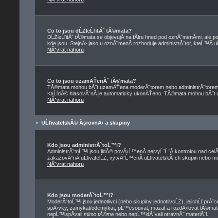
Co to jsou dĹŻleĹľitĂˇ tĂ©mata?
DĹŻleĹľitĂˇ tĂ©mata se objevujĂ­ na fĂłru hned pod oznĂˇmenĂ­mi, ale po
kde jsou. StejnÄ› jako u oznĂˇmenĂ­ rozhoduje administrĂˇtor, kteĹ™Ă­ 
NĂˇvrat nahoru
Co to jsou uzamÄŤenĂˇ tĂ©mata?
TĂ©mata mohou bĂ˝t uzamÄŤena moderĂˇtorem nebo administrĂˇtorem
KaĹľdĂ© hlasovĂˇnĂ­ je automaticky ukonÄŤeno. TĂ©mata mohou bĂ˝
NĂˇvrat nahoru
UĹľivatelskĂ© ĂşrovnÄ› a skupiny
Kdo jsou administrĂˇtoĹ™i?
AdministrĂˇtoĹ™i jsou lidĂ© povÄ›Ĺ™enĂ­ nejvyĹˇĹˇĂ­ kontrolou nad cel
zakazovĂˇnĂ­ uĹľivatelĹŻ, vytvĂˇĹ™enĂ­ uĹľivatelskĂ˝ch skupin nebo 
NĂˇvrat nahoru
Kdo jsou moderĂˇtoĹ™i?
ModerĂˇtoĹ™i jsou jednotlivci (nebo skupiny jednotlivcĹŻ), jejichĹľ prĂ
spÄ›vky, zamykat/odemykat, pĹ™esouvat, mazat a rozdÄ›lovat tĂ©mata
nepĹ™ispĂ­vali
mimo tĂ©ma
nebo nepĹ™idĂˇvali otravnĂ˝ materiĂˇl.