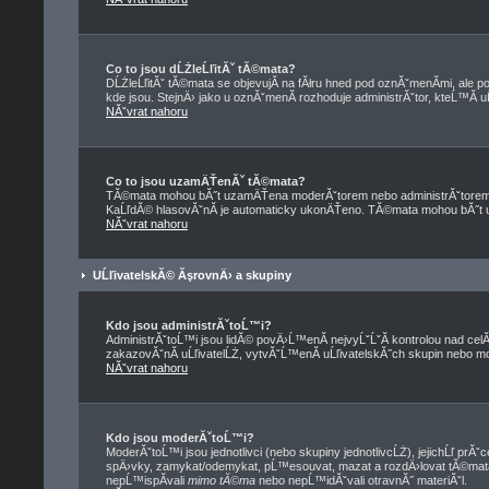
Co to jsou dĹŻleĹľitĂˇ tĂ©mata?
DĹŻleĹľitĂˇ tĂ©mata se objevujĂ­ na fĂłru hned pod oznĂˇmenĂ­mi, ale po
kde jsou. StejnÄ› jako u oznĂˇmenĂ­ rozhoduje administrĂˇtor, kteĹ™Ă­ 
NĂˇvrat nahoru
Co to jsou uzamÄŤenĂˇ tĂ©mata?
TĂ©mata mohou bĂ˝t uzamÄŤena moderĂˇtorem nebo administrĂˇtorem
KaĹľdĂ© hlasovĂˇnĂ­ je automaticky ukonÄŤeno. TĂ©mata mohou bĂ˝
NĂˇvrat nahoru
UĹľivatelskĂ© ĂşrovnÄ› a skupiny
Kdo jsou administrĂˇtoĹ™i?
AdministrĂˇtoĹ™i jsou lidĂ© povÄ›Ĺ™enĂ­ nejvyĹˇĹˇĂ­ kontrolou nad cel
zakazovĂˇnĂ­ uĹľivatelĹŻ, vytvĂˇĹ™enĂ­ uĹľivatelskĂ˝ch skupin nebo 
NĂˇvrat nahoru
Kdo jsou moderĂˇtoĹ™i?
ModerĂˇtoĹ™i jsou jednotlivci (nebo skupiny jednotlivcĹŻ), jejichĹľ prĂ
spÄ›vky, zamykat/odemykat, pĹ™esouvat, mazat a rozdÄ›lovat tĂ©mata
nepĹ™ispĂ­vali
mimo tĂ©ma
nebo nepĹ™idĂˇvali otravnĂ˝ materiĂˇl.