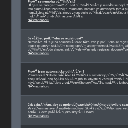
ProÄŤ se nemohu pĹ™ihlĂˇsit?
UĹľ jste se zaregistrovali? PĹ™ed pĹ™ihlĂˇĹˇenĂ­m je nutnĂ© se nejdĹ
tato skuteÄŤnost zobrazĂ­)? Pokud ano, kontaktujte administrĂˇtora a ptej
nemĹŻĹľete pĹ™ihlĂˇsit, znovu zkontrolujte pĹ™ihlaĹˇovacĂ­ jmĂ©no a he
moĹľnĂˇ mĂˇ chybnĂ© nastavenĂ­ fĂłra.
NĂˇvrat nahoru
Je vĹŻbec potĹ™eba se registrovat?
NemusĂ­te. VĹˇe je na administrĂˇtorovi fĂłra, zda je potĹ™eba se re
stup k ostatnĂ­m sluĹľbĂˇm nedostupnĂ˝m anonymnĂ­m uĹľivatelĹŻm, ja
pĹ™ihlĂˇĹˇenĂ­ do skupin, atd. VĹ™ele vĂˇm tedy registraci doporuÄŤuje
NĂˇvrat nahoru
ProÄŤ jsem automaticky odhlĂˇĹˇen?
Pokud nezaĹˇkrtnete tlaÄŤĂ­tko
PĹ™ihlĂˇsit automaticky pĹ™i pĹ™Ă­ĹˇtĂ
zneuĹľitĂ­ vaĹˇeho ĂşÄŤtu nÄ›kĂ˝m jinĂ˝m. Abyste zĹŻstali pĹ™ihlĂˇĹˇe
kdyĹľ se pĹ™ihlaĹˇujete z veĹ™ejnĂ©ho poÄŤĂ­taÄŤe, napĹ™. v knihovnÄ
NĂˇvrat nahoru
Jak zabrĂˇnĂ­m, aby se moje uĹľivatelskĂ© jmĂ©no objevilo v s
Ve vaĹˇem nastavenĂ­ najdÄ›te moĹľnost
SkrĂ˝t vaĹˇi pĹ™Ă­tomnost ve f
sobÄ›. Budete poÄŤĂ­tĂˇni jako skrytĂ˝ uĹľivatel.
NĂˇvrat nahoru