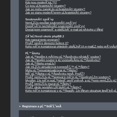
Kdo jsou moderĂˇtoĹ™i?
Co jsou uĹľivatelskĂ© skupiny?
Jak se mohu zapojit do uĹľivatelskĂ© skupiny?
Jak se stanu moderĂˇtorem uĹľivatelskĂ© skupiny?
SoukromĂ© zprĂˇvy
NemĹŻĹľu posĂ­lat soukromĂ© zprĂˇvy!
DostĂˇvĂˇm nechtÄ›nĂ© soukromĂ© zprĂˇvy!
Dostal jsem spamovĂ˝ a obtĂ­ĹľnĂ˝ e-mail od nÄ›koho z fĂłra!
ZĂˇleĹľitosti okolo phpBB 2
Kdo napsal tento program?
ProÄŤ nenĂ­ k dispozici funkce X?
Koho mĂˇm kontaktovat ohlednÄ› obtĂ­ĹľnĂ˝ch e-mailĹŻ nebo prĂˇvnĂ­ch 
PĹ™Ă­lohy
Jak pĹ™ipojĂ­m k mĂ©mu pĹ™Ă­spÄ›vku nÄ›jakĂ˝ soubor?
Jak pĹ™ipojĂ­m soubor k jiĹľ existujĂ­cĂ­mu pĹ™Ă­spÄ›vku?
Jak pĹ™Ă­lohu smaĹľu?
Jak mĹŻĹľu aktualizovat komentĂˇĹ™ pĹ™Ă­lohy?
Mohu pĹ™epsat/aktualizovat pĹ™Ă­lohu?
MĂˇ pĹ™Ă­loha v pĹ™Ă­spÄ›vku nenĂ­. ProÄŤ?
ProÄŤ nemĹŻĹľu pĹ™ipojovat k mĂ˝m pĹ™Ă­spÄ›vkĹŻm soubory?
MyslĂ­m, Ĺľe mĂˇm potĹ™ebnĂˇ oprĂˇvnÄ›nĂ­, a pĹ™esto nemĹŻĹľu pĹ
ProÄŤ nemĹŻĹľu mazat pĹ™Ă­lohy?
ProÄŤ nikde nevidĂ­m ĹľĂˇdnĂ© pĹ™Ă­lohy?
Koho mĂˇm kontaktovat v pĹ™Ă­padÄ›, Ĺľe fĂłrum obsahuje ilegĂˇlnĂ­ p
Registrace a pĹ™ihlĂˇĹˇenĂ­