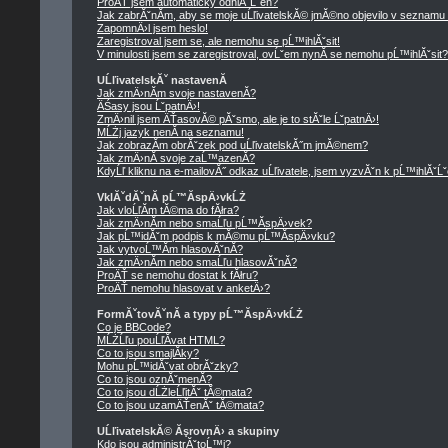
ProÄŤ jsem automaticky odhlĂˇĹˇen?
Jak zabrĂˇnĂ­m, aby se moje uĹľivatelskĂ© jmĂ©no objevilo v seznamu
ZapomnÄ›l jsem heslo!
Zaregistroval jsem se, ale nemohu se pĹ™ihlĂˇsit!
V minulosti jsem se zaregistroval, ovĹˇem nynĂ­ se nemohu pĹ™ihlĂˇsit?
UĹľivatelskĂˇ nastavenĂ­
Jak zmÄ›nĂ­m svoje nastavenĂ­?
ÄŚasy jsou ĹˇpatnÄ›!
ZmÄ›nil jsem ÄŤasovĂ© pĂˇsmo, ale je to stĂˇle ĹˇpatnÄ›!
MĹŻj jazyk nenĂ­ na seznamu!
Jak zobrazĂ­m obrĂˇzek pod uĹľivatelskĂ˝m jmĂ©nem?
Jak zmÄ›nĂ­ svoje zaĹ™azenĂ­?
KdyĹľ kliknu na e-mailovĂ˝ odkaz uĹľivatele, jsem vyzvĂˇn k pĹ™ihlĂˇĹˇ
VklĂˇdĂˇnĂ­ pĹ™Ă­spÄ›vkĹŻ
Jak vloĹľĂ­m tĂ©ma do fĂłra?
Jak zmÄ›nĂ­m nebo smaĹľu pĹ™Ă­spÄ›vek?
Jak pĹ™idĂˇm podpis k mĂ©mu pĹ™Ă­spÄ›vku?
Jak vytvoĹ™Ă­m hlasovĂˇnĂ­?
Jak zmÄ›nĂ­m nebo smaĹľu hlasovĂˇnĂ­?
ProÄŤ se nemohu dostat k fĂłru?
ProÄŤ nemohu hlasovat v anketÄ›?
FormĂˇtovĂˇnĂ­ a typy pĹ™Ă­spÄ›vkĹŻ
Co je BBCode?
MĹŻĹľu pouĹľĂ­vat HTML?
Co to jsou smajlĂ­ky?
Mohu pĹ™idĂˇvat obrĂˇzky?
Co to jsou oznĂˇmenĂ­?
Co to jsou dĹŻleĹľitĂˇ tĂ©mata?
Co to jsou uzamÄŤenĂˇ tĂ©mata?
UĹľivatelskĂ© ĂşrovnÄ› a skupiny
Kdo jsou administrĂˇtoĹ™i?