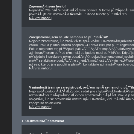
ZapomnÄ›l jsem heslo!
NepanikaĹ™te! VaĹˇe heslo mĹŻĹľeme obnovit. V tomto pĹ™Ă­padÄ› zmĂ
pokraÄŤujte dle instrukcĂ­ a tĂ©mÄ›Ĺ™ ihned budete pĹ™ihlĂˇĹˇeni
NĂˇvrat nahoru
Zaregistroval jsem se, ale nemohu se pĹ™ihlĂˇsit!
Nejprve zkontrolujte, Ĺľe zadĂˇvĂˇte sprĂˇvnĂ© uĹľivatelskĂ© jmĂ©no a
vÄ›cĂ­. Pokud je umoĹľnÄ›na podpora COPPA a klikli jste pĹ™i registrac
Pokud toto nenĂ­ ten pĹ™Ă­pad, pak vĂˇĹˇ ĂşÄŤet musĂ­ bĂ˝t aktivovĂˇn
administrĂˇtorem pĹ™ed tĂ­m, neĹľ se budete moci pĹ™ihlĂˇsit. KdyĹľ jste
nĂˇsledujte instrukce v nÄ›m obsaĹľenĂ©, pokud jste tento email neobdrĹ
proÄŤ se aktivace pouĹľĂ­vĂˇ, je zmenĹˇit moĹľnost vĂ˝skytu
neĹľĂˇdou
adresa, kterou jste pouĹľili je platnĂˇ, kontaktujte administrĂˇtora boardu.
NĂˇvrat nahoru
V minulosti jsem se zaregistroval, ovĹˇem nynĂ­ se nemohu pĹ™ih
NejpravdÄ›podobnÄ›jĹˇĂ­ dĹŻvody: zadali jste chybnĂ© uĹľivatelskĂ© jmĂ©
administrĂˇtor z nÄ›jakĂ©ho dĹŻvodu smazal vĂˇĹˇ ĂşÄŤet. Pokud je to 
obvyklĂ©, Ĺľe se pravidelnÄ› odstraĹujĂ­ uĹľivatelĂ©, kteĹ™Ă­ niÄŤĂ­m 
zapojte se do diskuzĂ­.
NĂˇvrat nahoru
UĹľivatelskĂˇ nastavenĂ­