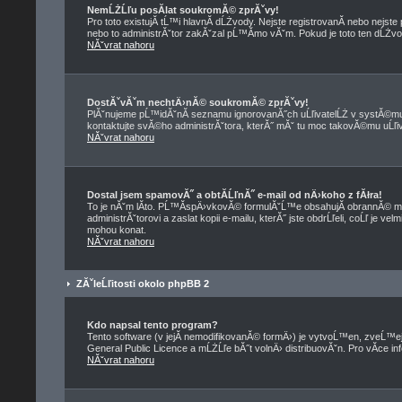
NemĹŻĹľu posĂ­lat soukromĂ© zprĂˇvy!
Pro toto existujĂ­ tĹ™i hlavnĂ­ dĹŻvody. Nejste registrovanĂ­ nebo nejst
nebo to administrĂˇtor zakĂˇzal pĹ™Ă­mo vĂˇm. Pokud je toto ten dĹŻvod,
NĂˇvrat nahoru
DostĂˇvĂˇm nechtÄ›nĂ© soukromĂ© zprĂˇvy!
PlĂˇnujeme pĹ™idĂˇnĂ­ seznamu ignorovanĂ˝ch uĹľivatelĹŻ v systĂ©mu 
kontaktujte svĂ©ho administrĂˇtora, kterĂ˝ mĂˇ tu moc takovĂ©mu uĹľiva
NĂˇvrat nahoru
Dostal jsem spamovĂ˝ a obtĂ­ĹľnĂ˝ e-mail od nÄ›koho z fĂłra!
To je nĂˇm lĂ­to. PĹ™Ă­spÄ›vkovĂ© formulĂˇĹ™e obsahujĂ­ obrannĂ© me
administrĂˇtorovi a zaslat kopii e-mailu, kterĂ˝ jste obdrĹľeli, coĹľ je 
mohou konat.
NĂˇvrat nahoru
ZĂˇleĹľitosti okolo phpBB 2
Kdo napsal tento program?
Tento software (v jejĂ­ nemodifikovanĂ© formÄ›) je vytvoĹ™en, zveĹ™
General Public Licence a mĹŻĹľe bĂ˝t volnÄ› distribuovĂˇn. Pro vĂ­ce in
NĂˇvrat nahoru