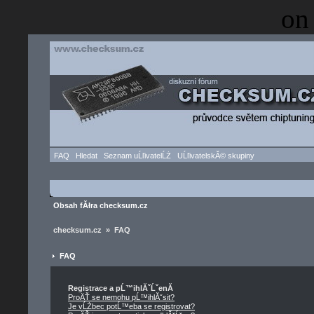
on
FAQ
Hledat
Seznam uĹľivatelĹŻ
UĹľivatelskĂ© skupiny
Obsah fĂłra checksum.cz
checksum.cz » FAQ
FAQ
Registrace a pĹ™ihlĂˇĹˇenĂ­
ProÄŤ se nemohu pĹ™ihlĂˇsit?
Je vĹŻbec potĹ™eba se registrovat?