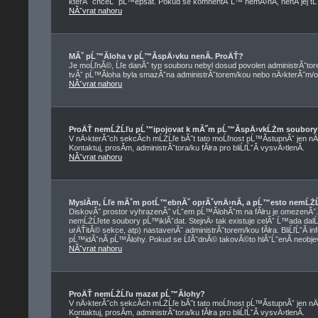
kterĂ˝ chceĹˇ pĹ™epsat. Pokud se komnentĂˇĹ™ nemÄ›nĂ­, nenĂ­ jej t
NĂˇvrat nahoru
MĂˇ pĹ™Ă­loha v pĹ™Ă­spÄ›vku nenĂ­. ProÄŤ?
Je moĹľnĂ©, Ĺľe danĂ˝ typ souboru nebyl dosud povolen administrĂˇtor
tvĂˇ pĹ™Ă­loha byla smazĂˇna administrĂˇtorem/kou nebo nÄ›kterĂ˝m/ou z
NĂˇvrat nahoru
ProÄŤ nemĹŻĹľu pĹ™ipojovat k mĂ˝m pĹ™Ă­spÄ›vkĹŻm soubory
V nÄ›kterĂ˝ch sekcĂ­ch mĹŻĹľe bĂ˝t tato moĹľnost pĹ™Ă­stupnĂˇ jen nÄ
Kontaktuj, prosĂ­m, administrĂˇtora/ku fĂłra pro bliĹľĹˇĂ­ vysvÄ›tlenĂ­.
NĂˇvrat nahoru
MyslĂ­m, Ĺľe mĂˇm potĹ™ebnĂˇ oprĂˇvnÄ›nĂ­, a pĹ™esto nemĹŻĹ
DiskovĂ˝ prostor vyhrazenĂ˝ vĹˇem pĹ™Ă­lohĂˇm na fĂłru je omezenĂ˝. Pok
nemĹŻĹľete soubory pĹ™iklĂˇdat. StejnÄ› tak existuje celĂˇ Ĺ™ada dalĹˇ
urÄŤitĂ© sekce, atp) nastavenĂˇ administrĂˇtorem/kou fĂłra. BliĹľĹˇĂ
pĹ™idĂˇnĂ­ pĹ™Ă­lohy. Pokud se ĹľĂˇdnĂ© takovĂ©to hlĂˇĹˇenĂ­ neobjevuj
NĂˇvrat nahoru
ProÄŤ nemĹŻĹľu mazat pĹ™Ă­lohy?
V nÄ›kterĂ˝ch sekcĂ­ch mĹŻĹľe bĂ˝t tato moĹľnost pĹ™Ă­stupnĂˇ jen nÄ
Kontaktuj, prosĂ­m, administrĂˇtora/ku fĂłra pro bliĹľĹˇĂ­ vysvÄ›tlenĂ­.