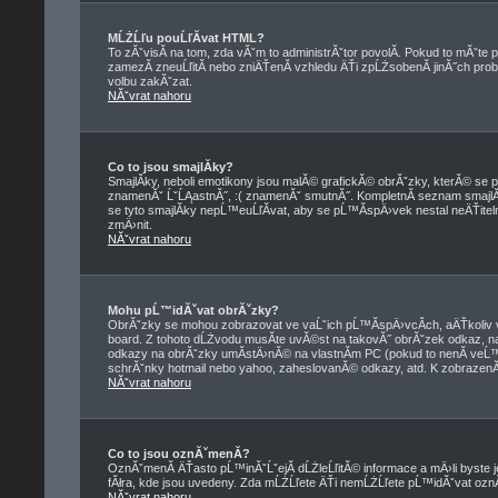
MĹŻĹľu pouĹľĂ­vat HTML?
To zĂˇvisĂ­ na tom, zda vĂˇm to administrĂˇtor povolĂ­. Pokud to mĂˇte pov
zamezĂ­ zneuĹľitĂ­ nebo zniÄŤenĂ­ vzhledu ÄŤi zpĹŻsobenĂ­ jinĂ˝ch 
volbu zakĂˇzat.
NĂˇvrat nahoru
Co to jsou smajlĂ­ky?
SmajlĂ­ky, neboli emotikony jsou malĂ© grafickĂ© obrĂˇzky, kterĂ© se p
znamenĂˇ ĹˇĹĄastnĂ˝, :( znamenĂˇ smutnĂ˝. KompletnĂ­ seznam smajl
se tyto smajlĂ­ky nepĹ™euĹľĂ­vat, aby se pĹ™Ă­spÄ›vek nestal neÄŤi
zmÄ›nit.
NĂˇvrat nahoru
Mohu pĹ™idĂˇvat obrĂˇzky?
ObrĂˇzky se mohou zobrazovat ve vaĹˇich pĹ™Ă­spÄ›vcĂ­ch, aÄŤkoliv 
board. Z tohoto dĹŻvodu musĂ­te uvĂ©st na takovĂ˝ obrĂˇzek odkaz, 
odkazy na obrĂˇzky umĂ­stÄ›nĂ© na vlastnĂ­m PC (pokud to nenĂ­ veĹ
schrĂˇnky hotmail nebo yahoo, zaheslovanĂ© odkazy, atd. K zobrazenĂ­
NĂˇvrat nahoru
Co to jsou oznĂˇmenĂ­?
OznĂˇmenĂ­ ÄŤasto pĹ™inĂˇĹˇejĂ­ dĹŻleĹľitĂ© informace a mÄ›li byste j
fĂłra, kde jsou uvedeny. Zda mĹŻĹľete ÄŤi nemĹŻĹľete pĹ™idĂˇvat oznĂˇme
NĂˇvrat nahoru