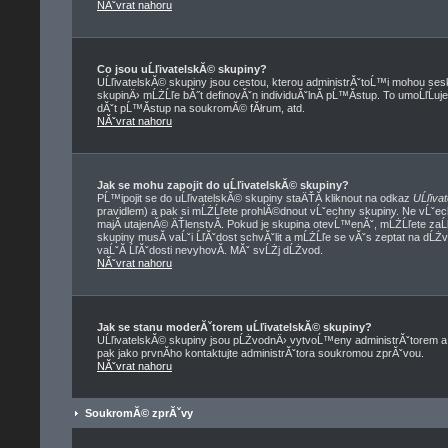
NĂˇvrat nahoru
Co jsou uĹľivatelskĂ© skupiny?
UĹľivatelskĂ© skupiny jsou cestou, kterou administrĂˇtoĹ™i mohou sesk
skupinÄ› mĹŻĹľe bĂ˝t definovĂˇn individuĂˇlnĂ­ pĹ™Ă­stup. To umoĹľĹuje
dĂˇt pĹ™Ă­stup na soukromĂ© fĂłrum, atd.
NĂˇvrat nahoru
Jak se mohu zapojit do uĹľivatelskĂ© skupiny?
PĹ™ipojit se do uĹľivatelskĂ© skupiny staÄŤĂ­ kliknout na odkaz
UĹľiva
pravidlem) a pak si mĹŻĹľete prohlĂ©dnout vĹˇechny skupiny. Ne vĹˇe
majĂ­ utajenĂ© ÄŤlenstvĂ­. Pokud je skupina otevĹ™enĂˇ, mĹŻĹľete zaĹ
skupiny musĂ­ vaĹˇi ĹľĂˇdost schvĂˇlit a mĹŻĹľe se vĂˇs zeptat na dĹŻ
vaĹˇĂ­ ĹľĂˇdosti nevyhovĂ­. MĂˇ svĹŻj dĹŻvod.
NĂˇvrat nahoru
Jak se stanu moderĂˇtorem uĹľivatelskĂ© skupiny?
UĹľivatelskĂ© skupiny jsou pĹŻvodnÄ› vytvoĹ™eny administrĂˇtorem a m
pak jako prvnĂ­ho kontaktujte administrĂˇtora soukromou zprĂˇvou.
NĂˇvrat nahoru
SoukromĂ© zprĂˇvy