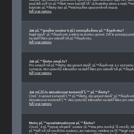
pouĹľitĂ­ svĂ˝ch pĹ™Ă­loh nese kaĹľdĂ˝/Ăˇ uĹľivatel/ka plnou a nepĹ™
kdykoliv pĹ™Ă­lohy bez pĹ™edchozĂ­ho upozornÄ›nĂ­ mazat.
NĂˇvrat nahoru
Jak pĹ™ipojĂ­m soubor k jiĹľ existujĂ­cĂ­mu pĹ™Ă­spÄ›vku?
Najdi danĂ˝ pĹ™Ă­spÄ›vek a klikni na ikonku
upravit
. DĂˇle postupuj po
na tlaÄŤĂ­tko pro odeslĂˇnĂ­ pĹ™Ă­spÄ›vku.
NĂˇvrat nahoru
Jak pĹ™Ă­lohu smaĹľu?
Pro smazĂˇnĂ­ pĹ™Ă­lohy dej
upravit
danĂ˝ pĹ™Ă­spÄ›vek a v seznamu pĹ
vymazat. Akci potvrÄŹ kliknutĂ­m na tlaÄŤĂ­tko pro odeslĂˇnĂ­ pĹ™Ă­spÄ
NĂˇvrat nahoru
Jak mĹŻĹľu aktualizovat komentĂˇĹ™ pĹ™Ă­lohy?
CheĹˇ-li upravit komentĂˇĹ™ pĹ™Ă­lohy, dej
upravit
danĂ˝ pĹ™Ă­spÄ›vek,
Aktualizovat komentĂˇĹ™
. Akci potvrÄŹ kliknutĂ­m na tlaÄŤĂ­tko pro od
NĂˇvrat nahoru
Mohu pĹ™epsat/aktualizovat pĹ™Ă­lohu?
ChceĹˇ-li pĹ™epsat nÄ›jakĂ˝ soubor (tĹ™eba jeho novÄ›jĹˇĂ­ verzĂ­), kli
pĹ™idĂˇvĂˇnĂ­ novĂ©ho souboru, jen nakonec neklikej na
PĹ™ipojit so