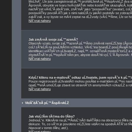
MoĹľnĂˇ, Ĺľe jste zaregistrovali pĹ™i prohlĂ­ĹľenĂ­ pĹ™Ă­spÄ›vkĹŻ dva
ĂşrovnĂ­, obvykle ve tvaru hvÄ›zdiÄŤek nebo kostiÄŤek ukazujĂ­cĂ­, koli
nachĂˇzet vÄ›tĹˇĂ­ obrĂˇzek, znĂˇmĂ˝ jako "postaviÄŤka" (avatar), coĹľ 
postaviÄŤky povolĂ­ ÄŤi jak s nimi naloĹľĂ­ (v jakĂ© podobÄ› se zobraz
zakĂˇzali, a vy byste se mÄ›li zeptat na dĹŻvody (vÄ›Ĺ™Ă­me, Ĺľe se ho
NĂˇvrat nahoru
Jak zmÄ›nĂ­ svoje zaĹ™azenĂ­?
ObecnÄ› vzato, svoje zaĹ™azenĂ­ pĹ™Ă­mo zmÄ›nit nemĹŻĹľete (Ăşrovn
coĹľ zĂˇleĹľĂ­ na pouĹľitĂ©m vzhledu). VÄ›tĹˇina boardĹŻ pouĹľĂ­vajĂ­
identifikaci urÄŤitĂ˝ch uĹľivatelĹŻ, napĹ™. oznaÄŤenĂ­ moderĂˇtorĹŻ a a
zbyteÄŤnĂ˝m pĹ™ispĂ­vĂˇnĂ­m jen, abyste dosĂˇhli vyĹˇĹˇĂ­ ĂşrovnÄ›. 
NĂˇvrat nahoru
KdyĹľ kliknu na e-mailovĂ˝ odkaz uĹľivatele, jsem vyzvĂˇn k pĹ™i
Pouze registrovanĂ­ uĹľivatelĂ© mohou posĂ­lat e-mail lidem pĹ™es nast
opatĹ™enĂ­ umoĹľĹuje zbavit se otravnĂ˝ch anonymnĂ­ch vzkazĹŻ a rob
NĂˇvrat nahoru
VklĂˇdĂˇnĂ­ pĹ™Ă­spÄ›vkĹŻ
Jak vloĹľĂ­m tĂ©ma do fĂłra?
JednouĹˇe. KliknÄ›te na pĹ™Ă­sluĹˇnĂ© tlaÄŤĂ­tko na obrazovce fĂłra 
diskuze. To, co vĂˇm je povoleno mĹŻĹľete vidÄ›t na spodnĂ­ ÄŤĂˇsti 
hlasovat v tomto fĂłru, atd.
).
NĂˇvrat nahoru