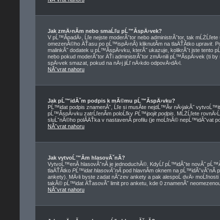
Jak zmÄ›nĂ­m nebo smaĹľu pĹ™Ă­spÄ›vek?
V pĹ™Ă­padÄ›, Ĺľe nejste moderĂˇtor nebo administrĂˇtor, tak mĹŻĹľete
omezenĂ©ho ÄŤasu po pĹ™ispÄ›nĂ­) kliknutĂ­m na tlaÄŤĂ­tko
upravit
. P
malinkĂ˝ dodatek u pĹ™Ă­spÄ›vku, kterĂ˝ ukazuje, kolikrĂˇt jste tento 
nebo pokud moderĂˇtor ÄŤi administrĂˇtor zmÄ›nili pĹ™Ă­spÄ›vek (ti by
spÄ›vek smazat, pokud na nÄ›j jiĹľ nÄ›kdo odpovÄ›dÄ›l.
NĂˇvrat nahoru
Jak pĹ™idĂˇm podpis k mĂ©mu pĹ™Ă­spÄ›vku?
PĹ™idat podpis znamenĂˇ, Ĺľe si musĂ­te nejdĹ™Ă­v nÄ›jakĂ˝ vytvoĹ™i
pĹ™Ă­spÄ›vku zatrĹľenĂ­m poloĹľky
PĹ™ipojit podpis
. MĹŻĹľete rovnÄ›
sluĹˇnĂ©ho polĂ­ÄŤka v nastavenĂ­ profilu (je moĹľnĂ© nepĹ™idĂˇvat p
NĂˇvrat nahoru
Jak vytvoĹ™Ă­m hlasovĂˇnĂ­?
VytvoĹ™enĂ­ hlasovĂˇnĂ­ je jednoduchĂ©. KdyĹľ pĹ™idĂˇte novĂ˝ pĹ™Ă­
tlaÄŤĂ­tko
PĹ™idat hlasovĂˇnĂ­
pod hlavnĂ­m oknem na pĹ™idĂˇvĂˇnĂ­ p
ankety). MÄ›li byste zadat nĂˇzev ankety a pak alespoĹ dvÄ› moĹľnost
takĂ© pĹ™idat ÄŤasovĂ˝ limit pro anketu, kde 0 znamenĂˇ neomezenou 
NĂˇvrat nahoru