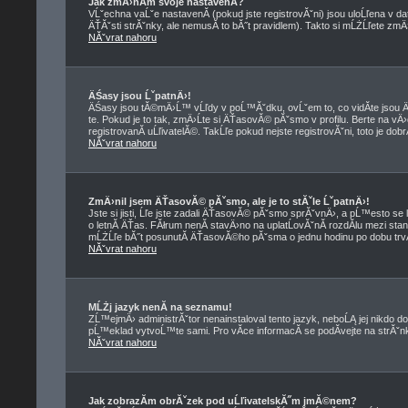
Jak zmÄ›nĂ­m svoje nastavenĂ­?
VĹˇechna vaĹˇe nastavenĂ­ (pokud jste registrovĂˇni) jsou uloĹľena v d
ÄŤĂˇsti strĂˇnky, ale nemusĂ­ to bĂ˝t pravidlem). Takto si mĹŻĹľete zmÄ
NĂˇvrat nahoru
ÄŚasy jsou ĹˇpatnÄ›!
ÄŚasy jsou tĂ©mÄ›Ĺ™ vĹľdy v poĹ™Ăˇdku, ovĹˇem to, co vidĂ­te jso
te. Pokud je to tak, zmÄ›Ĺte si ÄŤasovĂ© pĂˇsmo v profilu. Berte na
registrovanĂ­ uĹľivatelĂ©. TakĹľe pokud nejste registrovĂˇni, toto je dob
NĂˇvrat nahoru
ZmÄ›nil jsem ÄŤasovĂ© pĂˇsmo, ale je to stĂˇle ĹˇpatnÄ›!
Jste si jisti, Ĺľe jste zadali ÄŤasovĂ© pĂˇsmo sprĂˇvnÄ›, a pĹ™esto se 
o letnĂ­ ÄŤas. FĂłrum nenĂ­ stavÄ›no na uplatĹovĂˇnĂ­ rozdĂ­lu mezi st
mĹŻĹľe bĂ˝t posunutĂ­ ÄŤasovĂ©ho pĂˇsma o jednu hodinu po dobu trvĂ
NĂˇvrat nahoru
MĹŻj jazyk nenĂ­ na seznamu!
ZĹ™ejmÄ› administrĂˇtor nenainstaloval tento jazyk, neboĹĄ jej nikdo do
pĹ™eklad vytvoĹ™te sami. Pro vĂ­ce informacĂ­ se podĂ­vejte na strĂˇ
NĂˇvrat nahoru
Jak zobrazĂ­m obrĂˇzek pod uĹľivatelskĂ˝m jmĂ©nem?