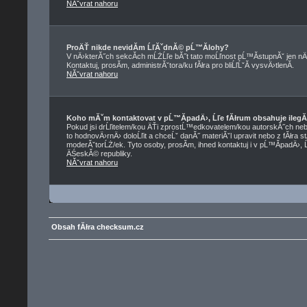
NĂˇvrat nahoru
ProÄŤ nikde nevidĂ­m ĹľĂˇdnĂ© pĹ™Ă­lohy?
V nÄ›kterĂ˝ch sekcĂ­ch mĹŻĹľe bĂ˝t tato moĹľnost pĹ™Ă­stupnĂˇ jen nÄ
Kontaktuj, prosĂ­m, administrĂˇtora/ku fĂłra pro bliĹľĹˇĂ­ vysvÄ›tlenĂ­.
NĂˇvrat nahoru
Koho mĂˇm kontaktovat v pĹ™Ă­padÄ›, Ĺľe fĂłrum obsahuje ilegĂ
Pokud jsi drĹľitelem/kou ÄŤi zprostĹ™edkovatelem/kou autorskĂ˝ch neb
to hodnovÄ›rnÄ› doloĹľit a chceĹˇ danĂ˝ materiĂˇl upravit nebo z fĂłra s
moderĂˇtorĹŻ/ek. Tyto osoby, prosĂ­m, ihned kontaktuj i v pĹ™Ă­padÄ›, 
ÄŚeskĂ© republiky.
NĂˇvrat nahoru
Obsah fĂłra checksum.cz