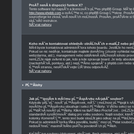
ProÄŤ nenĂ­ k dispozici funkce X?
Tento software byl napsĂˇn a licencovĂˇn pĹ™es phpBB Group. MĂˇte-li 
http://www.phpbb.com
a ovÄ›Ĺ™te si, co phpBB Group Ĺ™ekne. ProsĂ­m,
sourceforge ke zkouĹˇenĂ­ novĂ˝ch moĹľnostĂ­. ProsĂ­m, proÄŤtÄ›te si
sluĹˇnĂ© instrukce.
NĂˇvrat nahoru
Koho mĂˇm kontaktovat ohlednÄ› obtĂ­ĹľnĂ˝ch e-mailĹŻ nebo prĂˇ
MÄ›li byste kontaktovat administrĂˇtora tohoto boardu. JestliĹľe ho nem
Pokud se nic nedÄ›je, kontaktujte majitele domĂ©ny (zkuste vyhledat na 
webzdarma, atd.), management nebo oddÄ›lenĂ­ stĂ­ĹľnostĂ­ tohoto pr
nemĹŻĹľe nijak ovlivnit to jak, kdo a kde spravuje board. Je tedy abso
(nactiutrhĂˇnĂ­, pomluvy, atd.) nepĹ™Ă­mo spojenĂ˝ s phpbb.com nebo 
tĹ™etĂ­ stranou, neoÄŤekĂˇvejte ĹľĂˇdnou odpovÄ›ÄŹ.
NĂˇvrat nahoru
PĹ™Ă­lohy
Jak pĹ™ipojĂ­m k mĂ©mu pĹ™Ă­spÄ›vku nÄ›jakĂ˝ soubor?
Kdykoliv pĂ­ĹˇeĹˇ novĂ˝ pĹ™Ă­spÄ›vek, mĂˇĹˇ i moĹľnost pĹ™ipojit k n
novĂ©ho pĹ™Ă­spÄ›vku obsahuje i sekci
PĹ™Ă­lohy
. V tĂ©to sekci se 
pĹ™idĂˇnĂ­ novĂ© pĹ™Ă­lohy. Klikni na tlaÄŤĂ­tko
ProchĂˇzet...
(mĹŻĹľe 
standardnĂ­ systĂ©movĂ˝ dialog pro volbu souboru. Najdi soubor, kterĂ
kolonky
KomentĂˇĹ™
, tento text bude slouĹľit jako odkaz na pĹ™ilo
Pokud to administrĂˇtor/ka fĂłra povolil/a, budeĹˇ moci pĹ™idat soubor
nedosĂˇhneĹˇ maximĂˇlnĂ­ho poÄŤtu povolenĂ˝ch pĹ™Ă­loh.
KaĹľdĂ˝ typ souboru (dokument, obrĂˇzek, flash animace, atp) mĂˇ adm