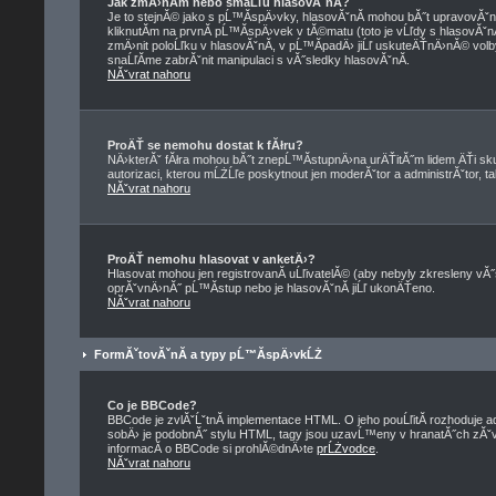
Jak zmÄ›nĂ­m nebo smaĹľu hlasovĂˇnĂ­?
Je to stejnĂ© jako s pĹ™Ă­spÄ›vky, hlasovĂˇnĂ­ mohou bĂ˝t upravovĂˇ
kliknutĂ­m na prvnĂ­ pĹ™Ă­spÄ›vek v tĂ©matu (toto je vĹľdy s hlasovĂˇ
zmÄ›nit poloĹľku v hlasovĂˇnĂ­, v pĹ™Ă­padÄ› jiĹľ uskuteÄŤnÄ›nĂ© volb
snaĹľĂ­me zabrĂˇnit manipulaci s vĂ˝sledky hlasovĂˇnĂ­.
NĂˇvrat nahoru
ProÄŤ se nemohu dostat k fĂłru?
NÄ›kterĂˇ fĂłra mohou bĂ˝t znepĹ™Ă­stupnÄ›na urÄŤitĂ˝m lidem ÄŤi skup
autorizaci, kterou mĹŻĹľe poskytnout jen moderĂˇtor a administrĂˇtor, tak
NĂˇvrat nahoru
ProÄŤ nemohu hlasovat v anketÄ›?
Hlasovat mohou jen registrovanĂ­ uĹľivatelĂ© (aby nebyly zkresleny vĂ˝
oprĂˇvnÄ›nĂ˝ pĹ™Ă­stup nebo je hlasovĂˇnĂ­ jiĹľ ukonÄŤeno.
NĂˇvrat nahoru
FormĂˇtovĂˇnĂ­ a typy pĹ™Ă­spÄ›vkĹŻ
Co je BBCode?
BBCode je zvlĂˇĹˇtnĂ­ implementace HTML. O jeho pouĹľitĂ­ rozhoduje a
sobÄ› je podobnĂ˝ stylu HTML, tagy jsou uzavĹ™eny v hranatĂ˝ch zĂˇvorkĂ
informacĂ­ o BBCode si prohlĂ©dnÄ›te
prĹŻvodce
.
NĂˇvrat nahoru