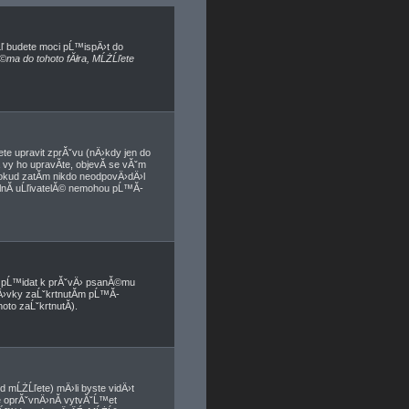
Ĺľ budete moci pĹ™ispÄ›t do
©ma do tohoto fĂłra, MĹŻĹľete
te upravit zprĂˇvu (nÄ›kdy jen do
vy ho upravĂ­te, objevĂ­ se vĂˇm
pokud zatĂ­m nikdo neodpovÄ›dÄ›l
ĂˇlnĂ­ uĹľivatelĂ© nemohou pĹ™Ă­
e pĹ™idat k prĂˇvÄ› psanĂ©mu
pÄ›vky zaĹˇkrtnutĂ­m pĹ™Ă­
to zaĹˇkrtnutĂ­).
 mĹŻĹľete) mÄ›li byste vidÄ›t
 oprĂˇvnÄ›nĂ­ vytvĂˇĹ™et