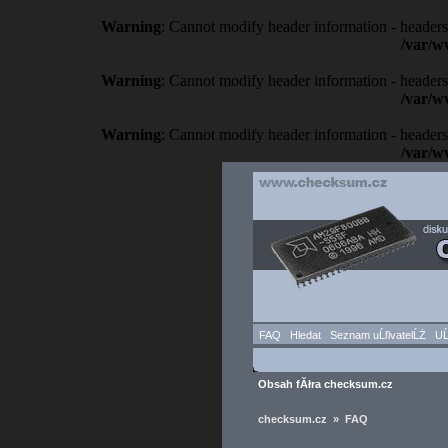
Warning
: Cannot modify header information - headers
/var/w
Warning
: Cannot modify header information - headers
/var/w
Warning
: Cannot modify header information - headers
/var/w
FAQ
Hledat
Seznam uĹľivatelĹŻ
UĹ
Obsah fĂłra checksum.cz
checksum.cz » FAQ