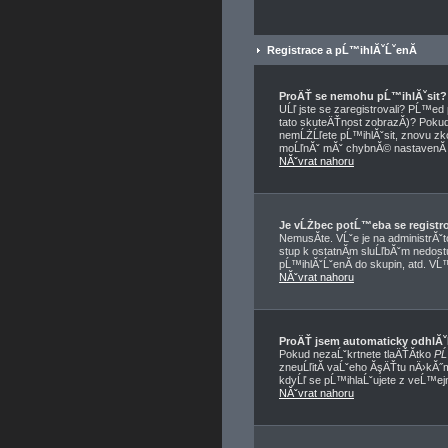
Registrace a pĹ™ihlĂˇĹˇenĂ­
ProÄŤ se nemohu pĹ™ihlĂˇsit?
UĹľ jste se zaregistrovali? PĹ™e
tato skuteÄŤnost zobrazĂ­)? Pokud a
nemĹŻĹľete pĹ™ihlĂˇsit, znovu zko
moĹľnĂˇ mĂˇ chybnĂ© nastavenĂ­ f
NĂˇvrat nahoru
Je vĹŻbec potĹ™eba se registr
NemusĂ­te. VĹˇe je na administrĂˇ
stup k ostatnĂ­m sluĹľbĂˇm nedos
pĹ™ihlĂˇĹˇenĂ­ do skupin, atd. VĹ™
NĂˇvrat nahoru
ProÄŤ jsem automaticky odhlĂ
Pokud nezaĹˇkrtnete tlaÄŤĂ­tko
PĹ
zneuĹľitĂ­ vaĹˇeho ĂşÄŤtu nÄ›kĂ˝m
kdyĹľ se pĹ™ihlaĹˇujete z veĹ™ej
NĂˇvrat nahoru