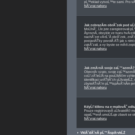
pĹ™eklad vytvoĹ™te sami. Pro vĂ­c
NĂˇvrat nahoru
Jak zobrazĂ­m obrĂˇzek pod u
MoĹľnĂˇ, Ĺľe jste zaregistrovali 
ĂşrovnĂ­, obvykle ve tvaru hvÄ›zdi
nachĂˇzet vÄ›tĹˇĂ­ obrĂˇzek, znĂˇm
postaviÄŤky povolĂ­ ÄŤi jak s nimi
zakĂˇzali, a vy byste se mÄ›li zep
NĂˇvrat nahoru
Jak zmÄ›nĂ­ svoje zaĹ™azenĂ­?
ObecnÄ› vzato, svoje zaĹ™azenĂ­ 
coĹľ zĂˇleĹľĂ­ na pouĹľitĂ©m vzhl
identifikaci urÄŤitĂ˝ch uĹľivatelĹ
zbyteÄŤnĂ˝m pĹ™ispĂ­vĂˇnĂ­m jen,
NĂˇvrat nahoru
KdyĹľ kliknu na e-mailovĂ˝ odka
Pouze registrovanĂ­ uĹľivatelĂ© m
opatĹ™enĂ­ umoĹľĹuje zbavit se o
NĂˇvrat nahoru
VklĂˇdĂˇnĂ­ pĹ™Ă­spÄ›vkĹŻ