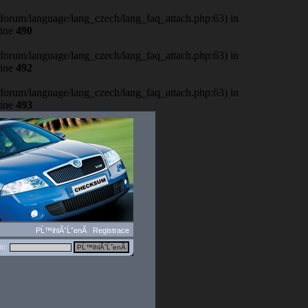
b/forum/language/lang_czech/lang_faq_attach.php:63) in
line
490
b/forum/language/lang_czech/lang_faq_attach.php:63) in
line
492
b/forum/language/lang_czech/lang_faq_attach.php:63) in
line
493
PĹ™ihlĂˇĹˇenĂ­
Registrace
lo: