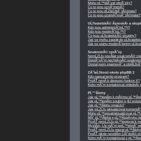
Mohu pĹ™idĂˇvat obrĂˇzky?
Co to jsou oznĂˇmenĂ­?
Co to jsou dĹŻleĹľitĂˇ tĂ©mata?
Co to jsou uzamÄŤenĂˇ tĂ©mata?
UĹľivatelskĂ© ĂşrovnÄ› a skup
Kdo jsou administrĂˇtoĹ™i?
Kdo jsou moderĂˇtoĹ™i?
Co jsou uĹľivatelskĂ© skupiny?
Jak se mohu zapojit do uĹľivatels
Jak se stanu moderĂˇtorem uĹľiva
SoukromĂ© zprĂˇvy
NemĹŻĹľu posĂ­lat soukromĂ© zpr
DostĂˇvĂˇm nechtÄ›nĂ© soukrom
Dostal jsem spamovĂ˝ a obtĂ­ĹľnĂ˝ 
ZĂˇleĹľitosti okolo phpBB 2
Kdo napsal tento program?
ProÄŤ nenĂ­ k dispozici funkce X?
Koho mĂˇm kontaktovat ohlednÄ› ob
PĹ™Ă­lohy
Jak pĹ™ipojĂ­m k mĂ©mu pĹ™Ă­sp
Jak pĹ™ipojĂ­m soubor k jiĹľ exis
Jak pĹ™Ă­lohu smaĹľu?
Jak mĹŻĹľu aktualizovat komentĂ
Mohu pĹ™epsat/aktualizovat pĹ™Ă
MĂˇ pĹ™Ă­loha v pĹ™Ă­spÄ›vku ne
ProÄŤ nemĹŻĹľu pĹ™ipojovat k 
MyslĂ­m, Ĺľe mĂˇm potĹ™ebnĂˇ op
ProÄŤ nemĹŻĹľu mazat pĹ™Ă­loh
ProÄŤ nikde nevidĂ­m ĹľĂˇdnĂ© p
Koho mĂˇm kontaktovat v pĹ™Ă­padÄ