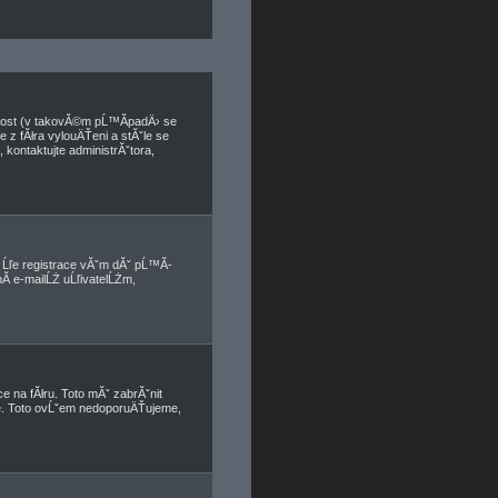
nnost (v takovĂ©m pĹ™Ă­padÄ› se
e z fĂłra vylouÄŤeni a stĂˇle se
kontaktujte administrĂˇtora,
, Ĺľe registrace vĂˇm dĂˇ pĹ™Ă­
­ e-mailĹŻ uĹľivatelĹŻm,
e na fĂłru. Toto mĂˇ zabrĂˇnit
ete. Toto ovĹˇem nedoporuÄŤujeme,