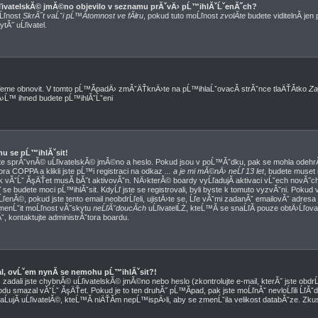
ĹľivatelskĂ© jmĂ©no objevilo v seznamu prĂˇvÄ› pĹ™ihlĂˇĹˇenĂ˝ch?
oĹľnost
SkrĂ˝t vaĹˇi pĹ™Ă­tomnost ve fĂłru
, pokud tuto moĹľnost
zvolĂ­te
budete viditelnĂ­ jen
tĂ˝ uĹľivatel.
eme obnovit. V tomto pĹ™Ă­padÄ› zmĂˇÄŤknÄ›te na pĹ™ihlaĹˇovacĂ­ strĂˇnce tlaÄŤĂ­tko
Za
mÄ›Ĺ™ ihned budete pĹ™ihlĂˇĹˇeni
hu se pĹ™ihlĂˇsit!
ˇte sprĂˇvnĂ© uĹľivatelskĂ© jmĂ©no a heslo. Pokud jsou v poĹ™Ăˇdku, pak se mohla odehrĂˇ
ra COPPA a klikli jste pĹ™i registraci na odkaz
... a je mi mĂ©nÄ› neĹľ 13 let
, budete muset
k vĂˇĹˇ ĂşÄŤet musĂ­ bĂ˝t aktivovĂˇn. NÄ›kterĂ© boardy vyĹľadujĂ­ aktivaci vĹˇech novĂ˝ch
se budete moci pĹ™ihlĂˇsit. KdyĹľ jste se registrovali, byli byste k tomuto vyzvĂˇni. Pokud 
ľenĂ©, pokud jste tento email neobdrĹľeli, ujistÄ›te se, Ĺľe vĂˇmi zadanĂˇ emailovĂˇ adres
zmenĹˇit moĹľnost vĂ˝skytu
neĹľĂˇdoucĂ­ch
uĹľivatelĹŻ, kteĹ™Ă­ se snaĹľĂ­ pouze obtÄ›Ĺľovat. 
nĂˇ, kontaktujte administrĂˇtora boardu.
val, ovĹˇem nynĂ­ se nemohu pĹ™ihlĂˇsit?!
adali jste chybnĂ© uĹľivatelskĂ© jmĂ©no nebo heslo (zkontrolujte e-mail, kterĂ˝ jste obdrĹľ
du smazal vĂˇĹˇ ĂşÄŤet. Pokud je to ten druhĂ˝ pĹ™Ă­pad, pak jste moĹľnĂˇ nevloĹľili ĹľĂˇ
aĹujĂ­ uĹľivatelĂ©, kteĹ™Ă­ niÄŤĂ­m nepĹ™ispÄ›li, aby se zmenĹˇila velikost databĂˇze. Zku