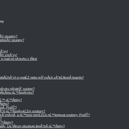
iny
kĂ© skupiny?
telskĂ© skupiny?
Ăˇvy!
Ă© zprĂˇvy!
e-mail od nÄ›koho z fĂłra!
tĂ­ĹľnĂ˝ch e-mailĹŻ nebo prĂˇvnĂ­ch zĂˇleĹľitostĂ­ boardu?
Ä›vku nÄ›jakĂ˝ soubor?
tujĂ­cĂ­mu pĹ™Ă­spÄ›vku?
ˇĹ™ pĹ™Ă­lohy?
­lohu?
nĂ­. ProÄŤ?
mĂ˝m pĹ™Ă­spÄ›vkĹŻm soubory?
rĂˇvnÄ›nĂ­, a pĹ™esto nemĹŻĹľu pĹ™ipojovat soubory. ProÄŤ?
y?
Ĺ™Ă­lohy?
›, Ĺľe fĂłrum obsahuje ilegĂˇlnĂ­ pĹ™Ă­lohy?