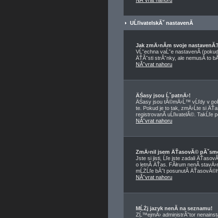
NĂˇvrat nahoru
UĹľivatelskĂˇ nastavenĂ­
Jak zmÄ›nĂ­m svoje nastavenĂ­
VĹˇechna vaĹˇe nastavenĂ­ (pokud 
ÄŤĂˇsti strĂˇnky, ale nemusĂ­ to b
NĂˇvrat nahoru
ÄŚasy jsou ĹˇpatnÄ›!
ÄŚasy jsou tĂ©mÄ›Ĺ™ vĹľdy v poĹ
te. Pokud je to tak, zmÄ›Ĺte si
registrovanĂ­ uĹľivatelĂ©. TakĹľe p
NĂˇvrat nahoru
ZmÄ›nil jsem ÄŤasovĂ© pĂˇsmo, 
Jste si jisti, Ĺľe jste zadali ÄŤa
o letnĂ­ ÄŤas. FĂłrum nenĂ­ stavÄ›
mĹŻĹľe bĂ˝t posunutĂ­ ÄŤasovĂ©ho
NĂˇvrat nahoru
MĹŻj jazyk nenĂ­ na seznamu!
ZĹ™ejmÄ› administrĂˇtor nenainstal