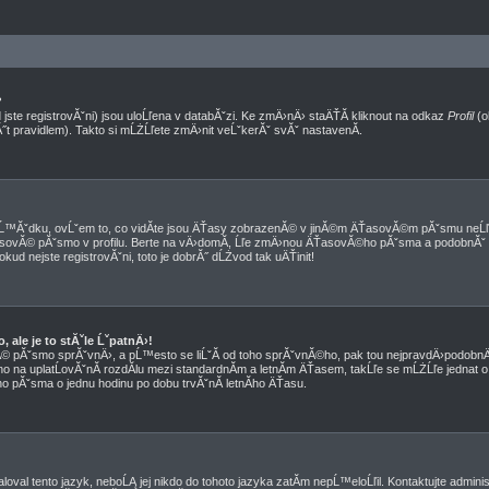
?
jste registrovĂˇni) jsou uloĹľena v databĂˇzi. Ke zmÄ›nÄ› staÄŤĂ­ kliknout na odkaz
Profil
(o
Ă˝t pravidlem). Takto si mĹŻĹľete zmÄ›nit veĹˇkerĂˇ svĂˇ nastavenĂ­.
™Ăˇdku, ovĹˇem to, co vidĂ­te jsou ÄŤasy zobrazenĂ© v jinĂ©m ÄŤasovĂ©m pĂˇsmu neĹľ
 ÄŤasovĂ© pĂˇsmo v profilu. Berte na vÄ›domĂ­, Ĺľe zmÄ›nou ÄŤasovĂ©ho pĂˇsma a podobnĂˇ
okud nejste registrovĂˇni, toto je dobrĂ˝ dĹŻvod tak uÄŤinit!
ale je to stĂˇle ĹˇpatnÄ›!
sovĂ© pĂˇsmo sprĂˇvnÄ›, a pĹ™esto se liĹˇĂ­ od toho sprĂˇvnĂ©ho, pak tou nejpravdÄ›podobnÄ›
no na uplatĹovĂˇnĂ­ rozdĂ­lu mezi standardnĂ­m a letnĂ­m ÄŤasem, takĹľe se mĹŻĹľe jednat o 
 pĂˇsma o jednu hodinu po dobu trvĂˇnĂ­ letnĂ­ho ÄŤasu.
oval tento jazyk, neboĹĄ jej nikdo do tohoto jazyka zatĂ­m nepĹ™eloĹľil. Kontaktujte admini