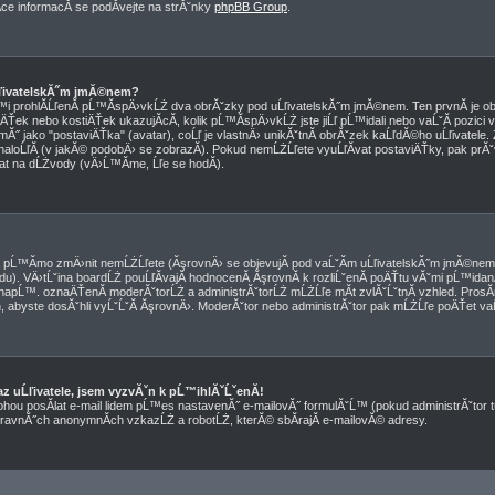
e informacĂ­ se podĂ­vejte na strĂˇnky
phpBB Group
.
ĹľivatelskĂ˝m jmĂ©nem?
pĹ™i prohlĂ­ĹľenĂ­ pĹ™Ă­spÄ›vkĹŻ dva obrĂˇzky pod uĹľivatelskĂ˝m jmĂ©nem. Ten prvnĂ­ je o
ÄŤek nebo kostiÄŤek ukazujĂ­cĂ­, kolik pĹ™Ă­spÄ›vkĹŻ jste jiĹľ pĹ™idali nebo vaĹˇĂ­ pozici 
Ă˝ jako "postaviÄŤka" (avatar), coĹľ je vlastnÄ› unikĂˇtnĂ­ obrĂˇzek kaĹľdĂ©ho uĹľivatele. Z
 naloĹľĂ­ (v jakĂ© podobÄ› se zobrazĂ­). Pokud nemĹŻĹľete vyuĹľĂ­vat postaviÄŤky, pak prĂˇ
tat na dĹŻvody (vÄ›Ĺ™Ă­me, Ĺľe se hodĂ­).
pĹ™Ă­mo zmÄ›nit nemĹŻĹľete (ĂşrovnÄ› se objevujĂ­ pod vaĹˇĂ­m uĹľivatelskĂ˝m jmĂ©nem 
edu). VÄ›tĹˇina boardĹŻ pouĹľĂ­vajĂ­ hodnocenĂ­ ĂşrovnĂ­ k rozliĹˇenĂ­ poÄŤtu vĂˇmi pĹ™id
Ż, napĹ™. oznaÄŤenĂ­ moderĂˇtorĹŻ a administrĂˇtorĹŻ mĹŻĹľe mĂ­t zvlĂˇĹˇtnĂ­ vzhled. ProsĂ
 abyste dosĂˇhli vyĹˇĹˇĂ­ ĂşrovnÄ›. ModerĂˇtor nebo administrĂˇtor pak mĹŻĹľe poÄŤet vaĹ
z uĹľivatele, jsem vyzvĂˇn k pĹ™ihlĂˇĹˇenĂ­!
ohou posĂ­lat e-mail lidem pĹ™es nastavenĂ˝ e-mailovĂ˝ formulĂˇĹ™ (pokud administrĂˇtor tu
travnĂ˝ch anonymnĂ­ch vzkazĹŻ a robotĹŻ, kterĂ© sbĂ­rajĂ­ e-mailovĂ© adresy.