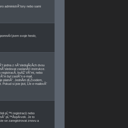
 pro administrĂˇtory nebo sami
pomnÄ›l jsem svoje heslo
,
t jedna z nĂˇsledujĂ­cĂ­ch dvou
 nĂˇsledovat zaslanĂ© instrukce.
 registracĂ­, buÄŹ VĂˇmi, nebo
vĂˇm byl zaslĂˇn e-mail,
a je platnĂˇ. JednĂ­m dĹŻvodem,
Pokud si jste jisti, Ĺľe e-mailovĂˇ
eli pĹ™i registraci) nebo
dnĂ˝ pĹ™Ă­spÄ›vek. Je to
ste se zaregistrovat znovu a