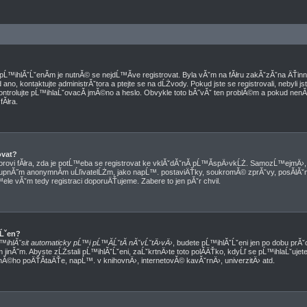
d pĹ™ihlĂˇĹˇenĂ­m je nutnĂ© se nejdĹ™Ă­ve registrovat. Byla vĂˇm na fĂłru zakĂˇzĂˇna ÄŤi
no, kontaktujte administrĂˇtora a ptejte se na dĹŻvody. Pokud jste se registrovali, nebyli jst
ntrolujte pĹ™ihlaĹˇovacĂ­ jmĂ©no a heslo. Obvykle toto bĂ˝vĂˇ ten problĂ©m a pokud nenĂ­, 
Ăłra.
ovat?
torovi fĂłra, zda je potĹ™eba se registrovat ke vklĂˇdĂˇnĂ­ pĹ™Ă­spÄ›vkĹŻ. SamozĹ™ejmÄ›
tupnĂ˝m anonymnĂ­m uĹľivatelĹŻm, jako napĹ™. postaviÄŤky, soukromĂ© zprĂˇvy, posĂ­lĂˇnĂ
ele vĂˇm tedy registraci doporuÄŤujeme. Zabere to jen pĂˇr chvil.
ˇĹˇen?
™ihlĂˇsit automaticky pĹ™i pĹ™Ă­ĹˇtĂ­ nĂˇvĹˇtÄ›vÄ›
, budete pĹ™ihlĂˇĹˇeni jen po dobu prĂˇc
 jinĂ˝m. Abyste zĹŻstali pĹ™ihlĂˇĹˇeni, zaĹˇkrtnÄ›te toto polĂ­ÄŤko, kdyĹľ se pĹ™ihlaĹˇuj
nĂ©ho poÄŤĂ­taÄŤe, napĹ™. v knihovnÄ›, internetovĂ© kavĂˇrnÄ›, univerzitÄ› atd.