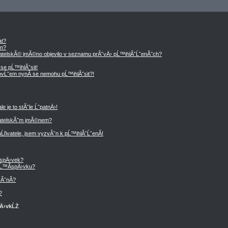
at?
en?
vatelskĂ© jmĂ©no objevilo v seznamu prĂˇvÄ› pĹ™ihlĂˇĹˇenĂ˝ch?
se pĹ™ihlĂˇsit!
, ovĹˇem nynĂ­ se nemohu pĹ™ihlĂˇsit?!
 je to stĂˇle ĹˇpatnÄ›!
vatelskĂ˝m jmĂ©nem?
Ĺľivatele, jsem vyzvĂˇn k pĹ™ihlĂˇĹˇenĂ­!
­spÄ›vek?
Ĺ™Ă­spÄ›vku?
ĂˇnĂ­?
?
pÄ›vkĹŻ