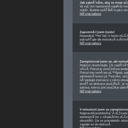
Jak zabrĂˇnĂ­m, aby se moje u
Ve vaĹˇem nastavenĂ­ najdÄ›te m
sobÄ›. Budete poÄŤĂ­tĂˇni jako skry
NĂˇvrat nahoru
ZapomnÄ›l jsem heslo!
NepanikaĹ™te! VaĹˇe heslo mĹŻĹľ
pokraÄŤujte dle instrukcĂ­ a tĂ©
NĂˇvrat nahoru
Zaregistroval jsem se, ale nemo
Nejprve zkontrolujte, Ĺľe zadĂˇvĂ
vÄ›cĂ­. Pokud je umoĹľnÄ›na podpo
Pokud toto nenĂ­ ten pĹ™Ă­pad, pa
administrĂˇtorem pĹ™ed tĂ­m, neĹľ 
nĂˇsledujte instrukce v nÄ›m obsaĹ
proÄŤ se aktivace pouĹľĂ­vĂˇ, je 
adresa, kterou jste pouĹľili je plat
NĂˇvrat nahoru
V minulosti jsem se zaregistro
NejpravdÄ›podobnÄ›jĹˇĂ­ dĹŻvody: z
administrĂˇtor z nÄ›jakĂ©ho dĹŻvo
obvyklĂ©, Ĺľe se pravidelnÄ› odstr
zapojte se do diskuzĂ­.