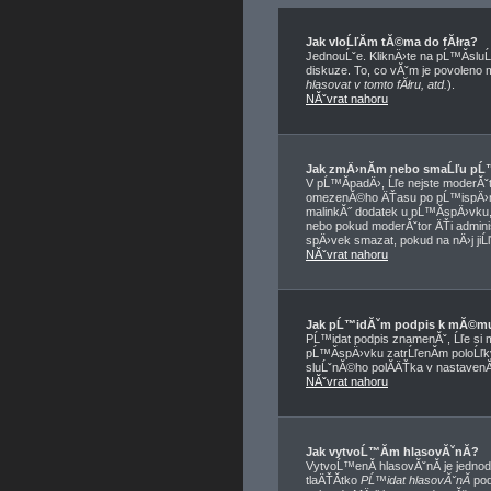
Jak vloĹľĂ­m tĂ©ma do fĂłra?
JednouĹˇe. KliknÄ›te na pĹ™Ă­sluĹ
diskuze. To, co vĂˇm je povoleno
hlasovat v tomto fĂłru, atd.
).
NĂˇvrat nahoru
Jak zmÄ›nĂ­m nebo smaĹľu pĹ
V pĹ™Ă­padÄ›, Ĺľe nejste moderĂˇt
omezenĂ©ho ÄŤasu po pĹ™ispÄ›nĂ­
malinkĂ˝ dodatek u pĹ™Ă­spÄ›vku, 
nebo pokud moderĂˇtor ÄŤi adminis
spÄ›vek smazat, pokud na nÄ›j jiĹ
NĂˇvrat nahoru
Jak pĹ™idĂˇm podpis k mĂ©m
PĹ™idat podpis znamenĂˇ, Ĺľe si 
pĹ™Ă­spÄ›vku zatrĹľenĂ­m poloĹľ
sluĹˇnĂ©ho polĂ­ÄŤka v nastavenĂ
NĂˇvrat nahoru
Jak vytvoĹ™Ă­m hlasovĂˇnĂ­?
VytvoĹ™enĂ­ hlasovĂˇnĂ­ je jedno
tlaÄŤĂ­tko
PĹ™idat hlasovĂˇnĂ­
pod