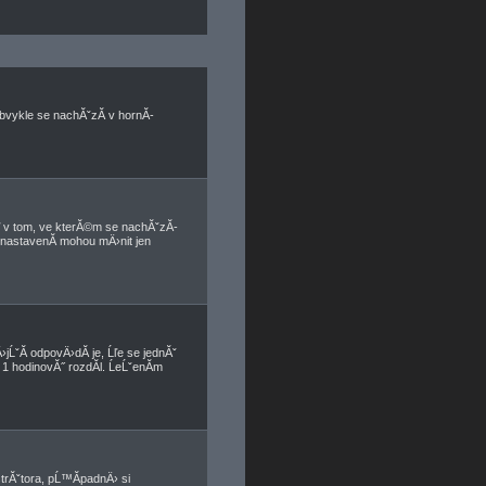
bvykle se nachĂˇzĂ­ v hornĂ­
 v tom, ve kterĂ©m se nachĂˇzĂ­
 nastavenĂ­ mohou mÄ›nit jen
jĹˇĂ­ odpovÄ›dĂ­ je, Ĺľe se jednĂˇ
1 hodinovĂ˝ rozdĂ­l. ĹeĹˇenĂ­m
strĂˇtora, pĹ™Ă­padnÄ› si