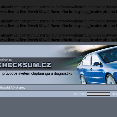
 already sent by (output started at /var/www/clients/client0/web18/we
ww/clients/client0/web18/web/forum/includes/page_header.php
on 
 already sent by (output started at /var/www/clients/client0/web18/we
ww/clients/client0/web18/web/forum/includes/page_header.php
on 
 already sent by (output started at /var/www/clients/client0/web18/we
ww/clients/client0/web18/web/forum/includes/page_header.php
on 
ľivatelskĂ© skupiny
UĹľivatel:
Hes