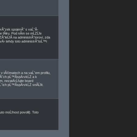
brĂˇzek spojenĂ˝ s vaĹˇĂ­
ve fĂłru. Pod nĂ­m se mĹŻĹľe
ĂˇleĹľĂ­ na administrĂˇtorovi, zda
vÄ› tehdy toto administrĂˇtoĹ™i
v tĂ©matech a na vaĹˇem profilu,
anĂ˝ch pĹ™Ă­spÄ›vkĹŻ a k
­m, nezatÄ›Ĺľujte board
ˇich pĹ™Ă­spÄ›vkĹŻ snĂ­Ĺľit.
to moĹľnost povolil). Toto