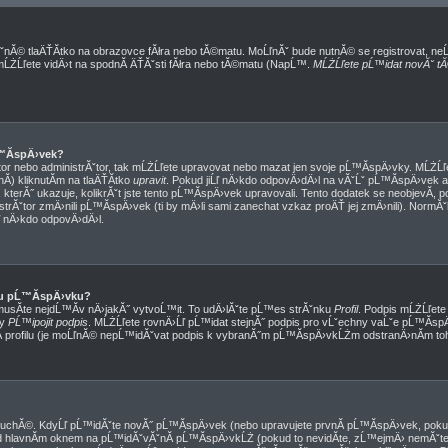
ˇnĂ© tlaÄŤĂ­tko na obrazovce fĂłra nebo tĂ©matu. MoĹľnĂˇ bude nutnĂ© se registrovat, ne
 mĹŻĹľete vidÄ›t na spodnĂ­ ÄŤĂˇsti fĂłra nebo tĂ©matu (NapĹ™.
MĹŻĹľete pĹ™idat novĂˇ tĂ
™Ă­spÄ›vek?
or nebo administrĂˇtor, tak mĹŻĹľete upravovat nebo mazat jen svoje pĹ™Ă­spÄ›vky. MĹŻĹľe
) kliknutĂ­m na tlaÄŤĂ­tko
upravit
. Pokud jiĹľ nÄ›kdo odpovÄ›dÄ›l na vĂˇĹˇ pĹ™Ă­spÄ›vek a 
kterĂ˝ ukazuje, kolikrĂˇt jste tento pĹ™Ă­spÄ›vek upravovali. Tento dodatek se neobjevĂ­, 
trĂˇtor zmÄ›nili pĹ™Ă­spÄ›vek (ti by mÄ›li sami zanechat vzkaz proÄŤ jej zmÄ›nili). Norm
ľ nÄ›kdo odpovÄ›dÄ›l.
u pĹ™Ă­spÄ›vku?
musĂ­te nejdĹ™Ă­v nÄ›jakĂ˝ vytvoĹ™it. To udÄ›lĂˇte pĹ™es strĂˇnku
Profil
. Podpis mĹŻĹľet
ky
PĹ™ipojit podpis
. MĹŻĹľete rovnÄ›Ĺľ pĹ™idat stejnĂ˝ podpis pro vĹˇechny vaĹˇe pĹ™Ă­s
­ profilu (je moĹľnĂ© nepĹ™idĂˇvat podpis k vybranĂ˝m pĹ™Ă­spÄ›vkĹŻm odstranÄ›nĂ­m toho
duchĂ©. KdyĹľ pĹ™idĂˇte novĂ˝ pĹ™Ă­spÄ›vek (nebo upravujete prvnĂ­ pĹ™Ă­spÄ›vek, pokud
 hlavnĂ­m oknem na pĹ™idĂˇvĂˇnĂ­ pĹ™Ă­spÄ›vkĹŻ (pokud to nevidĂ­te, zĹ™ejmÄ› nemĂˇte