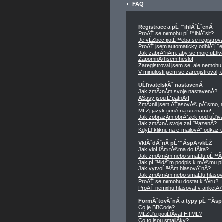
FAQ
Registrace a pĹ™ihlĂˇĹˇenĂ­
ProÄŤ se nemohu pĹ™ihlĂˇsit?
Je vĹŻbec potĹ™eba se registrov
ProÄŤ jsem automaticky odhlĂˇĹˇ
Jak zabrĂˇnĂ­m, aby se moje uĹľi
ZapomnÄ›l jsem heslo!
Zaregistroval jsem se, ale nemohu 
V minulosti jsem se zaregistroval
UĹľivatelskĂˇ nastavenĂ­
Jak zmÄ›nĂ­m svoje nastavenĂ­?
ÄŚasy jsou ĹˇpatnÄ›!
ZmÄ›nil jsem ÄŤasovĂ© pĂˇsmo, ale
MĹŻj jazyk nenĂ­ na seznamu!
Jak zobrazĂ­m obrĂˇzek pod uĹľi
Jak zmÄ›nĂ­ svoje zaĹ™azenĂ­?
KdyĹľ kliknu na e-mailovĂ˝ odkaz u
VklĂˇdĂˇnĂ­ pĹ™Ă­spÄ›vkĹŻ
Jak vloĹľĂ­m tĂ©ma do fĂłra?
Jak zmÄ›nĂ­m nebo smaĹľu pĹ™Ă
Jak pĹ™idĂˇm podpis k mĂ©mu p
Jak vytvoĹ™Ă­m hlasovĂˇnĂ­?
Jak zmÄ›nĂ­m nebo smaĹľu hlasov
ProÄŤ se nemohu dostat k fĂłru?
ProÄŤ nemohu hlasovat v anketÄ›
FormĂˇtovĂˇnĂ­ a typy pĹ™Ă­s
Co je BBCode?
MĹŻĹľu pouĹľĂ­vat HTML?
Co to jsou smajlĂ­ky?