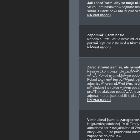
Jak zabrĂˇnĂ­m, aby se moje u
Ve vaĹˇem nastavenĂ­ najdÄ›te m
sobÄ›. Budete poÄŤĂ­tĂˇni jako skry
NĂˇvrat nahoru
ZapomnÄ›l jsem heslo!
NepanikaĹ™te! VaĹˇe heslo mĹŻĹľ
pokraÄŤujte dle instrukcĂ­ a tĂ©
NĂˇvrat nahoru
Zaregistroval jsem se, ale nemo
Nejprve zkontrolujte, Ĺľe zadĂˇvĂ
vÄ›cĂ­. Pokud je umoĹľnÄ›na podpo
Pokud toto nenĂ­ ten pĹ™Ă­pad, pa
administrĂˇtorem pĹ™ed tĂ­m, neĹľ 
nĂˇsledujte instrukce v nÄ›m obsaĹ
proÄŤ se aktivace pouĹľĂ­vĂˇ, je 
adresa, kterou jste pouĹľili je plat
NĂˇvrat nahoru
V minulosti jsem se zaregistro
NejpravdÄ›podobnÄ›jĹˇĂ­ dĹŻvody: z
administrĂˇtor z nÄ›jakĂ©ho dĹŻvo
obvyklĂ©, Ĺľe se pravidelnÄ› odstr
zapojte se do diskuzĂ­.