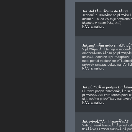
Jak vloĹľĂ­m tĂ©ma do fĂłra?
JednouĹˇe. KliknÄ›te na pĹ™Ă­sluĹ
diskuze. To, co vĂˇm je povoleno
hlasovat v tomto fĂłru, atd.
).
NĂˇvrat nahoru
Jak zmÄ›nĂ­m nebo smaĹľu pĹ
V pĹ™Ă­padÄ›, Ĺľe nejste moderĂˇt
omezenĂ©ho ÄŤasu po pĹ™ispÄ›nĂ­
malinkĂ˝ dodatek u pĹ™Ă­spÄ›vku, 
nebo pokud moderĂˇtor ÄŤi adminis
spÄ›vek smazat, pokud na nÄ›j jiĹ
NĂˇvrat nahoru
Jak pĹ™idĂˇm podpis k mĂ©m
PĹ™idat podpis znamenĂˇ, Ĺľe si 
pĹ™Ă­spÄ›vku zatrĹľenĂ­m poloĹľ
sluĹˇnĂ©ho polĂ­ÄŤka v nastavenĂ
NĂˇvrat nahoru
Jak vytvoĹ™Ă­m hlasovĂˇnĂ­?
VytvoĹ™enĂ­ hlasovĂˇnĂ­ je jedno
tlaÄŤĂ­tko
PĹ™idat hlasovĂˇnĂ­
pod