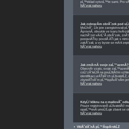
pĹ™eklad vytvoĹ™te sami. Pro vĂ­c
NĂˇvrat nahoru
Jak zobrazĂ­m obrĂˇzek pod u
MoĹľnĂˇ, Ĺľe jste zaregistrovali 
ĂşrovnĂ­, obvykle ve tvaru hvÄ›zdi
nachĂˇzet vÄ›tĹˇĂ­ obrĂˇzek, znĂˇm
postaviÄŤky povolĂ­ ÄŤi jak s nimi
zakĂˇzali, a vy byste se mÄ›li zep
NĂˇvrat nahoru
Jak zmÄ›nĂ­ svoje zaĹ™azenĂ­?
ObecnÄ› vzato, svoje zaĹ™azenĂ­ 
coĹľ zĂˇleĹľĂ­ na pouĹľitĂ©m vzhl
identifikaci urÄŤitĂ˝ch uĹľivatelĹ
zbyteÄŤnĂ˝m pĹ™ispĂ­vĂˇnĂ­m jen,
NĂˇvrat nahoru
KdyĹľ kliknu na e-mailovĂ˝ odka
Pouze registrovanĂ­ uĹľivatelĂ© m
opatĹ™enĂ­ umoĹľĹuje zbavit se o
NĂˇvrat nahoru
VklĂˇdĂˇnĂ­ pĹ™Ă­spÄ›vkĹŻ