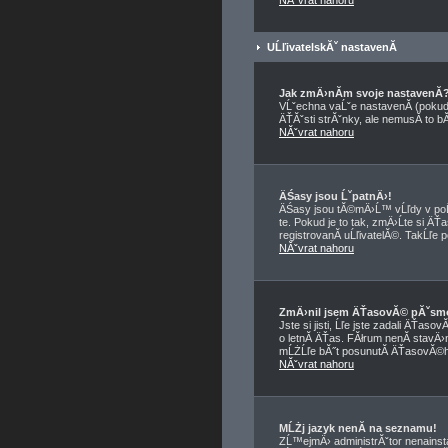
NĂˇvrat nahoru
UĹľivatelskĂˇ nastavenĂ­
Jak zmÄ›nĂ­m svoje nastavenĂ­
VĹˇechna vaĹˇe nastavenĂ­ (pokud 
ÄŤĂˇsti strĂˇnky, ale nemusĂ­ to b
NĂˇvrat nahoru
ÄŚasy jsou ĹˇpatnÄ›!
ÄŚasy jsou tĂ©mÄ›Ĺ™ vĹľdy v poĹ
te. Pokud je to tak, zmÄ›Ĺte si
registrovanĂ­ uĹľivatelĂ©. TakĹľe p
NĂˇvrat nahoru
ZmÄ›nil jsem ÄŤasovĂ© pĂˇsmo, 
Jste si jisti, Ĺľe jste zadali ÄŤa
o letnĂ­ ÄŤas. FĂłrum nenĂ­ stavÄ›
mĹŻĹľe bĂ˝t posunutĂ­ ÄŤasovĂ©ho
NĂˇvrat nahoru
MĹŻj jazyk nenĂ­ na seznamu!
ZĹ™ejmÄ› administrĂˇtor nenainstal