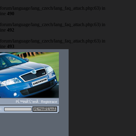
b/forum/language/lang_czech/lang_faq_attach.php:63) in
line
490
b/forum/language/lang_czech/lang_faq_attach.php:63) in
line
492
b/forum/language/lang_czech/lang_faq_attach.php:63) in
line
493
PĹ™ihlĂˇĹˇenĂ­
Registrace
lo: