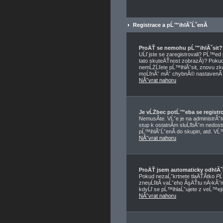
Registrace a pĹ™ihlĂˇĹˇenĂ­
ProÄŤ se nemohu pĹ™ihlĂˇsit?
UĹľ jste se zaregistrovali? PĹ™e
tato skuteÄŤnost zobrazĂ­)? Pokud a
nemĹŻĹľete pĹ™ihlĂˇsit, znovu zko
moĹľnĂˇ mĂˇ chybnĂ© nastavenĂ­ f
NĂˇvrat nahoru
Je vĹŻbec potĹ™eba se registr
NemusĂ­te. VĹˇe je na administrĂˇ
stup k ostatnĂ­m sluĹľbĂˇm nedos
pĹ™ihlĂˇĹˇenĂ­ do skupin, atd. VĹ™
NĂˇvrat nahoru
ProÄŤ jsem automaticky odhlĂ
Pokud nezaĹˇkrtnete tlaÄŤĂ­tko
PĹ
zneuĹľitĂ­ vaĹˇeho ĂşÄŤtu nÄ›kĂ˝m
kdyĹľ se pĹ™ihlaĹˇujete z veĹ™ej
NĂˇvrat nahoru