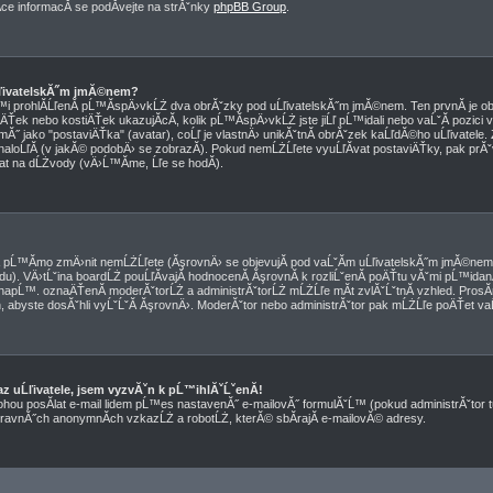
e informacĂ­ se podĂ­vejte na strĂˇnky
phpBB Group
.
ĹľivatelskĂ˝m jmĂ©nem?
pĹ™i prohlĂ­ĹľenĂ­ pĹ™Ă­spÄ›vkĹŻ dva obrĂˇzky pod uĹľivatelskĂ˝m jmĂ©nem. Ten prvnĂ­ je o
ÄŤek nebo kostiÄŤek ukazujĂ­cĂ­, kolik pĹ™Ă­spÄ›vkĹŻ jste jiĹľ pĹ™idali nebo vaĹˇĂ­ pozici 
Ă˝ jako "postaviÄŤka" (avatar), coĹľ je vlastnÄ› unikĂˇtnĂ­ obrĂˇzek kaĹľdĂ©ho uĹľivatele. Z
 naloĹľĂ­ (v jakĂ© podobÄ› se zobrazĂ­). Pokud nemĹŻĹľete vyuĹľĂ­vat postaviÄŤky, pak prĂˇ
tat na dĹŻvody (vÄ›Ĺ™Ă­me, Ĺľe se hodĂ­).
pĹ™Ă­mo zmÄ›nit nemĹŻĹľete (ĂşrovnÄ› se objevujĂ­ pod vaĹˇĂ­m uĹľivatelskĂ˝m jmĂ©nem 
edu). VÄ›tĹˇina boardĹŻ pouĹľĂ­vajĂ­ hodnocenĂ­ ĂşrovnĂ­ k rozliĹˇenĂ­ poÄŤtu vĂˇmi pĹ™id
Ż, napĹ™. oznaÄŤenĂ­ moderĂˇtorĹŻ a administrĂˇtorĹŻ mĹŻĹľe mĂ­t zvlĂˇĹˇtnĂ­ vzhled. ProsĂ
 abyste dosĂˇhli vyĹˇĹˇĂ­ ĂşrovnÄ›. ModerĂˇtor nebo administrĂˇtor pak mĹŻĹľe poÄŤet vaĹ
z uĹľivatele, jsem vyzvĂˇn k pĹ™ihlĂˇĹˇenĂ­!
ohou posĂ­lat e-mail lidem pĹ™es nastavenĂ˝ e-mailovĂ˝ formulĂˇĹ™ (pokud administrĂˇtor tu
travnĂ˝ch anonymnĂ­ch vzkazĹŻ a robotĹŻ, kterĂ© sbĂ­rajĂ­ e-mailovĂ© adresy.