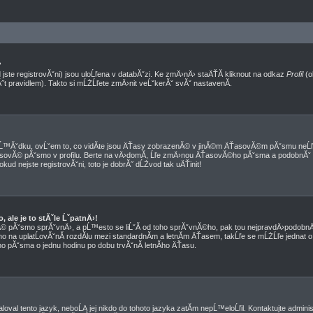
?
jste registrovĂˇni) jsou uloĹľena v databĂˇzi. Ke zmÄ›nÄ› staÄŤĂ­ kliknout na odkaz
Profil
(o
Ă˝t pravidlem). Takto si mĹŻĹľete zmÄ›nit veĹˇkerĂˇ svĂˇ nastavenĂ­.
™Ăˇdku, ovĹˇem to, co vidĂ­te jsou ÄŤasy zobrazenĂ© v jinĂ©m ÄŤasovĂ©m pĂˇsmu neĹľ
 ÄŤasovĂ© pĂˇsmo v profilu. Berte na vÄ›domĂ­, Ĺľe zmÄ›nou ÄŤasovĂ©ho pĂˇsma a podobnĂˇ
okud nejste registrovĂˇni, toto je dobrĂ˝ dĹŻvod tak uÄŤinit!
ale je to stĂˇle ĹˇpatnÄ›!
sovĂ© pĂˇsmo sprĂˇvnÄ›, a pĹ™esto se liĹˇĂ­ od toho sprĂˇvnĂ©ho, pak tou nejpravdÄ›podobnÄ›
no na uplatĹovĂˇnĂ­ rozdĂ­lu mezi standardnĂ­m a letnĂ­m ÄŤasem, takĹľe se mĹŻĹľe jednat o 
 pĂˇsma o jednu hodinu po dobu trvĂˇnĂ­ letnĂ­ho ÄŤasu.
oval tento jazyk, neboĹĄ jej nikdo do tohoto jazyka zatĂ­m nepĹ™eloĹľil. Kontaktujte admini