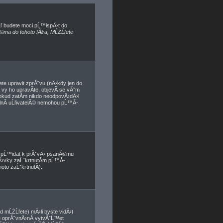
Ĺľ budete moci pĹ™ispÄ›t do
©ma do tohoto fĂłra, MĹŻĹľete
te upravit zprĂˇvu (nÄ›kdy jen do
vy ho upravĂ­te, objevĂ­ se vĂˇm
pokud zatĂ­m nikdo neodpovÄ›dÄ›l
ĂˇlnĂ­ uĹľivatelĂ© nemohou pĹ™Ă­
e pĹ™idat k prĂˇvÄ› psanĂ©mu
pÄ›vky zaĹˇkrtnutĂ­m pĹ™Ă­
to zaĹˇkrtnutĂ­).
 mĹŻĹľete) mÄ›li byste vidÄ›t
 oprĂˇvnÄ›nĂ­ vytvĂˇĹ™et