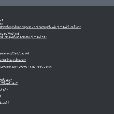
at?
en?
vatelskĂ© jmĂ©no objevilo v seznamu prĂˇvÄ› pĹ™ihlĂˇĹˇenĂ˝ch?
se pĹ™ihlĂˇsit!
, ovĹˇem nynĂ­ se nemohu pĹ™ihlĂˇsit?!
 je to stĂˇle ĹˇpatnÄ›!
vatelskĂ˝m jmĂ©nem?
Ĺľivatele, jsem vyzvĂˇn k pĹ™ihlĂˇĹˇenĂ­!
­spÄ›vek?
Ĺ™Ă­spÄ›vku?
ĂˇnĂ­?
?
pÄ›vkĹŻ