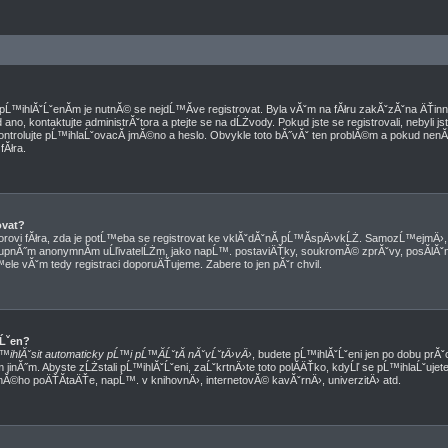
d pĹ™ihlĂˇĹˇenĂ­m je nutnĂ© se nejdĹ™Ă­ve registrovat. Byla vĂˇm na fĂłru zakĂˇzĂˇna ÄŤi
no, kontaktujte administrĂˇtora a ptejte se na dĹŻvody. Pokud jste se registrovali, nebyli jst
ntrolujte pĹ™ihlaĹˇovacĂ­ jmĂ©no a heslo. Obvykle toto bĂ˝vĂˇ ten problĂ©m a pokud nenĂ­, 
Ăłra.
ovat?
torovi fĂłra, zda je potĹ™eba se registrovat ke vklĂˇdĂˇnĂ­ pĹ™Ă­spÄ›vkĹŻ. SamozĹ™ejmÄ›
tupnĂ˝m anonymnĂ­m uĹľivatelĹŻm, jako napĹ™. postaviÄŤky, soukromĂ© zprĂˇvy, posĂ­lĂˇnĂ
ele vĂˇm tedy registraci doporuÄŤujeme. Zabere to jen pĂˇr chvil.
ˇĹˇen?
™ihlĂˇsit automaticky pĹ™i pĹ™Ă­ĹˇtĂ­ nĂˇvĹˇtÄ›vÄ›
, budete pĹ™ihlĂˇĹˇeni jen po dobu prĂˇc
 jinĂ˝m. Abyste zĹŻstali pĹ™ihlĂˇĹˇeni, zaĹˇkrtnÄ›te toto polĂ­ÄŤko, kdyĹľ se pĹ™ihlaĹˇuj
nĂ©ho poÄŤĂ­taÄŤe, napĹ™. v knihovnÄ›, internetovĂ© kavĂˇrnÄ›, univerzitÄ› atd.