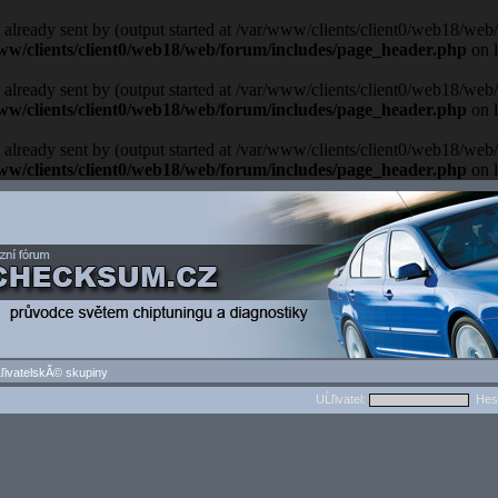
 already sent by (output started at /var/www/clients/client0/web18/we
ww/clients/client0/web18/web/forum/includes/page_header.php
on 
 already sent by (output started at /var/www/clients/client0/web18/we
ww/clients/client0/web18/web/forum/includes/page_header.php
on 
 already sent by (output started at /var/www/clients/client0/web18/we
ww/clients/client0/web18/web/forum/includes/page_header.php
on 
ľivatelskĂ© skupiny
UĹľivatel:
Hes