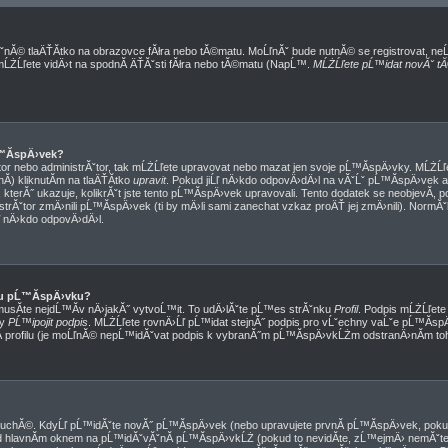
ˇnĂ© tlaÄŤĂ­tko na obrazovce fĂłra nebo tĂ©matu. MoĹľnĂˇ bude nutnĂ© se registrovat, ne
 mĹŻĹľete vidÄ›t na spodnĂ­ ÄŤĂˇsti fĂłra nebo tĂ©matu (NapĹ™.
MĹŻĹľete pĹ™idat novĂˇ tĂ
™Ă­spÄ›vek?
or nebo administrĂˇtor, tak mĹŻĹľete upravovat nebo mazat jen svoje pĹ™Ă­spÄ›vky. MĹŻĹľe
) kliknutĂ­m na tlaÄŤĂ­tko
upravit
. Pokud jiĹľ nÄ›kdo odpovÄ›dÄ›l na vĂˇĹˇ pĹ™Ă­spÄ›vek a 
kterĂ˝ ukazuje, kolikrĂˇt jste tento pĹ™Ă­spÄ›vek upravovali. Tento dodatek se neobjevĂ­, 
trĂˇtor zmÄ›nili pĹ™Ă­spÄ›vek (ti by mÄ›li sami zanechat vzkaz proÄŤ jej zmÄ›nili). Norm
ľ nÄ›kdo odpovÄ›dÄ›l.
u pĹ™Ă­spÄ›vku?
musĂ­te nejdĹ™Ă­v nÄ›jakĂ˝ vytvoĹ™it. To udÄ›lĂˇte pĹ™es strĂˇnku
Profil
. Podpis mĹŻĹľet
ky
PĹ™ipojit podpis
. MĹŻĹľete rovnÄ›Ĺľ pĹ™idat stejnĂ˝ podpis pro vĹˇechny vaĹˇe pĹ™Ă­s
­ profilu (je moĹľnĂ© nepĹ™idĂˇvat podpis k vybranĂ˝m pĹ™Ă­spÄ›vkĹŻm odstranÄ›nĂ­m toho
duchĂ©. KdyĹľ pĹ™idĂˇte novĂ˝ pĹ™Ă­spÄ›vek (nebo upravujete prvnĂ­ pĹ™Ă­spÄ›vek, pokud
 hlavnĂ­m oknem na pĹ™idĂˇvĂˇnĂ­ pĹ™Ă­spÄ›vkĹŻ (pokud to nevidĂ­te, zĹ™ejmÄ› nemĂˇte