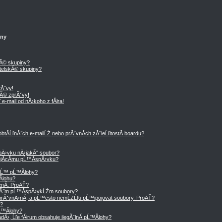
iny
kĂ© skupiny?
telskĂ© skupiny?
Ăˇvy!
Ă© zprĂˇvy!
e-mail od nÄ›koho z fĂłra!
tĂ­ĹľnĂ˝ch e-mailĹŻ nebo prĂˇvnĂ­ch zĂˇleĹľitostĂ­ boardu?
Ä›vku nÄ›jakĂ˝ soubor?
tujĂ­cĂ­mu pĹ™Ă­spÄ›vku?
ˇĹ™ pĹ™Ă­lohy?
­lohu?
nĂ­. ProÄŤ?
mĂ˝m pĹ™Ă­spÄ›vkĹŻm soubory?
rĂˇvnÄ›nĂ­, a pĹ™esto nemĹŻĹľu pĹ™ipojovat soubory. ProÄŤ?
y?
Ĺ™Ă­lohy?
›, Ĺľe fĂłrum obsahuje ilegĂˇlnĂ­ pĹ™Ă­lohy?