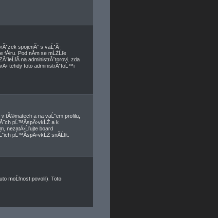
brĂˇzek spojenĂ˝ s vaĹˇĂ­
ve fĂłru. Pod nĂ­m se mĹŻĹľe
ĂˇleĹľĂ­ na administrĂˇtorovi, zda
vÄ› tehdy toto administrĂˇtoĹ™i
v tĂ©matech a na vaĹˇem profilu,
anĂ˝ch pĹ™Ă­spÄ›vkĹŻ a k
­m, nezatÄ›Ĺľujte board
ˇich pĹ™Ă­spÄ›vkĹŻ snĂ­Ĺľit.
to moĹľnost povolil). Toto