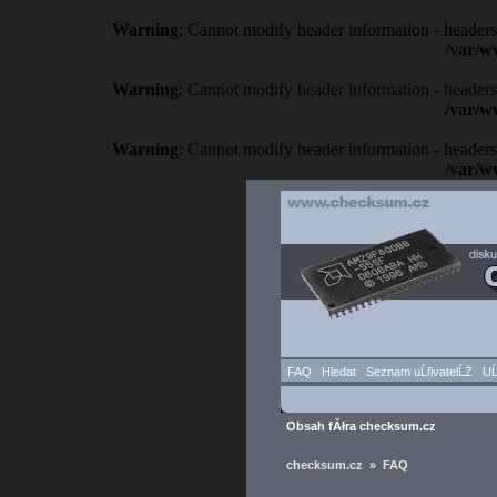
Warning
: Cannot modify header information - headers
/var/w
Warning
: Cannot modify header information - headers
/var/w
Warning
: Cannot modify header information - headers
/var/w
FAQ
Hledat
Seznam uĹľivatelĹŻ
UĹ
Obsah fĂłra checksum.cz
checksum.cz » FAQ