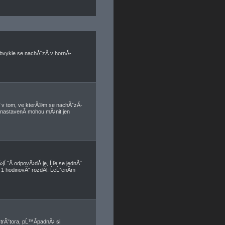
bvykle se nachĂˇzĂ­ v hornĂ­
 v tom, ve kterĂ©m se nachĂˇzĂ­
 nastavenĂ­ mohou mÄ›nit jen
jĹˇĂ­ odpovÄ›dĂ­ je, Ĺľe se jednĂˇ
1 hodinovĂ˝ rozdĂ­l. ĹeĹˇenĂ­m
strĂˇtora, pĹ™Ă­padnÄ› si