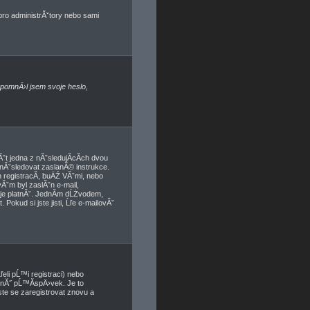
 pro administrĂˇtory nebo sami
pomnÄ›l jsem svoje heslo
,
t jedna z nĂˇsledujĂ­cĂ­ch dvou
 nĂˇsledovat zaslanĂ© instrukce.
 registracĂ­, buÄŹ VĂˇmi, nebo
vĂˇm byl zaslĂˇn e-mail,
a je platnĂˇ. JednĂ­m dĹŻvodem,
Pokud si jste jisti, Ĺľe e-mailovĂˇ
eli pĹ™i registraci) nebo
dnĂ˝ pĹ™Ă­spÄ›vek. Je to
ste se zaregistrovat znovu a