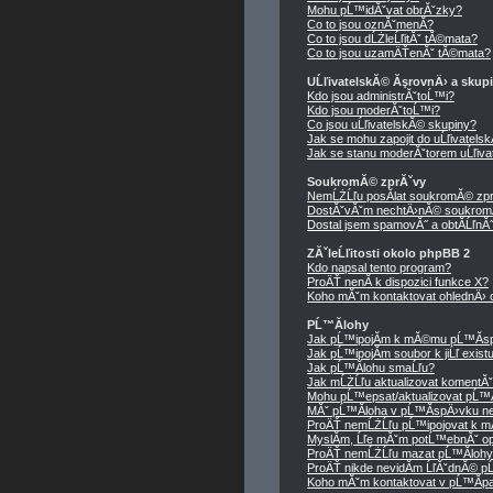
Mohu pĹ™idĂˇvat obrĂˇzky?
Co to jsou oznĂˇmenĂ­?
Co to jsou dĹŻleĹľitĂˇ tĂ©mata?
Co to jsou uzamÄŤenĂˇ tĂ©mata?
UĹľivatelskĂ© ĂşrovnÄ› a skup
Kdo jsou administrĂˇtoĹ™i?
Kdo jsou moderĂˇtoĹ™i?
Co jsou uĹľivatelskĂ© skupiny?
Jak se mohu zapojit do uĹľivatels
Jak se stanu moderĂˇtorem uĹľiva
SoukromĂ© zprĂˇvy
NemĹŻĹľu posĂ­lat soukromĂ© zpr
DostĂˇvĂˇm nechtÄ›nĂ© soukrom
Dostal jsem spamovĂ˝ a obtĂ­ĹľnĂ˝ 
ZĂˇleĹľitosti okolo phpBB 2
Kdo napsal tento program?
ProÄŤ nenĂ­ k dispozici funkce X?
Koho mĂˇm kontaktovat ohlednÄ› ob
PĹ™Ă­lohy
Jak pĹ™ipojĂ­m k mĂ©mu pĹ™Ă­sp
Jak pĹ™ipojĂ­m soubor k jiĹľ exis
Jak pĹ™Ă­lohu smaĹľu?
Jak mĹŻĹľu aktualizovat komentĂ
Mohu pĹ™epsat/aktualizovat pĹ™Ă
MĂˇ pĹ™Ă­loha v pĹ™Ă­spÄ›vku ne
ProÄŤ nemĹŻĹľu pĹ™ipojovat k 
MyslĂ­m, Ĺľe mĂˇm potĹ™ebnĂˇ op
ProÄŤ nemĹŻĹľu mazat pĹ™Ă­loh
ProÄŤ nikde nevidĂ­m ĹľĂˇdnĂ© p
Koho mĂˇm kontaktovat v pĹ™Ă­padÄ