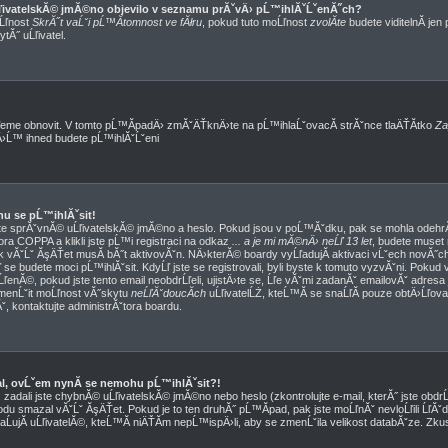
ĹľivatelskĂ© jmĂ©no objevilo v seznamu prĂˇvÄ› pĹ™ihlĂˇĹˇenĂ˝ch?
oĹľnost
SkrĂ˝t vaĹˇi pĹ™Ă­tomnost ve fĂłru
, pokud tuto moĹľnost
zvolĂ­te
budete viditelnĂ­ jen
tĂ˝ uĹľivatel.
eme obnovit. V tomto pĹ™Ă­padÄ› zmĂˇÄŤknÄ›te na pĹ™ihlaĹˇovacĂ­ strĂˇnce tlaÄŤĂ­tko
Za
mÄ›Ĺ™ ihned budete pĹ™ihlĂˇĹˇeni
hu se pĹ™ihlĂˇsit!
ˇte sprĂˇvnĂ© uĹľivatelskĂ© jmĂ©no a heslo. Pokud jsou v poĹ™Ăˇdku, pak se mohla odehrĂˇ
ra COPPA a klikli jste pĹ™i registraci na odkaz
... a je mi mĂ©nÄ› neĹľ 13 let
, budete muset
k vĂˇĹˇ ĂşÄŤet musĂ­ bĂ˝t aktivovĂˇn. NÄ›kterĂ© boardy vyĹľadujĂ­ aktivaci vĹˇech novĂ˝ch
se budete moci pĹ™ihlĂˇsit. KdyĹľ jste se registrovali, byli byste k tomuto vyzvĂˇni. Pokud 
ľenĂ©, pokud jste tento email neobdrĹľeli, ujistÄ›te se, Ĺľe vĂˇmi zadanĂˇ emailovĂˇ adres
zmenĹˇit moĹľnost vĂ˝skytu
neĹľĂˇdoucĂ­ch
uĹľivatelĹŻ, kteĹ™Ă­ se snaĹľĂ­ pouze obtÄ›Ĺľovat. 
nĂˇ, kontaktujte administrĂˇtora boardu.
val, ovĹˇem nynĂ­ se nemohu pĹ™ihlĂˇsit?!
adali jste chybnĂ© uĹľivatelskĂ© jmĂ©no nebo heslo (zkontrolujte e-mail, kterĂ˝ jste obdrĹľ
du smazal vĂˇĹˇ ĂşÄŤet. Pokud je to ten druhĂ˝ pĹ™Ă­pad, pak jste moĹľnĂˇ nevloĹľili ĹľĂˇ
aĹujĂ­ uĹľivatelĂ©, kteĹ™Ă­ niÄŤĂ­m nepĹ™ispÄ›li, aby se zmenĹˇila velikost databĂˇze. Zku