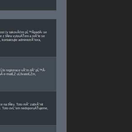
nnost (v takovĂ©m pĹ™Ă­padÄ› se
e z fĂłra vylouÄŤeni a stĂˇle se
kontaktujte administrĂˇtora,
, Ĺľe registrace vĂˇm dĂˇ pĹ™Ă­
­ e-mailĹŻ uĹľivatelĹŻm,
e na fĂłru. Toto mĂˇ zabrĂˇnit
ete. Toto ovĹˇem nedoporuÄŤujeme,