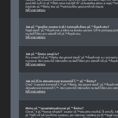
pouĹľitĂ­ svĂ˝ch pĹ™Ă­loh nese kaĹľdĂ˝/Ăˇ uĹľivatel/ka plnou a nepĹ™
kdykoliv pĹ™Ă­lohy bez pĹ™edchozĂ­ho upozornÄ›nĂ­ mazat.
NĂˇvrat nahoru
Jak pĹ™ipojĂ­m soubor k jiĹľ existujĂ­cĂ­mu pĹ™Ă­spÄ›vku?
Najdi danĂ˝ pĹ™Ă­spÄ›vek a klikni na ikonku
upravit
. DĂˇle postupuj po
na tlaÄŤĂ­tko pro odeslĂˇnĂ­ pĹ™Ă­spÄ›vku.
NĂˇvrat nahoru
Jak pĹ™Ă­lohu smaĹľu?
Pro smazĂˇnĂ­ pĹ™Ă­lohy dej
upravit
danĂ˝ pĹ™Ă­spÄ›vek a v seznamu pĹ
vymazat. Akci potvrÄŹ kliknutĂ­m na tlaÄŤĂ­tko pro odeslĂˇnĂ­ pĹ™Ă­spÄ
NĂˇvrat nahoru
Jak mĹŻĹľu aktualizovat komentĂˇĹ™ pĹ™Ă­lohy?
CheĹˇ-li upravit komentĂˇĹ™ pĹ™Ă­lohy, dej
upravit
danĂ˝ pĹ™Ă­spÄ›vek,
Aktualizovat komentĂˇĹ™
. Akci potvrÄŹ kliknutĂ­m na tlaÄŤĂ­tko pro od
NĂˇvrat nahoru
Mohu pĹ™epsat/aktualizovat pĹ™Ă­lohu?
ChceĹˇ-li pĹ™epsat nÄ›jakĂ˝ soubor (tĹ™eba jeho novÄ›jĹˇĂ­ verzĂ­), kli
pĹ™idĂˇvĂˇnĂ­ novĂ©ho souboru, jen nakonec neklikej na
PĹ™ipojit so