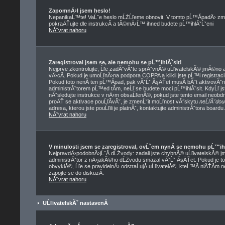
ZapomnÄ›l jsem heslo!
NepanikaĹ™te! VaĹˇe heslo mĹŻĹľeme obnovit. V tomto pĹ™Ă­padÄ› zmĂ
pokraÄŤujte dle instrukcĂ­ a tĂ©mÄ›Ĺ™ ihned budete pĹ™ihlĂˇĹˇeni
NĂˇvrat nahoru
Zaregistroval jsem se, ale nemohu se pĹ™ihlĂˇsit!
Nejprve zkontrolujte, Ĺľe zadĂˇvĂˇte sprĂˇvnĂ© uĹľivatelskĂ© jmĂ©no a
vÄ›cĂ­. Pokud je umoĹľnÄ›na podpora COPPA a klikli jste pĹ™i registrac
Pokud toto nenĂ­ ten pĹ™Ă­pad, pak vĂˇĹˇ ĂşÄŤet musĂ­ bĂ˝t aktivovĂˇn
administrĂˇtorem pĹ™ed tĂ­m, neĹľ se budete moci pĹ™ihlĂˇsit. KdyĹľ jste
nĂˇsledujte instrukce v nÄ›m obsaĹľenĂ©, pokud jste tento email neobdrĹ
proÄŤ se aktivace pouĹľĂ­vĂˇ, je zmenĹˇit moĹľnost vĂ˝skytu
neĹľĂˇdou
adresa, kterou jste pouĹľili je platnĂˇ, kontaktujte administrĂˇtora boardu.
NĂˇvrat nahoru
V minulosti jsem se zaregistroval, ovĹˇem nynĂ­ se nemohu pĹ™ih
NejpravdÄ›podobnÄ›jĹˇĂ­ dĹŻvody: zadali jste chybnĂ© uĹľivatelskĂ© jmĂ©
administrĂˇtor z nÄ›jakĂ©ho dĹŻvodu smazal vĂˇĹˇ ĂşÄŤet. Pokud je to 
obvyklĂ©, Ĺľe se pravidelnÄ› odstraĹujĂ­ uĹľivatelĂ©, kteĹ™Ă­ niÄŤĂ­m 
zapojte se do diskuzĂ­.
NĂˇvrat nahoru
UĹľivatelskĂˇ nastavenĂ­