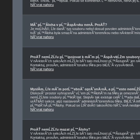
kterĂ˝ chceĹˇ pĹ™epsat. Pokud se komnentĂˇĹ™ nemÄ›nĂ­, nenĂ­ jej t
NĂˇvrat nahoru
MĂˇ pĹ™Ă­loha v pĹ™Ă­spÄ›vku nenĂ­. ProÄŤ?
Je moĹľnĂ©, Ĺľe danĂ˝ typ souboru nebyl dosud povolen administrĂˇtor
tvĂˇ pĹ™Ă­loha byla smazĂˇna administrĂˇtorem/kou nebo nÄ›kterĂ˝m/ou z
NĂˇvrat nahoru
ProÄŤ nemĹŻĹľu pĹ™ipojovat k mĂ˝m pĹ™Ă­spÄ›vkĹŻm soubory
V nÄ›kterĂ˝ch sekcĂ­ch mĹŻĹľe bĂ˝t tato moĹľnost pĹ™Ă­stupnĂˇ jen nÄ
Kontaktuj, prosĂ­m, administrĂˇtora/ku fĂłra pro bliĹľĹˇĂ­ vysvÄ›tlenĂ­.
NĂˇvrat nahoru
MyslĂ­m, Ĺľe mĂˇm potĹ™ebnĂˇ oprĂˇvnÄ›nĂ­, a pĹ™esto nemĹŻĹ
DiskovĂ˝ prostor vyhrazenĂ˝ vĹˇem pĹ™Ă­lohĂˇm na fĂłru je omezenĂ˝. Pok
nemĹŻĹľete soubory pĹ™iklĂˇdat. StejnÄ› tak existuje celĂˇ Ĺ™ada dalĹˇ
urÄŤitĂ© sekce, atp) nastavenĂˇ administrĂˇtorem/kou fĂłra. BliĹľĹˇĂ
pĹ™idĂˇnĂ­ pĹ™Ă­lohy. Pokud se ĹľĂˇdnĂ© takovĂ©to hlĂˇĹˇenĂ­ neobjevuj
NĂˇvrat nahoru
ProÄŤ nemĹŻĹľu mazat pĹ™Ă­lohy?
V nÄ›kterĂ˝ch sekcĂ­ch mĹŻĹľe bĂ˝t tato moĹľnost pĹ™Ă­stupnĂˇ jen nÄ
Kontaktuj, prosĂ­m, administrĂˇtora/ku fĂłra pro bliĹľĹˇĂ­ vysvÄ›tlenĂ­.