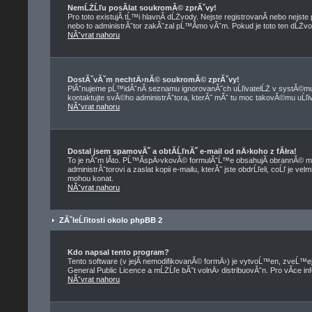
NemĹŻĹľu posĂ­lat soukromĂ© zprĂˇvy!
Pro toto existujĂ­ tĹ™i hlavnĂ­ dĹŻvody. Nejste registrovanĂ­ nebo nejst
nebo to administrĂˇtor zakĂˇzal pĹ™Ă­mo vĂˇm. Pokud je toto ten dĹŻvod,
NĂˇvrat nahoru
DostĂˇvĂˇm nechtÄ›nĂ© soukromĂ© zprĂˇvy!
PlĂˇnujeme pĹ™idĂˇnĂ­ seznamu ignorovanĂ˝ch uĹľivatelĹŻ v systĂ©mu 
kontaktujte svĂ©ho administrĂˇtora, kterĂ˝ mĂˇ tu moc takovĂ©mu uĹľiva
NĂˇvrat nahoru
Dostal jsem spamovĂ˝ a obtĂ­ĹľnĂ˝ e-mail od nÄ›koho z fĂłra!
To je nĂˇm lĂ­to. PĹ™Ă­spÄ›vkovĂ© formulĂˇĹ™e obsahujĂ­ obrannĂ© me
administrĂˇtorovi a zaslat kopii e-mailu, kterĂ˝ jste obdrĹľeli, coĹľ je 
mohou konat.
NĂˇvrat nahoru
ZĂˇleĹľitosti okolo phpBB 2
Kdo napsal tento program?
Tento software (v jejĂ­ nemodifikovanĂ© formÄ›) je vytvoĹ™en, zveĹ™
General Public Licence a mĹŻĹľe bĂ˝t volnÄ› distribuovĂˇn. Pro vĂ­ce in
NĂˇvrat nahoru