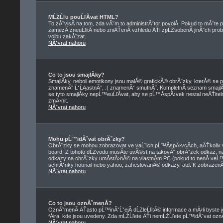
MĹŻĹľu pouĹľĂ­vat HTML?
To zĂˇvisĂ­ na tom, zda vĂˇm to administrĂˇtor povolĂ­. Pokud to mĂˇte pov
zamezĂ­ zneuĹľitĂ­ nebo zniÄŤenĂ­ vzhledu ÄŤi zpĹŻsobenĂ­ jinĂ˝ch 
volbu zakĂˇzat.
NĂˇvrat nahoru
Co to jsou smajlĂ­ky?
SmajlĂ­ky, neboli emotikony jsou malĂ© grafickĂ© obrĂˇzky, kterĂ© se p
znamenĂˇ ĹˇĹĄastnĂ˝, :( znamenĂˇ smutnĂ˝. KompletnĂ­ seznam smajl
se tyto smajlĂ­ky nepĹ™euĹľĂ­vat, aby se pĹ™Ă­spÄ›vek nestal neÄŤi
zmÄ›nit.
NĂˇvrat nahoru
Mohu pĹ™idĂˇvat obrĂˇzky?
ObrĂˇzky se mohou zobrazovat ve vaĹˇich pĹ™Ă­spÄ›vcĂ­ch, aÄŤkoliv 
board. Z tohoto dĹŻvodu musĂ­te uvĂ©st na takovĂ˝ obrĂˇzek odkaz, 
odkazy na obrĂˇzky umĂ­stÄ›nĂ© na vlastnĂ­m PC (pokud to nenĂ­ veĹ
schrĂˇnky hotmail nebo yahoo, zaheslovanĂ© odkazy, atd. K zobrazenĂ­
NĂˇvrat nahoru
Co to jsou oznĂˇmenĂ­?
OznĂˇmenĂ­ ÄŤasto pĹ™inĂˇĹˇejĂ­ dĹŻleĹľitĂ© informace a mÄ›li byste j
fĂłra, kde jsou uvedeny. Zda mĹŻĹľete ÄŤi nemĹŻĹľete pĹ™idĂˇvat oznĂˇme
NĂˇvrat nahoru