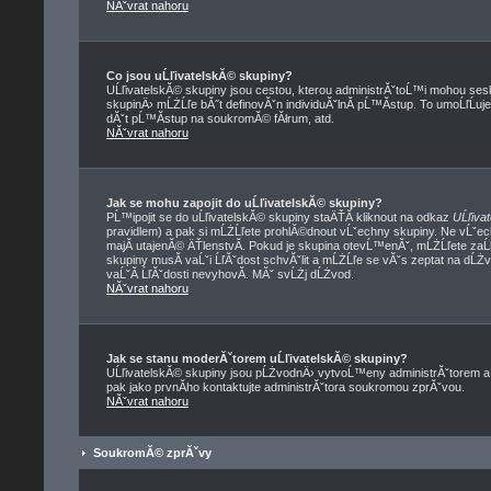
NĂˇvrat nahoru
Co jsou uĹľivatelskĂ© skupiny?
UĹľivatelskĂ© skupiny jsou cestou, kterou administrĂˇtoĹ™i mohou sesk
skupinÄ› mĹŻĹľe bĂ˝t definovĂˇn individuĂˇlnĂ­ pĹ™Ă­stup. To umoĹľĹuje
dĂˇt pĹ™Ă­stup na soukromĂ© fĂłrum, atd.
NĂˇvrat nahoru
Jak se mohu zapojit do uĹľivatelskĂ© skupiny?
PĹ™ipojit se do uĹľivatelskĂ© skupiny staÄŤĂ­ kliknout na odkaz
UĹľiva
pravidlem) a pak si mĹŻĹľete prohlĂ©dnout vĹˇechny skupiny. Ne vĹˇe
majĂ­ utajenĂ© ÄŤlenstvĂ­. Pokud je skupina otevĹ™enĂˇ, mĹŻĹľete zaĹ
skupiny musĂ­ vaĹˇi ĹľĂˇdost schvĂˇlit a mĹŻĹľe se vĂˇs zeptat na dĹŻ
vaĹˇĂ­ ĹľĂˇdosti nevyhovĂ­. MĂˇ svĹŻj dĹŻvod.
NĂˇvrat nahoru
Jak se stanu moderĂˇtorem uĹľivatelskĂ© skupiny?
UĹľivatelskĂ© skupiny jsou pĹŻvodnÄ› vytvoĹ™eny administrĂˇtorem a m
pak jako prvnĂ­ho kontaktujte administrĂˇtora soukromou zprĂˇvou.
NĂˇvrat nahoru
SoukromĂ© zprĂˇvy