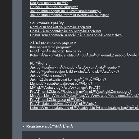
Kdo jsou moderĂˇtoĹ™i?
Co jsou uĹľivatelskĂ© skupiny?
Jak se mohu zapojit do uĹľivatelskĂ© skupiny?
Jak se stanu moderĂˇtorem uĹľivatelskĂ© skupiny?
SoukromĂ© zprĂˇvy
NemĹŻĹľu posĂ­lat soukromĂ© zprĂˇvy!
DostĂˇvĂˇm nechtÄ›nĂ© soukromĂ© zprĂˇvy!
Dostal jsem spamovĂ˝ a obtĂ­ĹľnĂ˝ e-mail od nÄ›koho z fĂłra!
ZĂˇleĹľitosti okolo phpBB 2
Kdo napsal tento program?
ProÄŤ nenĂ­ k dispozici funkce X?
Koho mĂˇm kontaktovat ohlednÄ› obtĂ­ĹľnĂ˝ch e-mailĹŻ nebo prĂˇvnĂ­ch 
PĹ™Ă­lohy
Jak pĹ™ipojĂ­m k mĂ©mu pĹ™Ă­spÄ›vku nÄ›jakĂ˝ soubor?
Jak pĹ™ipojĂ­m soubor k jiĹľ existujĂ­cĂ­mu pĹ™Ă­spÄ›vku?
Jak pĹ™Ă­lohu smaĹľu?
Jak mĹŻĹľu aktualizovat komentĂˇĹ™ pĹ™Ă­lohy?
Mohu pĹ™epsat/aktualizovat pĹ™Ă­lohu?
MĂˇ pĹ™Ă­loha v pĹ™Ă­spÄ›vku nenĂ­. ProÄŤ?
ProÄŤ nemĹŻĹľu pĹ™ipojovat k mĂ˝m pĹ™Ă­spÄ›vkĹŻm soubory?
MyslĂ­m, Ĺľe mĂˇm potĹ™ebnĂˇ oprĂˇvnÄ›nĂ­, a pĹ™esto nemĹŻĹľu pĹ
ProÄŤ nemĹŻĹľu mazat pĹ™Ă­lohy?
ProÄŤ nikde nevidĂ­m ĹľĂˇdnĂ© pĹ™Ă­lohy?
Koho mĂˇm kontaktovat v pĹ™Ă­padÄ›, Ĺľe fĂłrum obsahuje ilegĂˇlnĂ­ p
Registrace a pĹ™ihlĂˇĹˇenĂ­