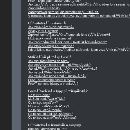
ProÄŤ jsem automaticky odhlĂˇĹˇen?
Jak zabrĂˇnĂ­m, aby se moje uĹľivatelskĂ© jmĂ©no objevilo v seznamu
ZapomnÄ›l jsem heslo!
Zaregistroval jsem se, ale nemohu se pĹ™ihlĂˇsit!
V minulosti jsem se zaregistroval, ovĹˇem nynĂ­ se nemohu pĹ™ihlĂˇsit?
UĹľivatelskĂˇ nastavenĂ­
Jak zmÄ›nĂ­m svoje nastavenĂ­?
ÄŚasy jsou ĹˇpatnÄ›!
ZmÄ›nil jsem ÄŤasovĂ© pĂˇsmo, ale je to stĂˇle ĹˇpatnÄ›!
MĹŻj jazyk nenĂ­ na seznamu!
Jak zobrazĂ­m obrĂˇzek pod uĹľivatelskĂ˝m jmĂ©nem?
Jak zmÄ›nĂ­ svoje zaĹ™azenĂ­?
KdyĹľ kliknu na e-mailovĂ˝ odkaz uĹľivatele, jsem vyzvĂˇn k pĹ™ihlĂˇĹˇ
VklĂˇdĂˇnĂ­ pĹ™Ă­spÄ›vkĹŻ
Jak vloĹľĂ­m tĂ©ma do fĂłra?
Jak zmÄ›nĂ­m nebo smaĹľu pĹ™Ă­spÄ›vek?
Jak pĹ™idĂˇm podpis k mĂ©mu pĹ™Ă­spÄ›vku?
Jak vytvoĹ™Ă­m hlasovĂˇnĂ­?
Jak zmÄ›nĂ­m nebo smaĹľu hlasovĂˇnĂ­?
ProÄŤ se nemohu dostat k fĂłru?
ProÄŤ nemohu hlasovat v anketÄ›?
FormĂˇtovĂˇnĂ­ a typy pĹ™Ă­spÄ›vkĹŻ
Co je BBCode?
MĹŻĹľu pouĹľĂ­vat HTML?
Co to jsou smajlĂ­ky?
Mohu pĹ™idĂˇvat obrĂˇzky?
Co to jsou oznĂˇmenĂ­?
Co to jsou dĹŻleĹľitĂˇ tĂ©mata?
Co to jsou uzamÄŤenĂˇ tĂ©mata?
UĹľivatelskĂ© ĂşrovnÄ› a skupiny
Kdo jsou administrĂˇtoĹ™i?