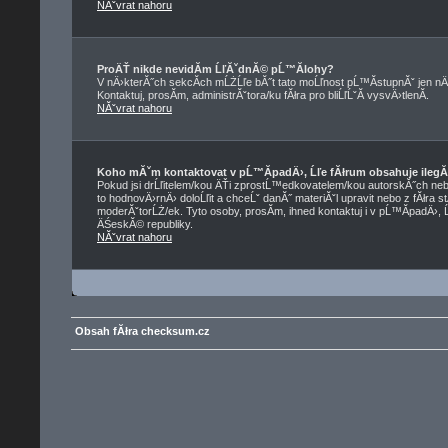
NĂˇvrat nahoru
ProÄŤ nikde nevidĂ­m ĹľĂˇdnĂ© pĹ™Ă­lohy?
V nÄ›kterĂ˝ch sekcĂ­ch mĹŻĹľe bĂ˝t tato moĹľnost pĹ™Ă­stupnĂˇ jen nÄ
Kontaktuj, prosĂ­m, administrĂˇtora/ku fĂłra pro bliĹľĹˇĂ­ vysvÄ›tlenĂ­.
NĂˇvrat nahoru
Koho mĂˇm kontaktovat v pĹ™Ă­padÄ›, Ĺľe fĂłrum obsahuje ilegĂ
Pokud jsi drĹľitelem/kou ÄŤi zprostĹ™edkovatelem/kou autorskĂ˝ch neb
to hodnovÄ›rnÄ› doloĹľit a chceĹˇ danĂ˝ materiĂˇl upravit nebo z fĂłra s
moderĂˇtorĹŻ/ek. Tyto osoby, prosĂ­m, ihned kontaktuj i v pĹ™Ă­padÄ›, 
ÄŚeskĂ© republiky.
NĂˇvrat nahoru
Obsah fĂłra checksum.cz