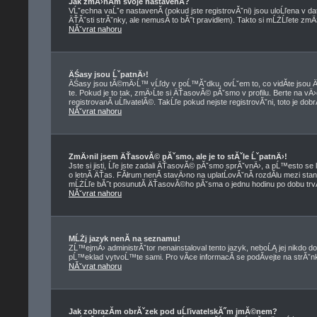
Jak zmÄ›nĂ­m svoje nastavenĂ­?
VĹˇechna vaĹˇe nastavenĂ­ (pokud jste registrovĂˇni) jsou uloĹľena v d
ÄŤĂˇsti strĂˇnky, ale nemusĂ­ to bĂ˝t pravidlem). Takto si mĹŻĹľete zmÄ
NĂˇvrat nahoru
ÄŚasy jsou ĹˇpatnÄ›!
ÄŚasy jsou tĂ©mÄ›Ĺ™ vĹľdy v poĹ™Ăˇdku, ovĹˇem to, co vidĂ­te jso
te. Pokud je to tak, zmÄ›Ĺte si ÄŤasovĂ© pĂˇsmo v profilu. Berte na
registrovanĂ­ uĹľivatelĂ©. TakĹľe pokud nejste registrovĂˇni, toto je dob
NĂˇvrat nahoru
ZmÄ›nil jsem ÄŤasovĂ© pĂˇsmo, ale je to stĂˇle ĹˇpatnÄ›!
Jste si jisti, Ĺľe jste zadali ÄŤasovĂ© pĂˇsmo sprĂˇvnÄ›, a pĹ™esto se 
o letnĂ­ ÄŤas. FĂłrum nenĂ­ stavÄ›no na uplatĹovĂˇnĂ­ rozdĂ­lu mezi st
mĹŻĹľe bĂ˝t posunutĂ­ ÄŤasovĂ©ho pĂˇsma o jednu hodinu po dobu trvĂ
NĂˇvrat nahoru
MĹŻj jazyk nenĂ­ na seznamu!
ZĹ™ejmÄ› administrĂˇtor nenainstaloval tento jazyk, neboĹĄ jej nikdo do
pĹ™eklad vytvoĹ™te sami. Pro vĂ­ce informacĂ­ se podĂ­vejte na strĂˇ
NĂˇvrat nahoru
Jak zobrazĂ­m obrĂˇzek pod uĹľivatelskĂ˝m jmĂ©nem?