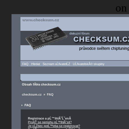
on
FAQ
Hledat
Seznam uĹľivatelĹŻ
UĹľivatelskĂ© skupiny
Obsah fĂłra checksum.cz
checksum.cz » FAQ
FAQ
Registrace a pĹ™ihlĂˇĹˇenĂ­
ProÄŤ se nemohu pĹ™ihlĂˇsit?
Je vĹŻbec potĹ™eba se registrovat?