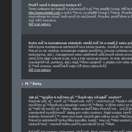
ProÄŤ nenĂ­ k dispozici funkce X?
Tento software byl napsĂˇn a licencovĂˇn pĹ™es phpBB Group. MĂˇte-li 
http://www.phpbb.com
a ovÄ›Ĺ™te si, co phpBB Group Ĺ™ekne. ProsĂ­m,
sourceforge ke zkouĹˇenĂ­ novĂ˝ch moĹľnostĂ­. ProsĂ­m, proÄŤtÄ›te si
sluĹˇnĂ© instrukce.
NĂˇvrat nahoru
Koho mĂˇm kontaktovat ohlednÄ› obtĂ­ĹľnĂ˝ch e-mailĹŻ nebo prĂˇ
MÄ›li byste kontaktovat administrĂˇtora tohoto boardu. JestliĹľe ho nem
Pokud se nic nedÄ›je, kontaktujte majitele domĂ©ny (zkuste vyhledat na 
webzdarma, atd.), management nebo oddÄ›lenĂ­ stĂ­ĹľnostĂ­ tohoto pr
nemĹŻĹľe nijak ovlivnit to jak, kdo a kde spravuje board. Je tedy abso
(nactiutrhĂˇnĂ­, pomluvy, atd.) nepĹ™Ă­mo spojenĂ˝ s phpbb.com nebo 
tĹ™etĂ­ stranou, neoÄŤekĂˇvejte ĹľĂˇdnou odpovÄ›ÄŹ.
NĂˇvrat nahoru
PĹ™Ă­lohy
Jak pĹ™ipojĂ­m k mĂ©mu pĹ™Ă­spÄ›vku nÄ›jakĂ˝ soubor?
Kdykoliv pĂ­ĹˇeĹˇ novĂ˝ pĹ™Ă­spÄ›vek, mĂˇĹˇ i moĹľnost pĹ™ipojit k n
novĂ©ho pĹ™Ă­spÄ›vku obsahuje i sekci
PĹ™Ă­lohy
. V tĂ©to sekci se 
pĹ™idĂˇnĂ­ novĂ© pĹ™Ă­lohy. Klikni na tlaÄŤĂ­tko
ProchĂˇzet...
(mĹŻĹľe 
standardnĂ­ systĂ©movĂ˝ dialog pro volbu souboru. Najdi soubor, kterĂ
kolonky
KomentĂˇĹ™
, tento text bude slouĹľit jako odkaz na pĹ™ilo
Pokud to administrĂˇtor/ka fĂłra povolil/a, budeĹˇ moci pĹ™idat soubor
nedosĂˇhneĹˇ maximĂˇlnĂ­ho poÄŤtu povolenĂ˝ch pĹ™Ă­loh.
KaĹľdĂ˝ typ souboru (dokument, obrĂˇzek, flash animace, atp) mĂˇ adm