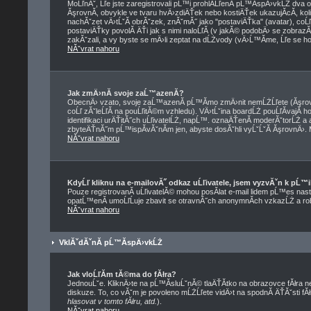
MoĹľnĂˇ, Ĺľe jste zaregistrovali pĹ™i prohlĂ­ĹľenĂ­ pĹ™Ă­spÄ›vkĹŻ dva
ĂşrovnĂ­, obvykle ve tvaru hvÄ›zdiÄŤek nebo kostiÄŤek ukazujĂ­cĂ­, koli
nachĂˇzet vÄ›tĹˇĂ­ obrĂˇzek, znĂˇmĂ˝ jako "postaviÄŤka" (avatar), coĹľ 
postaviÄŤky povolĂ­ ÄŤi jak s nimi naloĹľĂ­ (v jakĂ© podobÄ› se zobraz
zakĂˇzali, a vy byste se mÄ›li zeptat na dĹŻvody (vÄ›Ĺ™Ă­me, Ĺľe se ho
NĂˇvrat nahoru
Jak zmÄ›nĂ­ svoje zaĹ™azenĂ­?
ObecnÄ› vzato, svoje zaĹ™azenĂ­ pĹ™Ă­mo zmÄ›nit nemĹŻĹľete (Ăşrovn
coĹľ zĂˇleĹľĂ­ na pouĹľitĂ©m vzhledu). VÄ›tĹˇina boardĹŻ pouĹľĂ­vajĂ­
identifikaci urÄŤitĂ˝ch uĹľivatelĹŻ, napĹ™. oznaÄŤenĂ­ moderĂˇtorĹŻ a a
zbyteÄŤnĂ˝m pĹ™ispĂ­vĂˇnĂ­m jen, abyste dosĂˇhli vyĹˇĹˇĂ­ ĂşrovnÄ›. 
NĂˇvrat nahoru
KdyĹľ kliknu na e-mailovĂ˝ odkaz uĹľivatele, jsem vyzvĂˇn k pĹ™i
Pouze registrovanĂ­ uĹľivatelĂ© mohou posĂ­lat e-mail lidem pĹ™es nast
opatĹ™enĂ­ umoĹľĹuje zbavit se otravnĂ˝ch anonymnĂ­ch vzkazĹŻ a rob
NĂˇvrat nahoru
VklĂˇdĂˇnĂ­ pĹ™Ă­spÄ›vkĹŻ
Jak vloĹľĂ­m tĂ©ma do fĂłra?
JednouĹˇe. KliknÄ›te na pĹ™Ă­sluĹˇnĂ© tlaÄŤĂ­tko na obrazovce fĂłra 
diskuze. To, co vĂˇm je povoleno mĹŻĹľete vidÄ›t na spodnĂ­ ÄŤĂˇsti 
hlasovat v tomto fĂłru, atd.
).
NĂˇvrat nahoru