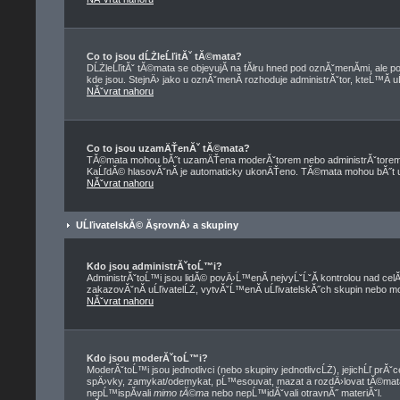
Co to jsou dĹŻleĹľitĂˇ tĂ©mata?
DĹŻleĹľitĂˇ tĂ©mata se objevujĂ­ na fĂłru hned pod oznĂˇmenĂ­mi, ale po
kde jsou. StejnÄ› jako u oznĂˇmenĂ­ rozhoduje administrĂˇtor, kteĹ™Ă­ 
NĂˇvrat nahoru
Co to jsou uzamÄŤenĂˇ tĂ©mata?
TĂ©mata mohou bĂ˝t uzamÄŤena moderĂˇtorem nebo administrĂˇtorem
KaĹľdĂ© hlasovĂˇnĂ­ je automaticky ukonÄŤeno. TĂ©mata mohou bĂ˝
NĂˇvrat nahoru
UĹľivatelskĂ© ĂşrovnÄ› a skupiny
Kdo jsou administrĂˇtoĹ™i?
AdministrĂˇtoĹ™i jsou lidĂ© povÄ›Ĺ™enĂ­ nejvyĹˇĹˇĂ­ kontrolou nad cel
zakazovĂˇnĂ­ uĹľivatelĹŻ, vytvĂˇĹ™enĂ­ uĹľivatelskĂ˝ch skupin nebo 
NĂˇvrat nahoru
Kdo jsou moderĂˇtoĹ™i?
ModerĂˇtoĹ™i jsou jednotlivci (nebo skupiny jednotlivcĹŻ), jejichĹľ prĂ
spÄ›vky, zamykat/odemykat, pĹ™esouvat, mazat a rozdÄ›lovat tĂ©mata
nepĹ™ispĂ­vali
mimo tĂ©ma
nebo nepĹ™idĂˇvali otravnĂ˝ materiĂˇl.