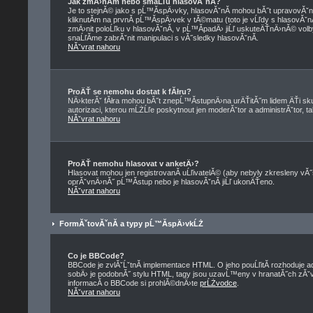
Jak zmÄ›nĂ­m nebo smaĹľu hlasovĂˇnĂ­?
Je to stejnĂ© jako s pĹ™Ă­spÄ›vky, hlasovĂˇnĂ­ mohou bĂ˝t upravovĂˇ
kliknutĂ­m na prvnĂ­ pĹ™Ă­spÄ›vek v tĂ©matu (toto je vĹľdy s hlasovĂˇ
zmÄ›nit poloĹľku v hlasovĂˇnĂ­, v pĹ™Ă­padÄ› jiĹľ uskuteÄŤnÄ›nĂ© volb
snaĹľĂ­me zabrĂˇnit manipulaci s vĂ˝sledky hlasovĂˇnĂ­.
NĂˇvrat nahoru
ProÄŤ se nemohu dostat k fĂłru?
NÄ›kterĂˇ fĂłra mohou bĂ˝t znepĹ™Ă­stupnÄ›na urÄŤitĂ˝m lidem ÄŤi skup
autorizaci, kterou mĹŻĹľe poskytnout jen moderĂˇtor a administrĂˇtor, tak
NĂˇvrat nahoru
ProÄŤ nemohu hlasovat v anketÄ›?
Hlasovat mohou jen registrovanĂ­ uĹľivatelĂ© (aby nebyly zkresleny vĂ˝
oprĂˇvnÄ›nĂ˝ pĹ™Ă­stup nebo je hlasovĂˇnĂ­ jiĹľ ukonÄŤeno.
NĂˇvrat nahoru
FormĂˇtovĂˇnĂ­ a typy pĹ™Ă­spÄ›vkĹŻ
Co je BBCode?
BBCode je zvlĂˇĹˇtnĂ­ implementace HTML. O jeho pouĹľitĂ­ rozhoduje a
sobÄ› je podobnĂ˝ stylu HTML, tagy jsou uzavĹ™eny v hranatĂ˝ch zĂˇvorkĂ
informacĂ­ o BBCode si prohlĂ©dnÄ›te
prĹŻvodce
.
NĂˇvrat nahoru