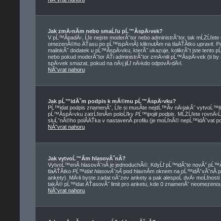
Jak zmÄ›nĂ­m nebo smaĹľu pĹ™Ă­spÄ›vek?
V pĹ™Ă­padÄ›, Ĺľe nejste moderĂˇtor nebo administrĂˇtor, tak mĹŻĹľete
omezenĂ©ho ÄŤasu po pĹ™ispÄ›nĂ­) kliknutĂ­m na tlaÄŤĂ­tko
upravit
. P
malinkĂ˝ dodatek u pĹ™Ă­spÄ›vku, kterĂ˝ ukazuje, kolikrĂˇt jste tento 
nebo pokud moderĂˇtor ÄŤi administrĂˇtor zmÄ›nili pĹ™Ă­spÄ›vek (ti by
spÄ›vek smazat, pokud na nÄ›j jiĹľ nÄ›kdo odpovÄ›dÄ›l.
NĂˇvrat nahoru
Jak pĹ™idĂˇm podpis k mĂ©mu pĹ™Ă­spÄ›vku?
PĹ™idat podpis znamenĂˇ, Ĺľe si musĂ­te nejdĹ™Ă­v nÄ›jakĂ˝ vytvoĹ™i
pĹ™Ă­spÄ›vku zatrĹľenĂ­m poloĹľky
PĹ™ipojit podpis
. MĹŻĹľete rovnÄ›
sluĹˇnĂ©ho polĂ­ÄŤka v nastavenĂ­ profilu (je moĹľnĂ© nepĹ™idĂˇvat p
NĂˇvrat nahoru
Jak vytvoĹ™Ă­m hlasovĂˇnĂ­?
VytvoĹ™enĂ­ hlasovĂˇnĂ­ je jednoduchĂ©. KdyĹľ pĹ™idĂˇte novĂ˝ pĹ™Ă­
tlaÄŤĂ­tko
PĹ™idat hlasovĂˇnĂ­
pod hlavnĂ­m oknem na pĹ™idĂˇvĂˇnĂ­ p
ankety). MÄ›li byste zadat nĂˇzev ankety a pak alespoĹ dvÄ› moĹľnost
takĂ© pĹ™idat ÄŤasovĂ˝ limit pro anketu, kde 0 znamenĂˇ neomezenou 
NĂˇvrat nahoru