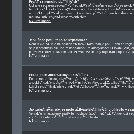
ProÄŤ se nemohu pĹ™ihlĂˇsit?
UĹľ jste se zaregistrovali? PĹ™ed pĹ™ihlĂˇĹˇenĂ­m je nutnĂ© se nejdĹ
tato skuteÄŤnost zobrazĂ­)? Pokud ano, kontaktujte administrĂˇtora a ptej
nemĹŻĹľete pĹ™ihlĂˇsit, znovu zkontrolujte pĹ™ihlaĹˇovacĂ­ jmĂ©no a he
moĹľnĂˇ mĂˇ chybnĂ© nastavenĂ­ fĂłra.
NĂˇvrat nahoru
Je vĹŻbec potĹ™eba se registrovat?
NemusĂ­te. VĹˇe je na administrĂˇtorovi fĂłra, zda je potĹ™eba se re
stup k ostatnĂ­m sluĹľbĂˇm nedostupnĂ˝m anonymnĂ­m uĹľivatelĹŻm, ja
pĹ™ihlĂˇĹˇenĂ­ do skupin, atd. VĹ™ele vĂˇm tedy registraci doporuÄŤuje
NĂˇvrat nahoru
ProÄŤ jsem automaticky odhlĂˇĹˇen?
Pokud nezaĹˇkrtnete tlaÄŤĂ­tko
PĹ™ihlĂˇsit automaticky pĹ™i pĹ™Ă­ĹˇtĂ
zneuĹľitĂ­ vaĹˇeho ĂşÄŤtu nÄ›kĂ˝m jinĂ˝m. Abyste zĹŻstali pĹ™ihlĂˇĹˇe
kdyĹľ se pĹ™ihlaĹˇujete z veĹ™ejnĂ©ho poÄŤĂ­taÄŤe, napĹ™. v knihovnÄ
NĂˇvrat nahoru
Jak zabrĂˇnĂ­m, aby se moje uĹľivatelskĂ© jmĂ©no objevilo v s
Ve vaĹˇem nastavenĂ­ najdÄ›te moĹľnost
SkrĂ˝t vaĹˇi pĹ™Ă­tomnost ve f
sobÄ›. Budete poÄŤĂ­tĂˇni jako skrytĂ˝ uĹľivatel.
NĂˇvrat nahoru