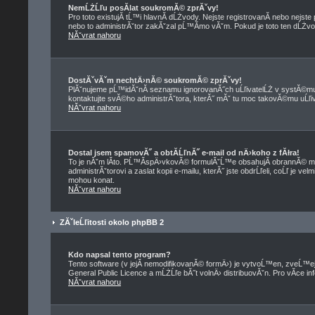
NemĹŻĹľu posĂ­lat soukromĂ© zprĂˇvy!
Pro toto existujĂ­ tĹ™i hlavnĂ­ dĹŻvody. Nejste registrovanĂ­ nebo nejst
nebo to administrĂˇtor zakĂˇzal pĹ™Ă­mo vĂˇm. Pokud je toto ten dĹŻvod,
NĂˇvrat nahoru
DostĂˇvĂˇm nechtÄ›nĂ© soukromĂ© zprĂˇvy!
PlĂˇnujeme pĹ™idĂˇnĂ­ seznamu ignorovanĂ˝ch uĹľivatelĹŻ v systĂ©mu 
kontaktujte svĂ©ho administrĂˇtora, kterĂ˝ mĂˇ tu moc takovĂ©mu uĹľiva
NĂˇvrat nahoru
Dostal jsem spamovĂ˝ a obtĂ­ĹľnĂ˝ e-mail od nÄ›koho z fĂłra!
To je nĂˇm lĂ­to. PĹ™Ă­spÄ›vkovĂ© formulĂˇĹ™e obsahujĂ­ obrannĂ© me
administrĂˇtorovi a zaslat kopii e-mailu, kterĂ˝ jste obdrĹľeli, coĹľ je 
mohou konat.
NĂˇvrat nahoru
ZĂˇleĹľitosti okolo phpBB 2
Kdo napsal tento program?
Tento software (v jejĂ­ nemodifikovanĂ© formÄ›) je vytvoĹ™en, zveĹ™
General Public Licence a mĹŻĹľe bĂ˝t volnÄ› distribuovĂˇn. Pro vĂ­ce in
NĂˇvrat nahoru