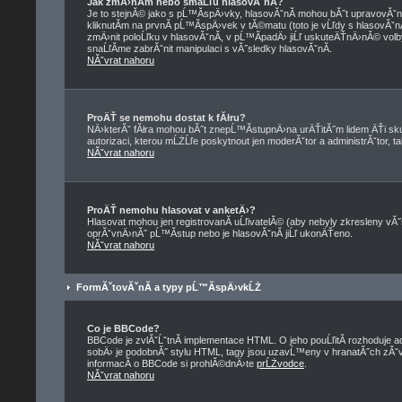
Jak zmÄ›nĂ­m nebo smaĹľu hlasovĂˇnĂ­?
Je to stejnĂ© jako s pĹ™Ă­spÄ›vky, hlasovĂˇnĂ­ mohou bĂ˝t upravovĂˇ
kliknutĂ­m na prvnĂ­ pĹ™Ă­spÄ›vek v tĂ©matu (toto je vĹľdy s hlasovĂˇ
zmÄ›nit poloĹľku v hlasovĂˇnĂ­, v pĹ™Ă­padÄ› jiĹľ uskuteÄŤnÄ›nĂ© volb
snaĹľĂ­me zabrĂˇnit manipulaci s vĂ˝sledky hlasovĂˇnĂ­.
NĂˇvrat nahoru
ProÄŤ se nemohu dostat k fĂłru?
NÄ›kterĂˇ fĂłra mohou bĂ˝t znepĹ™Ă­stupnÄ›na urÄŤitĂ˝m lidem ÄŤi skup
autorizaci, kterou mĹŻĹľe poskytnout jen moderĂˇtor a administrĂˇtor, tak
NĂˇvrat nahoru
ProÄŤ nemohu hlasovat v anketÄ›?
Hlasovat mohou jen registrovanĂ­ uĹľivatelĂ© (aby nebyly zkresleny vĂ˝
oprĂˇvnÄ›nĂ˝ pĹ™Ă­stup nebo je hlasovĂˇnĂ­ jiĹľ ukonÄŤeno.
NĂˇvrat nahoru
FormĂˇtovĂˇnĂ­ a typy pĹ™Ă­spÄ›vkĹŻ
Co je BBCode?
BBCode je zvlĂˇĹˇtnĂ­ implementace HTML. O jeho pouĹľitĂ­ rozhoduje a
sobÄ› je podobnĂ˝ stylu HTML, tagy jsou uzavĹ™eny v hranatĂ˝ch zĂˇvorkĂ
informacĂ­ o BBCode si prohlĂ©dnÄ›te
prĹŻvodce
.
NĂˇvrat nahoru