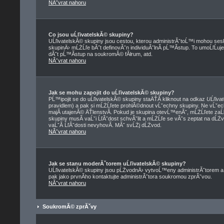
NĂˇvrat nahoru
Co jsou uĹľivatelskĂ© skupiny?
UĹľivatelskĂ© skupiny jsou cestou, kterou administrĂˇtoĹ™i mohou sesk
skupinÄ› mĹŻĹľe bĂ˝t definovĂˇn individuĂˇlnĂ­ pĹ™Ă­stup. To umoĹľĹuje
dĂˇt pĹ™Ă­stup na soukromĂ© fĂłrum, atd.
NĂˇvrat nahoru
Jak se mohu zapojit do uĹľivatelskĂ© skupiny?
PĹ™ipojit se do uĹľivatelskĂ© skupiny staÄŤĂ­ kliknout na odkaz
UĹľiva
pravidlem) a pak si mĹŻĹľete prohlĂ©dnout vĹˇechny skupiny. Ne vĹˇe
majĂ­ utajenĂ© ÄŤlenstvĂ­. Pokud je skupina otevĹ™enĂˇ, mĹŻĹľete zaĹ
skupiny musĂ­ vaĹˇi ĹľĂˇdost schvĂˇlit a mĹŻĹľe se vĂˇs zeptat na dĹŻ
vaĹˇĂ­ ĹľĂˇdosti nevyhovĂ­. MĂˇ svĹŻj dĹŻvod.
NĂˇvrat nahoru
Jak se stanu moderĂˇtorem uĹľivatelskĂ© skupiny?
UĹľivatelskĂ© skupiny jsou pĹŻvodnÄ› vytvoĹ™eny administrĂˇtorem a m
pak jako prvnĂ­ho kontaktujte administrĂˇtora soukromou zprĂˇvou.
NĂˇvrat nahoru
SoukromĂ© zprĂˇvy