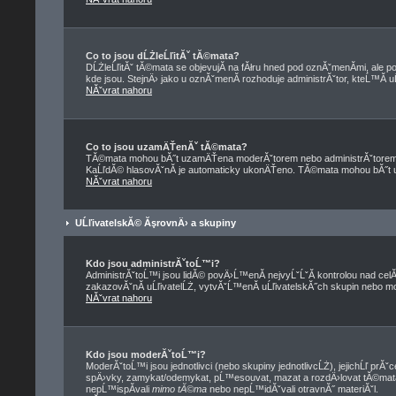
Co to jsou dĹŻleĹľitĂˇ tĂ©mata?
DĹŻleĹľitĂˇ tĂ©mata se objevujĂ­ na fĂłru hned pod oznĂˇmenĂ­mi, ale po
kde jsou. StejnÄ› jako u oznĂˇmenĂ­ rozhoduje administrĂˇtor, kteĹ™Ă­ 
NĂˇvrat nahoru
Co to jsou uzamÄŤenĂˇ tĂ©mata?
TĂ©mata mohou bĂ˝t uzamÄŤena moderĂˇtorem nebo administrĂˇtorem
KaĹľdĂ© hlasovĂˇnĂ­ je automaticky ukonÄŤeno. TĂ©mata mohou bĂ˝
NĂˇvrat nahoru
UĹľivatelskĂ© ĂşrovnÄ› a skupiny
Kdo jsou administrĂˇtoĹ™i?
AdministrĂˇtoĹ™i jsou lidĂ© povÄ›Ĺ™enĂ­ nejvyĹˇĹˇĂ­ kontrolou nad cel
zakazovĂˇnĂ­ uĹľivatelĹŻ, vytvĂˇĹ™enĂ­ uĹľivatelskĂ˝ch skupin nebo 
NĂˇvrat nahoru
Kdo jsou moderĂˇtoĹ™i?
ModerĂˇtoĹ™i jsou jednotlivci (nebo skupiny jednotlivcĹŻ), jejichĹľ prĂ
spÄ›vky, zamykat/odemykat, pĹ™esouvat, mazat a rozdÄ›lovat tĂ©mata
nepĹ™ispĂ­vali
mimo tĂ©ma
nebo nepĹ™idĂˇvali otravnĂ˝ materiĂˇl.