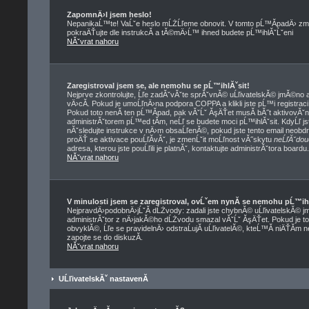
ZapomnÄ›l jsem heslo!
NepanikaĹ™te! VaĹˇe heslo mĹŻĹľeme obnovit. V tomto pĹ™Ă­padÄ› zmĂ
pokraÄŤujte dle instrukcĂ­ a tĂ©mÄ›Ĺ™ ihned budete pĹ™ihlĂˇĹˇeni
NĂˇvrat nahoru
Zaregistroval jsem se, ale nemohu se pĹ™ihlĂˇsit!
Nejprve zkontrolujte, Ĺľe zadĂˇvĂˇte sprĂˇvnĂ© uĹľivatelskĂ© jmĂ©no a
vÄ›cĂ­. Pokud je umoĹľnÄ›na podpora COPPA a klikli jste pĹ™i registrac
Pokud toto nenĂ­ ten pĹ™Ă­pad, pak vĂˇĹˇ ĂşÄŤet musĂ­ bĂ˝t aktivovĂˇn
administrĂˇtorem pĹ™ed tĂ­m, neĹľ se budete moci pĹ™ihlĂˇsit. KdyĹľ jste
nĂˇsledujte instrukce v nÄ›m obsaĹľenĂ©, pokud jste tento email neobdrĹ
proÄŤ se aktivace pouĹľĂ­vĂˇ, je zmenĹˇit moĹľnost vĂ˝skytu
neĹľĂˇdou
adresa, kterou jste pouĹľili je platnĂˇ, kontaktujte administrĂˇtora boardu.
NĂˇvrat nahoru
V minulosti jsem se zaregistroval, ovĹˇem nynĂ­ se nemohu pĹ™ih
NejpravdÄ›podobnÄ›jĹˇĂ­ dĹŻvody: zadali jste chybnĂ© uĹľivatelskĂ© jmĂ©
administrĂˇtor z nÄ›jakĂ©ho dĹŻvodu smazal vĂˇĹˇ ĂşÄŤet. Pokud je to 
obvyklĂ©, Ĺľe se pravidelnÄ› odstraĹujĂ­ uĹľivatelĂ©, kteĹ™Ă­ niÄŤĂ­m 
zapojte se do diskuzĂ­.
NĂˇvrat nahoru
UĹľivatelskĂˇ nastavenĂ­