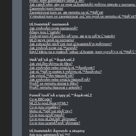
ProÄŤ jsem automaticky odhlĂˇĹˇen?
Jak zabrĂˇnĂ­m, aby se moje uĹľivatelskĂ© jmĂ©no objevilo v seznamu
ZapomnÄ›l jsem heslo!
Zaregistroval jsem se, ale nemohu se pĹ™ihlĂˇsit!
V minulosti jsem se zaregistroval, ovĹˇem nynĂ­ se nemohu pĹ™ihlĂˇsit?
UĹľivatelskĂˇ nastavenĂ­
Jak zmÄ›nĂ­m svoje nastavenĂ­?
ÄŚasy jsou ĹˇpatnÄ›!
ZmÄ›nil jsem ÄŤasovĂ© pĂˇsmo, ale je to stĂˇle ĹˇpatnÄ›!
MĹŻj jazyk nenĂ­ na seznamu!
Jak zobrazĂ­m obrĂˇzek pod uĹľivatelskĂ˝m jmĂ©nem?
Jak zmÄ›nĂ­ svoje zaĹ™azenĂ­?
KdyĹľ kliknu na e-mailovĂ˝ odkaz uĹľivatele, jsem vyzvĂˇn k pĹ™ihlĂˇĹˇ
VklĂˇdĂˇnĂ­ pĹ™Ă­spÄ›vkĹŻ
Jak vloĹľĂ­m tĂ©ma do fĂłra?
Jak zmÄ›nĂ­m nebo smaĹľu pĹ™Ă­spÄ›vek?
Jak pĹ™idĂˇm podpis k mĂ©mu pĹ™Ă­spÄ›vku?
Jak vytvoĹ™Ă­m hlasovĂˇnĂ­?
Jak zmÄ›nĂ­m nebo smaĹľu hlasovĂˇnĂ­?
ProÄŤ se nemohu dostat k fĂłru?
ProÄŤ nemohu hlasovat v anketÄ›?
FormĂˇtovĂˇnĂ­ a typy pĹ™Ă­spÄ›vkĹŻ
Co je BBCode?
MĹŻĹľu pouĹľĂ­vat HTML?
Co to jsou smajlĂ­ky?
Mohu pĹ™idĂˇvat obrĂˇzky?
Co to jsou oznĂˇmenĂ­?
Co to jsou dĹŻleĹľitĂˇ tĂ©mata?
Co to jsou uzamÄŤenĂˇ tĂ©mata?
UĹľivatelskĂ© ĂşrovnÄ› a skupiny
Kdo jsou administrĂˇtoĹ™i?