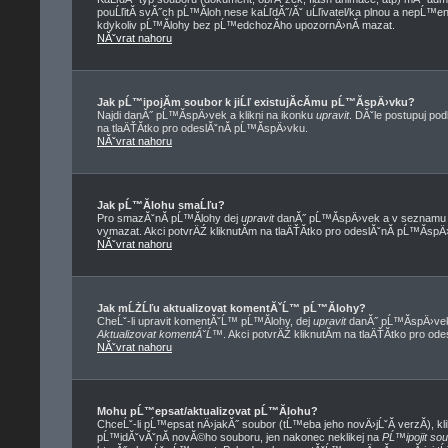
pouĹľitĂ­ svĂ˝ch pĹ™Ă­loh nese kaĹľdĂ˝/Ăˇ uĹľivatel/ka plnou a nepĹ™
kdykoliv pĹ™Ă­lohy bez pĹ™edchozĂ­ho upozornÄ›nĂ­ mazat.
NĂˇvrat nahoru
Jak pĹ™ipojĂ­m soubor k jiĹľ existujĂ­cĂ­mu pĹ™Ă­spÄ›vku?
Najdi danĂ˝ pĹ™Ă­spÄ›vek a klikni na ikonku
upravit
. DĂˇle postupuj po
na tlaÄŤĂ­tko pro odeslĂˇnĂ­ pĹ™Ă­spÄ›vku.
NĂˇvrat nahoru
Jak pĹ™Ă­lohu smaĹľu?
Pro smazĂˇnĂ­ pĹ™Ă­lohy dej
upravit
danĂ˝ pĹ™Ă­spÄ›vek a v seznamu pĹ
vymazat. Akci potvrÄŹ kliknutĂ­m na tlaÄŤĂ­tko pro odeslĂˇnĂ­ pĹ™Ă­spÄ
NĂˇvrat nahoru
Jak mĹŻĹľu aktualizovat komentĂˇĹ™ pĹ™Ă­lohy?
CheĹˇ-li upravit komentĂˇĹ™ pĹ™Ă­lohy, dej
upravit
danĂ˝ pĹ™Ă­spÄ›vek,
Aktualizovat komentĂˇĹ™
. Akci potvrÄŹ kliknutĂ­m na tlaÄŤĂ­tko pro od
NĂˇvrat nahoru
Mohu pĹ™epsat/aktualizovat pĹ™Ă­lohu?
ChceĹˇ-li pĹ™epsat nÄ›jakĂ˝ soubor (tĹ™eba jeho novÄ›jĹˇĂ­ verzĂ­), kli
pĹ™idĂˇvĂˇnĂ­ novĂ©ho souboru, jen nakonec neklikej na
PĹ™ipojit so