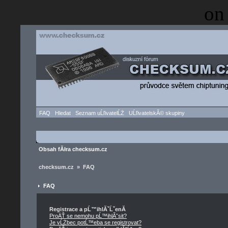
on
FAQ
Hledat
Seznam uĹľivatelĹŻ
UĹľivatelskĂ© skupiny
Obsah fĂłra checksum.cz
checksum.cz » FAQ
FAQ
Registrace a pĹ™ihlĂˇĹˇenĂ­
ProÄŤ se nemohu pĹ™ihlĂˇsit?
Je vĹŻbec potĹ™eba se registrovat?