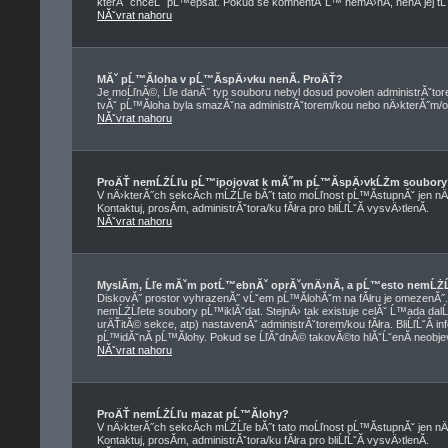
kterĂ˝ chceĹˇ pĹ™epsat. Pokud se komnentĂˇĹ™ nemÄ›nĂ­, nenĂ­ jej t
NĂˇvrat nahoru
MĂˇ pĹ™Ă­loha v pĹ™Ă­spÄ›vku nenĂ­. ProÄŤ?
Je moĹľnĂ©, Ĺľe danĂ˝ typ souboru nebyl dosud povolen administrĂˇtor
tvĂˇ pĹ™Ă­loha byla smazĂˇna administrĂˇtorem/kou nebo nÄ›kterĂ˝m/ou z
NĂˇvrat nahoru
ProÄŤ nemĹŻĹľu pĹ™ipojovat k mĂ˝m pĹ™Ă­spÄ›vkĹŻm soubory
V nÄ›kterĂ˝ch sekcĂ­ch mĹŻĹľe bĂ˝t tato moĹľnost pĹ™Ă­stupnĂˇ jen nÄ
Kontaktuj, prosĂ­m, administrĂˇtora/ku fĂłra pro bliĹľĹˇĂ­ vysvÄ›tlenĂ­.
NĂˇvrat nahoru
MyslĂ­m, Ĺľe mĂˇm potĹ™ebnĂˇ oprĂˇvnÄ›nĂ­, a pĹ™esto nemĹŻĹ
DiskovĂ˝ prostor vyhrazenĂ˝ vĹˇem pĹ™Ă­lohĂˇm na fĂłru je omezenĂ˝. Pok
nemĹŻĹľete soubory pĹ™iklĂˇdat. StejnÄ› tak existuje celĂˇ Ĺ™ada dalĹˇ
urÄŤitĂ© sekce, atp) nastavenĂˇ administrĂˇtorem/kou fĂłra. BliĹľĹˇĂ
pĹ™idĂˇnĂ­ pĹ™Ă­lohy. Pokud se ĹľĂˇdnĂ© takovĂ©to hlĂˇĹˇenĂ­ neobjevuj
NĂˇvrat nahoru
ProÄŤ nemĹŻĹľu mazat pĹ™Ă­lohy?
V nÄ›kterĂ˝ch sekcĂ­ch mĹŻĹľe bĂ˝t tato moĹľnost pĹ™Ă­stupnĂˇ jen nÄ
Kontaktuj, prosĂ­m, administrĂˇtora/ku fĂłra pro bliĹľĹˇĂ­ vysvÄ›tlenĂ­.