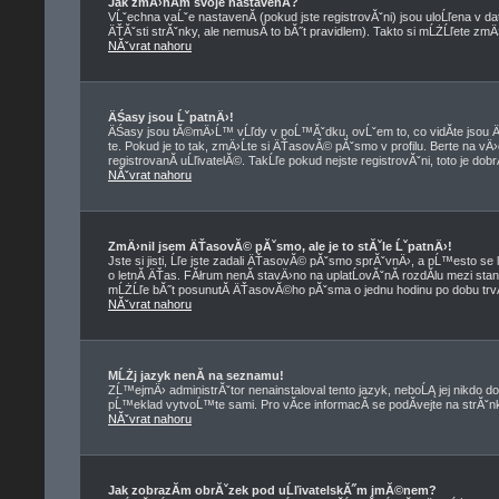
Jak zmÄ›nĂ­m svoje nastavenĂ­?
VĹˇechna vaĹˇe nastavenĂ­ (pokud jste registrovĂˇni) jsou uloĹľena v d
ÄŤĂˇsti strĂˇnky, ale nemusĂ­ to bĂ˝t pravidlem). Takto si mĹŻĹľete zmÄ
NĂˇvrat nahoru
ÄŚasy jsou ĹˇpatnÄ›!
ÄŚasy jsou tĂ©mÄ›Ĺ™ vĹľdy v poĹ™Ăˇdku, ovĹˇem to, co vidĂ­te jso
te. Pokud je to tak, zmÄ›Ĺte si ÄŤasovĂ© pĂˇsmo v profilu. Berte na
registrovanĂ­ uĹľivatelĂ©. TakĹľe pokud nejste registrovĂˇni, toto je dob
NĂˇvrat nahoru
ZmÄ›nil jsem ÄŤasovĂ© pĂˇsmo, ale je to stĂˇle ĹˇpatnÄ›!
Jste si jisti, Ĺľe jste zadali ÄŤasovĂ© pĂˇsmo sprĂˇvnÄ›, a pĹ™esto se 
o letnĂ­ ÄŤas. FĂłrum nenĂ­ stavÄ›no na uplatĹovĂˇnĂ­ rozdĂ­lu mezi st
mĹŻĹľe bĂ˝t posunutĂ­ ÄŤasovĂ©ho pĂˇsma o jednu hodinu po dobu trvĂ
NĂˇvrat nahoru
MĹŻj jazyk nenĂ­ na seznamu!
ZĹ™ejmÄ› administrĂˇtor nenainstaloval tento jazyk, neboĹĄ jej nikdo do
pĹ™eklad vytvoĹ™te sami. Pro vĂ­ce informacĂ­ se podĂ­vejte na strĂˇ
NĂˇvrat nahoru
Jak zobrazĂ­m obrĂˇzek pod uĹľivatelskĂ˝m jmĂ©nem?