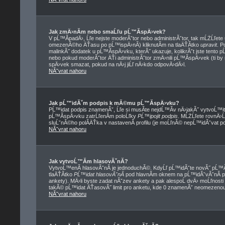
Jak zmÄ›nĂ­m nebo smaĹľu pĹ™Ă­spÄ›vek?
V pĹ™Ă­padÄ›, Ĺľe nejste moderĂˇtor nebo administrĂˇtor, tak mĹŻĹľete
omezenĂ©ho ÄŤasu po pĹ™ispÄ›nĂ­) kliknutĂ­m na tlaÄŤĂ­tko
upravit
. P
malinkĂ˝ dodatek u pĹ™Ă­spÄ›vku, kterĂ˝ ukazuje, kolikrĂˇt jste tento 
nebo pokud moderĂˇtor ÄŤi administrĂˇtor zmÄ›nili pĹ™Ă­spÄ›vek (ti by
spÄ›vek smazat, pokud na nÄ›j jiĹľ nÄ›kdo odpovÄ›dÄ›l.
NĂˇvrat nahoru
Jak pĹ™idĂˇm podpis k mĂ©mu pĹ™Ă­spÄ›vku?
PĹ™idat podpis znamenĂˇ, Ĺľe si musĂ­te nejdĹ™Ă­v nÄ›jakĂ˝ vytvoĹ™i
pĹ™Ă­spÄ›vku zatrĹľenĂ­m poloĹľky
PĹ™ipojit podpis
. MĹŻĹľete rovnÄ›
sluĹˇnĂ©ho polĂ­ÄŤka v nastavenĂ­ profilu (je moĹľnĂ© nepĹ™idĂˇvat p
NĂˇvrat nahoru
Jak vytvoĹ™Ă­m hlasovĂˇnĂ­?
VytvoĹ™enĂ­ hlasovĂˇnĂ­ je jednoduchĂ©. KdyĹľ pĹ™idĂˇte novĂ˝ pĹ™Ă­
tlaÄŤĂ­tko
PĹ™idat hlasovĂˇnĂ­
pod hlavnĂ­m oknem na pĹ™idĂˇvĂˇnĂ­ p
ankety). MÄ›li byste zadat nĂˇzev ankety a pak alespoĹ dvÄ› moĹľnost
takĂ© pĹ™idat ÄŤasovĂ˝ limit pro anketu, kde 0 znamenĂˇ neomezenou 
NĂˇvrat nahoru