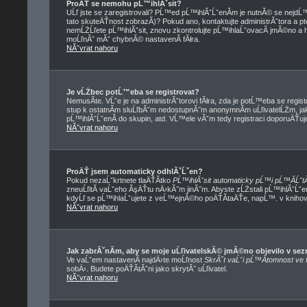
ProÄŤ se nemohu pĹ™ihlĂˇsit?
UĹľ jste se zaregistrovali? PĹ™ed pĹ™ihlĂˇĹˇenĂ­m je nutnĂ© se nejdĹ
tato skuteÄŤnost zobrazĂ­)? Pokud ano, kontaktujte administrĂˇtora a ptej
nemĹŻĹľete pĹ™ihlĂˇsit, znovu zkontrolujte pĹ™ihlaĹˇovacĂ­ jmĂ©no a he
moĹľnĂˇ mĂˇ chybnĂ© nastavenĂ­ fĂłra.
NĂˇvrat nahoru
Je vĹŻbec potĹ™eba se registrovat?
NemusĂ­te. VĹˇe je na administrĂˇtorovi fĂłra, zda je potĹ™eba se re
stup k ostatnĂ­m sluĹľbĂˇm nedostupnĂ˝m anonymnĂ­m uĹľivatelĹŻm, ja
pĹ™ihlĂˇĹˇenĂ­ do skupin, atd. VĹ™ele vĂˇm tedy registraci doporuÄŤuje
NĂˇvrat nahoru
ProÄŤ jsem automaticky odhlĂˇĹˇen?
Pokud nezaĹˇkrtnete tlaÄŤĂ­tko
PĹ™ihlĂˇsit automaticky pĹ™i pĹ™Ă­ĹˇtĂ
zneuĹľitĂ­ vaĹˇeho ĂşÄŤtu nÄ›kĂ˝m jinĂ˝m. Abyste zĹŻstali pĹ™ihlĂˇĹˇe
kdyĹľ se pĹ™ihlaĹˇujete z veĹ™ejnĂ©ho poÄŤĂ­taÄŤe, napĹ™. v knihovnÄ
NĂˇvrat nahoru
Jak zabrĂˇnĂ­m, aby se moje uĹľivatelskĂ© jmĂ©no objevilo v s
Ve vaĹˇem nastavenĂ­ najdÄ›te moĹľnost
SkrĂ˝t vaĹˇi pĹ™Ă­tomnost ve f
sobÄ›. Budete poÄŤĂ­tĂˇni jako skrytĂ˝ uĹľivatel.
NĂˇvrat nahoru