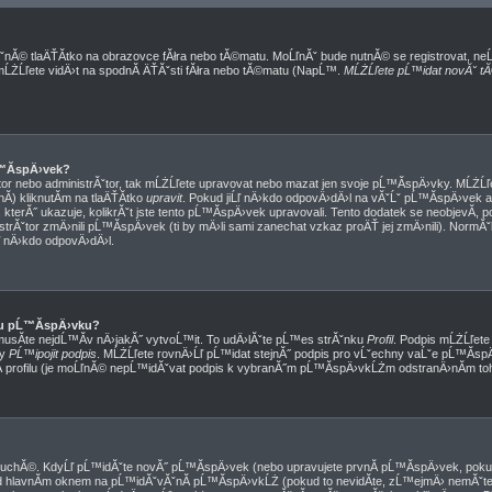
ˇnĂ© tlaÄŤĂ­tko na obrazovce fĂłra nebo tĂ©matu. MoĹľnĂˇ bude nutnĂ© se registrovat, ne
 mĹŻĹľete vidÄ›t na spodnĂ­ ÄŤĂˇsti fĂłra nebo tĂ©matu (NapĹ™.
MĹŻĹľete pĹ™idat novĂˇ tĂ
™Ă­spÄ›vek?
or nebo administrĂˇtor, tak mĹŻĹľete upravovat nebo mazat jen svoje pĹ™Ă­spÄ›vky. MĹŻĹľe
) kliknutĂ­m na tlaÄŤĂ­tko
upravit
. Pokud jiĹľ nÄ›kdo odpovÄ›dÄ›l na vĂˇĹˇ pĹ™Ă­spÄ›vek a 
kterĂ˝ ukazuje, kolikrĂˇt jste tento pĹ™Ă­spÄ›vek upravovali. Tento dodatek se neobjevĂ­, 
trĂˇtor zmÄ›nili pĹ™Ă­spÄ›vek (ti by mÄ›li sami zanechat vzkaz proÄŤ jej zmÄ›nili). Norm
ľ nÄ›kdo odpovÄ›dÄ›l.
u pĹ™Ă­spÄ›vku?
musĂ­te nejdĹ™Ă­v nÄ›jakĂ˝ vytvoĹ™it. To udÄ›lĂˇte pĹ™es strĂˇnku
Profil
. Podpis mĹŻĹľet
ky
PĹ™ipojit podpis
. MĹŻĹľete rovnÄ›Ĺľ pĹ™idat stejnĂ˝ podpis pro vĹˇechny vaĹˇe pĹ™Ă­s
­ profilu (je moĹľnĂ© nepĹ™idĂˇvat podpis k vybranĂ˝m pĹ™Ă­spÄ›vkĹŻm odstranÄ›nĂ­m toho
duchĂ©. KdyĹľ pĹ™idĂˇte novĂ˝ pĹ™Ă­spÄ›vek (nebo upravujete prvnĂ­ pĹ™Ă­spÄ›vek, pokud
 hlavnĂ­m oknem na pĹ™idĂˇvĂˇnĂ­ pĹ™Ă­spÄ›vkĹŻ (pokud to nevidĂ­te, zĹ™ejmÄ› nemĂˇte