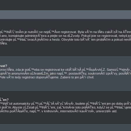
d pĹ™ihlĂˇĹˇenĂ­m je nutnĂ© se nejdĹ™Ă­ve registrovat. Byla vĂˇm na fĂłru zakĂˇzĂˇna ÄŤi
no, kontaktujte administrĂˇtora a ptejte se na dĹŻvody. Pokud jste se registrovali, nebyli jst
ntrolujte pĹ™ihlaĹˇovacĂ­ jmĂ©no a heslo. Obvykle toto bĂ˝vĂˇ ten problĂ©m a pokud nenĂ­, 
Ăłra.
ovat?
torovi fĂłra, zda je potĹ™eba se registrovat ke vklĂˇdĂˇnĂ­ pĹ™Ă­spÄ›vkĹŻ. SamozĹ™ejmÄ›
tupnĂ˝m anonymnĂ­m uĹľivatelĹŻm, jako napĹ™. postaviÄŤky, soukromĂ© zprĂˇvy, posĂ­lĂˇnĂ
ele vĂˇm tedy registraci doporuÄŤujeme. Zabere to jen pĂˇr chvil.
ˇĹˇen?
™ihlĂˇsit automaticky pĹ™i pĹ™Ă­ĹˇtĂ­ nĂˇvĹˇtÄ›vÄ›
, budete pĹ™ihlĂˇĹˇeni jen po dobu prĂˇc
 jinĂ˝m. Abyste zĹŻstali pĹ™ihlĂˇĹˇeni, zaĹˇkrtnÄ›te toto polĂ­ÄŤko, kdyĹľ se pĹ™ihlaĹˇuj
nĂ©ho poÄŤĂ­taÄŤe, napĹ™. v knihovnÄ›, internetovĂ© kavĂˇrnÄ›, univerzitÄ› atd.