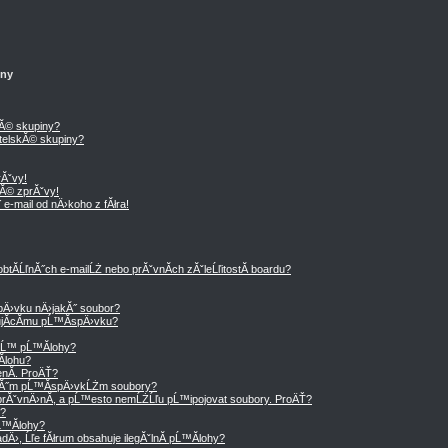
iny
kĂ© skupiny?
telskĂ© skupiny?
Ăˇvy!
Ă© zprĂˇvy!
e-mail od nÄ›koho z fĂłra!
tĂ­ĹľnĂ˝ch e-mailĹŻ nebo prĂˇvnĂ­ch zĂˇleĹľitostĂ­ boardu?
Ä›vku nÄ›jakĂ˝ soubor?
tujĂ­cĂ­mu pĹ™Ă­spÄ›vku?
ˇĹ™ pĹ™Ă­lohy?
­lohu?
nĂ­. ProÄŤ?
mĂ˝m pĹ™Ă­spÄ›vkĹŻm soubory?
rĂˇvnÄ›nĂ­, a pĹ™esto nemĹŻĹľu pĹ™ipojovat soubory. ProÄŤ?
y?
Ĺ™Ă­lohy?
›, Ĺľe fĂłrum obsahuje ilegĂˇlnĂ­ pĹ™Ă­lohy?