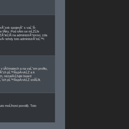
brĂˇzek spojenĂ˝ s vaĹˇĂ­
ve fĂłru. Pod nĂ­m se mĹŻĹľe
ĂˇleĹľĂ­ na administrĂˇtorovi, zda
vÄ› tehdy toto administrĂˇtoĹ™i
v tĂ©matech a na vaĹˇem profilu,
anĂ˝ch pĹ™Ă­spÄ›vkĹŻ a k
­m, nezatÄ›Ĺľujte board
ˇich pĹ™Ă­spÄ›vkĹŻ snĂ­Ĺľit.
to moĹľnost povolil). Toto