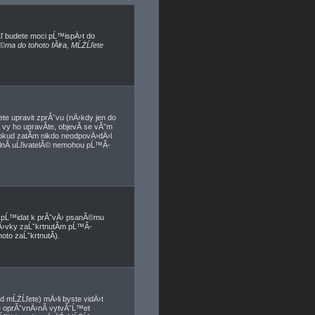
Ĺľ budete moci pĹ™ispÄ›t do
©ma do tohoto fĂłra, MĹŻĹľete
te upravit zprĂˇvu (nÄ›kdy jen do
vy ho upravĂ­te, objevĂ­ se vĂˇm
pokud zatĂ­m nikdo neodpovÄ›dÄ›l
ĂˇlnĂ­ uĹľivatelĂ© nemohou pĹ™Ă­
e pĹ™idat k prĂˇvÄ› psanĂ©mu
pÄ›vky zaĹˇkrtnutĂ­m pĹ™Ă­
to zaĹˇkrtnutĂ­).
 mĹŻĹľete) mÄ›li byste vidÄ›t
 oprĂˇvnÄ›nĂ­ vytvĂˇĹ™et