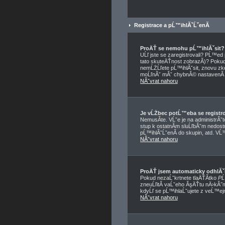
Registrace a pĹ™ihlĂˇĹˇenĂ­
ProÄŤ se nemohu pĹ™ihlĂˇsit?
UĹľ jste se zaregistrovali? PĹ™e
tato skuteÄŤnost zobrazĂ­)? Pokud a
nemĹŻĹľete pĹ™ihlĂˇsit, znovu zko
moĹľnĂˇ mĂˇ chybnĂ© nastavenĂ­ f
NĂˇvrat nahoru
Je vĹŻbec potĹ™eba se registr
NemusĂ­te. VĹˇe je na administrĂˇ
stup k ostatnĂ­m sluĹľbĂˇm nedos
pĹ™ihlĂˇĹˇenĂ­ do skupin, atd. VĹ™
NĂˇvrat nahoru
ProÄŤ jsem automaticky odhlĂ
Pokud nezaĹˇkrtnete tlaÄŤĂ­tko
PĹ
zneuĹľitĂ­ vaĹˇeho ĂşÄŤtu nÄ›kĂ˝m
kdyĹľ se pĹ™ihlaĹˇujete z veĹ™ej
NĂˇvrat nahoru