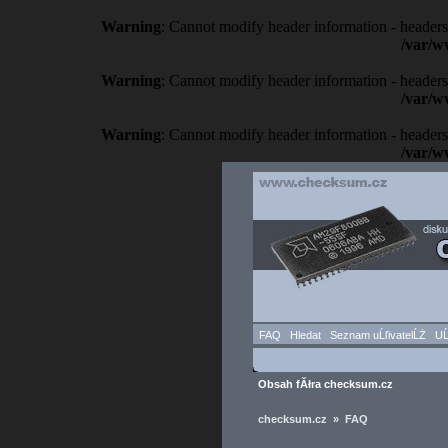
Warning
: Cannot modify header information - headers
/var/w
Warning
: Cannot modify header information - headers
/var/w
Warning
: Cannot modify header information - headers
/var/w
FAQ
Hledat
Seznam uĹľivatelĹŻ
UĹ
Obsah fĂłra checksum.cz
checksum.cz » FAQ