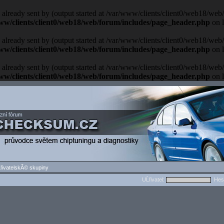
 already sent by (output started at /var/www/clients/client0/web18/we
ww/clients/client0/web18/web/forum/includes/page_header.php
on 
 already sent by (output started at /var/www/clients/client0/web18/we
ww/clients/client0/web18/web/forum/includes/page_header.php
on 
 already sent by (output started at /var/www/clients/client0/web18/we
ww/clients/client0/web18/web/forum/includes/page_header.php
on 
ľivatelskĂ© skupiny
UĹľivatel:
Hes