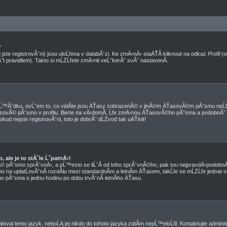
?
jste registrovĂˇni) jsou uloĹľena v databĂˇzi. Ke zmÄ›nÄ› staÄŤĂ­ kliknout na odkaz
Profil
(o
Ă˝t pravidlem). Takto si mĹŻĹľete zmÄ›nit veĹˇkerĂˇ svĂˇ nastavenĂ­.
™Ăˇdku, ovĹˇem to, co vidĂ­te jsou ÄŤasy zobrazenĂ© v jinĂ©m ÄŤasovĂ©m pĂˇsmu neĹľ
 ÄŤasovĂ© pĂˇsmo v profilu. Berte na vÄ›domĂ­, Ĺľe zmÄ›nou ÄŤasovĂ©ho pĂˇsma a podobnĂˇ
okud nejste registrovĂˇni, toto je dobrĂ˝ dĹŻvod tak uÄŤinit!
ale je to stĂˇle ĹˇpatnÄ›!
sovĂ© pĂˇsmo sprĂˇvnÄ›, a pĹ™esto se liĹˇĂ­ od toho sprĂˇvnĂ©ho, pak tou nejpravdÄ›podobnÄ›
no na uplatĹovĂˇnĂ­ rozdĂ­lu mezi standardnĂ­m a letnĂ­m ÄŤasem, takĹľe se mĹŻĹľe jednat o 
 pĂˇsma o jednu hodinu po dobu trvĂˇnĂ­ letnĂ­ho ÄŤasu.
oval tento jazyk, neboĹĄ jej nikdo do tohoto jazyka zatĂ­m nepĹ™eloĹľil. Kontaktujte admini