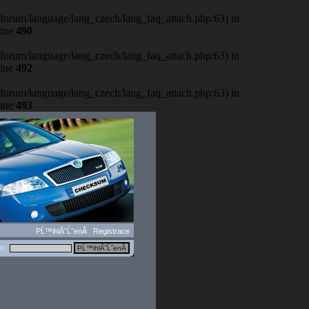
b/forum/language/lang_czech/lang_faq_attach.php:63) in
line
490
b/forum/language/lang_czech/lang_faq_attach.php:63) in
line
492
b/forum/language/lang_czech/lang_faq_attach.php:63) in
line
493
PĹ™ihlĂˇĹˇenĂ­
Registrace
lo: