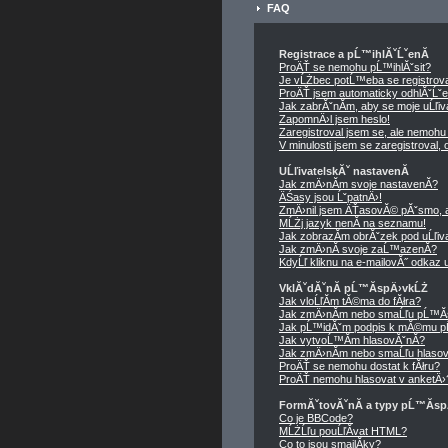
FAQ
Registrace a pĹ™ihlĂˇĹˇenĂ­
ProÄŤ se nemohu pĹ™ihlĂˇsit?
Je vĹŻbec potĹ™eba se registrov
ProÄŤ jsem automaticky odhlĂˇĹˇ
Jak zabrĂˇnĂ­m, aby se moje uĹľi
ZapomnÄ›l jsem heslo!
Zaregistroval jsem se, ale nemohu 
V minulosti jsem se zaregistroval
UĹľivatelskĂˇ nastavenĂ­
Jak zmÄ›nĂ­m svoje nastavenĂ­?
ÄŚasy jsou ĹˇpatnÄ›!
ZmÄ›nil jsem ÄŤasovĂ© pĂˇsmo, ale
MĹŻj jazyk nenĂ­ na seznamu!
Jak zobrazĂ­m obrĂˇzek pod uĹľi
Jak zmÄ›nĂ­ svoje zaĹ™azenĂ­?
KdyĹľ kliknu na e-mailovĂ˝ odkaz u
VklĂˇdĂˇnĂ­ pĹ™Ă­spÄ›vkĹŻ
Jak vloĹľĂ­m tĂ©ma do fĂłra?
Jak zmÄ›nĂ­m nebo smaĹľu pĹ™Ă
Jak pĹ™idĂˇm podpis k mĂ©mu p
Jak vytvoĹ™Ă­m hlasovĂˇnĂ­?
Jak zmÄ›nĂ­m nebo smaĹľu hlasov
ProÄŤ se nemohu dostat k fĂłru?
ProÄŤ nemohu hlasovat v anketÄ›
FormĂˇtovĂˇnĂ­ a typy pĹ™Ă­s
Co je BBCode?
MĹŻĹľu pouĹľĂ­vat HTML?
Co to jsou smajlĂ­ky?