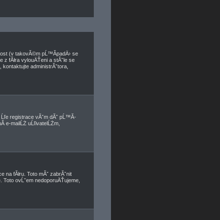
nnost (v takovĂ©m pĹ™Ă­padÄ› se
e z fĂłra vylouÄŤeni a stĂˇle se
kontaktujte administrĂˇtora,
, Ĺľe registrace vĂˇm dĂˇ pĹ™Ă­
­ e-mailĹŻ uĹľivatelĹŻm,
e na fĂłru. Toto mĂˇ zabrĂˇnit
ete. Toto ovĹˇem nedoporuÄŤujeme,