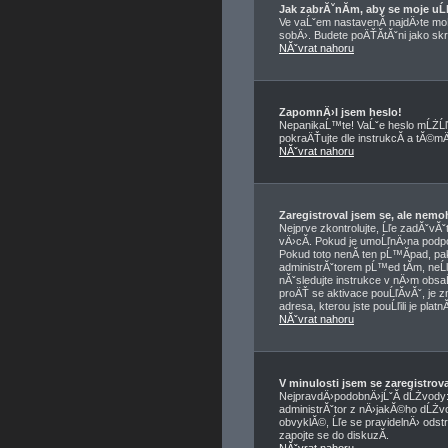
Jak zabrĂˇnĂ­m, aby se moje u
Ve vaĹˇem nastavenĂ­ najdÄ›te m
sobÄ›. Budete poÄŤĂ­tĂˇni jako skry
NĂˇvrat nahoru
ZapomnÄ›l jsem heslo!
NepanikaĹ™te! VaĹˇe heslo mĹŻĹľ
pokraÄŤujte dle instrukcĂ­ a tĂ©
NĂˇvrat nahoru
Zaregistroval jsem se, ale nemo
Nejprve zkontrolujte, Ĺľe zadĂˇvĂ
vÄ›cĂ­. Pokud je umoĹľnÄ›na podpo
Pokud toto nenĂ­ ten pĹ™Ă­pad, pa
administrĂˇtorem pĹ™ed tĂ­m, neĹľ 
nĂˇsledujte instrukce v nÄ›m obsaĹ
proÄŤ se aktivace pouĹľĂ­vĂˇ, je 
adresa, kterou jste pouĹľili je plat
NĂˇvrat nahoru
V minulosti jsem se zaregistro
NejpravdÄ›podobnÄ›jĹˇĂ­ dĹŻvody: z
administrĂˇtor z nÄ›jakĂ©ho dĹŻvo
obvyklĂ©, Ĺľe se pravidelnÄ› odstr
zapojte se do diskuzĂ­.