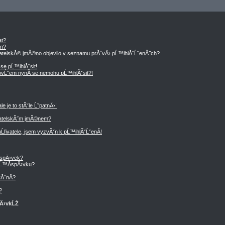
at?
en?
vatelskĂ© jmĂ©no objevilo v seznamu prĂˇvÄ› pĹ™ihlĂˇĹˇenĂ˝ch?
se pĹ™ihlĂˇsit!
, ovĹˇem nynĂ­ se nemohu pĹ™ihlĂˇsit?!
 je to stĂˇle ĹˇpatnÄ›!
vatelskĂ˝m jmĂ©nem?
Ĺľivatele, jsem vyzvĂˇn k pĹ™ihlĂˇĹˇenĂ­!
­spÄ›vek?
Ĺ™Ă­spÄ›vku?
ĂˇnĂ­?
?
pÄ›vkĹŻ