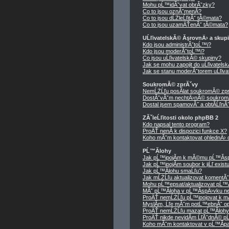
Mohu pĹ™idĂˇvat obrĂˇzky?
Co to jsou oznĂˇmenĂ­?
Co to jsou dĹŻleĹľitĂˇ tĂ©mata?
Co to jsou uzamÄŤenĂˇ tĂ©mata?
UĹľivatelskĂ© ĂşrovnÄ› a skup
Kdo jsou administrĂˇtoĹ™i?
Kdo jsou moderĂˇtoĹ™i?
Co jsou uĹľivatelskĂ© skupiny?
Jak se mohu zapojit do uĹľivatels
Jak se stanu moderĂˇtorem uĹľiva
SoukromĂ© zprĂˇvy
NemĹŻĹľu posĂ­lat soukromĂ© zpr
DostĂˇvĂˇm nechtÄ›nĂ© soukrom
Dostal jsem spamovĂ˝ a obtĂ­ĹľnĂ˝ 
ZĂˇleĹľitosti okolo phpBB 2
Kdo napsal tento program?
ProÄŤ nenĂ­ k dispozici funkce X?
Koho mĂˇm kontaktovat ohlednÄ› ob
PĹ™Ă­lohy
Jak pĹ™ipojĂ­m k mĂ©mu pĹ™Ă­sp
Jak pĹ™ipojĂ­m soubor k jiĹľ exis
Jak pĹ™Ă­lohu smaĹľu?
Jak mĹŻĹľu aktualizovat komentĂ
Mohu pĹ™epsat/aktualizovat pĹ™Ă
MĂˇ pĹ™Ă­loha v pĹ™Ă­spÄ›vku ne
ProÄŤ nemĹŻĹľu pĹ™ipojovat k 
MyslĂ­m, Ĺľe mĂˇm potĹ™ebnĂˇ op
ProÄŤ nemĹŻĹľu mazat pĹ™Ă­loh
ProÄŤ nikde nevidĂ­m ĹľĂˇdnĂ© p
Koho mĂˇm kontaktovat v pĹ™Ă­padÄ