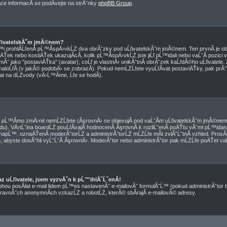
e informacĂ­ se podĂ­vejte na strĂˇnky
phpBB Group
.
ĹľivatelskĂ˝m jmĂ©nem?
pĹ™i prohlĂ­ĹľenĂ­ pĹ™Ă­spÄ›vkĹŻ dva obrĂˇzky pod uĹľivatelskĂ˝m jmĂ©nem. Ten prvnĂ­ je o
ÄŤek nebo kostiÄŤek ukazujĂ­cĂ­, kolik pĹ™Ă­spÄ›vkĹŻ jste jiĹľ pĹ™idali nebo vaĹˇĂ­ pozici 
Ă˝ jako "postaviÄŤka" (avatar), coĹľ je vlastnÄ› unikĂˇtnĂ­ obrĂˇzek kaĹľdĂ©ho uĹľivatele. Z
 naloĹľĂ­ (v jakĂ© podobÄ› se zobrazĂ­). Pokud nemĹŻĹľete vyuĹľĂ­vat postaviÄŤky, pak prĂˇ
tat na dĹŻvody (vÄ›Ĺ™Ă­me, Ĺľe se hodĂ­).
pĹ™Ă­mo zmÄ›nit nemĹŻĹľete (ĂşrovnÄ› se objevujĂ­ pod vaĹˇĂ­m uĹľivatelskĂ˝m jmĂ©nem 
edu). VÄ›tĹˇina boardĹŻ pouĹľĂ­vajĂ­ hodnocenĂ­ ĂşrovnĂ­ k rozliĹˇenĂ­ poÄŤtu vĂˇmi pĹ™id
Ż, napĹ™. oznaÄŤenĂ­ moderĂˇtorĹŻ a administrĂˇtorĹŻ mĹŻĹľe mĂ­t zvlĂˇĹˇtnĂ­ vzhled. ProsĂ
 abyste dosĂˇhli vyĹˇĹˇĂ­ ĂşrovnÄ›. ModerĂˇtor nebo administrĂˇtor pak mĹŻĹľe poÄŤet vaĹ
z uĹľivatele, jsem vyzvĂˇn k pĹ™ihlĂˇĹˇenĂ­!
ohou posĂ­lat e-mail lidem pĹ™es nastavenĂ˝ e-mailovĂ˝ formulĂˇĹ™ (pokud administrĂˇtor tu
travnĂ˝ch anonymnĂ­ch vzkazĹŻ a robotĹŻ, kterĂ© sbĂ­rajĂ­ e-mailovĂ© adresy.