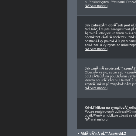
pĹ™eklad vytvoĹ™te sami. Pro vĂ­c
NĂˇvrat nahoru
Jak zobrazĂ­m obrĂˇzek pod u
MoĹľnĂˇ, Ĺľe jste zaregistrovali 
ĂşrovnĂ­, obvykle ve tvaru hvÄ›zdi
nachĂˇzet vÄ›tĹˇĂ­ obrĂˇzek, znĂˇm
postaviÄŤky povolĂ­ ÄŤi jak s nimi
zakĂˇzali, a vy byste se mÄ›li zep
NĂˇvrat nahoru
Jak zmÄ›nĂ­ svoje zaĹ™azenĂ­?
ObecnÄ› vzato, svoje zaĹ™azenĂ­ 
coĹľ zĂˇleĹľĂ­ na pouĹľitĂ©m vzhl
identifikaci urÄŤitĂ˝ch uĹľivatelĹ
zbyteÄŤnĂ˝m pĹ™ispĂ­vĂˇnĂ­m jen,
NĂˇvrat nahoru
KdyĹľ kliknu na e-mailovĂ˝ odka
Pouze registrovanĂ­ uĹľivatelĂ© m
opatĹ™enĂ­ umoĹľĹuje zbavit se o
NĂˇvrat nahoru
VklĂˇdĂˇnĂ­ pĹ™Ă­spÄ›vkĹŻ