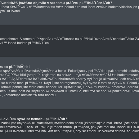
ĹľivatelskĂ© jmĂ©no objevilo v seznamu prĂˇvÄ› pĹ™ihlĂˇĹˇenĂ˝ch?
oĹľnost
SkrĂ˝t vaĹˇi pĹ™Ă­tomnost ve fĂłru
, pokud tuto moĹľnost
zvolĂ­te
budete viditelnĂ­ jen
tĂ˝ uĹľivatel.
eme obnovit. V tomto pĹ™Ă­padÄ› zmĂˇÄŤknÄ›te na pĹ™ihlaĹˇovacĂ­ strĂˇnce tlaÄŤĂ­tko
Za
mÄ›Ĺ™ ihned budete pĹ™ihlĂˇĹˇeni
hu se pĹ™ihlĂˇsit!
ˇte sprĂˇvnĂ© uĹľivatelskĂ© jmĂ©no a heslo. Pokud jsou v poĹ™Ăˇdku, pak se mohla odehrĂˇ
ra COPPA a klikli jste pĹ™i registraci na odkaz
... a je mi mĂ©nÄ› neĹľ 13 let
, budete muset
k vĂˇĹˇ ĂşÄŤet musĂ­ bĂ˝t aktivovĂˇn. NÄ›kterĂ© boardy vyĹľadujĂ­ aktivaci vĹˇech novĂ˝ch
se budete moci pĹ™ihlĂˇsit. KdyĹľ jste se registrovali, byli byste k tomuto vyzvĂˇni. Pokud 
ľenĂ©, pokud jste tento email neobdrĹľeli, ujistÄ›te se, Ĺľe vĂˇmi zadanĂˇ emailovĂˇ adres
zmenĹˇit moĹľnost vĂ˝skytu
neĹľĂˇdoucĂ­ch
uĹľivatelĹŻ, kteĹ™Ă­ se snaĹľĂ­ pouze obtÄ›Ĺľovat. 
nĂˇ, kontaktujte administrĂˇtora boardu.
val, ovĹˇem nynĂ­ se nemohu pĹ™ihlĂˇsit?!
adali jste chybnĂ© uĹľivatelskĂ© jmĂ©no nebo heslo (zkontrolujte e-mail, kterĂ˝ jste obdrĹľ
du smazal vĂˇĹˇ ĂşÄŤet. Pokud je to ten druhĂ˝ pĹ™Ă­pad, pak jste moĹľnĂˇ nevloĹľili ĹľĂˇ
aĹujĂ­ uĹľivatelĂ©, kteĹ™Ă­ niÄŤĂ­m nepĹ™ispÄ›li, aby se zmenĹˇila velikost databĂˇze. Zku