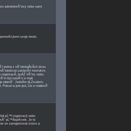
 pro administrĂˇtory nebo sami
pomnÄ›l jsem svoje heslo
,
t jedna z nĂˇsledujĂ­cĂ­ch dvou
 nĂˇsledovat zaslanĂ© instrukce.
 registracĂ­, buÄŹ VĂˇmi, nebo
vĂˇm byl zaslĂˇn e-mail,
a je platnĂˇ. JednĂ­m dĹŻvodem,
Pokud si jste jisti, Ĺľe e-mailovĂˇ
eli pĹ™i registraci) nebo
dnĂ˝ pĹ™Ă­spÄ›vek. Je to
ste se zaregistrovat znovu a