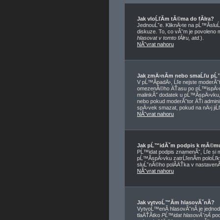
Jak vloĹľĂ­m tĂ©ma do fĂłra?
JednouĹˇe. KliknÄ›te na pĹ™Ă­sluĹ
diskuze. To, co vĂˇm je povoleno
hlasovat v tomto fĂłru, atd.
).
NĂˇvrat nahoru
Jak zmÄ›nĂ­m nebo smaĹľu pĹ
V pĹ™Ă­padÄ›, Ĺľe nejste moderĂˇt
omezenĂ©ho ÄŤasu po pĹ™ispÄ›nĂ­
malinkĂ˝ dodatek u pĹ™Ă­spÄ›vku, 
nebo pokud moderĂˇtor ÄŤi adminis
spÄ›vek smazat, pokud na nÄ›j jiĹ
NĂˇvrat nahoru
Jak pĹ™idĂˇm podpis k mĂ©m
PĹ™idat podpis znamenĂˇ, Ĺľe si 
pĹ™Ă­spÄ›vku zatrĹľenĂ­m poloĹľ
sluĹˇnĂ©ho polĂ­ÄŤka v nastavenĂ
NĂˇvrat nahoru
Jak vytvoĹ™Ă­m hlasovĂˇnĂ­?
VytvoĹ™enĂ­ hlasovĂˇnĂ­ je jedno
tlaÄŤĂ­tko
PĹ™idat hlasovĂˇnĂ­
pod