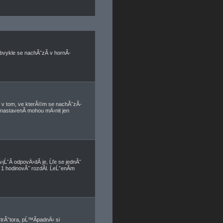
bvykle se nachĂˇzĂ­ v hornĂ­
 v tom, ve kterĂ©m se nachĂˇzĂ­
 nastavenĂ­ mohou mÄ›nit jen
jĹˇĂ­ odpovÄ›dĂ­ je, Ĺľe se jednĂˇ
1 hodinovĂ˝ rozdĂ­l. ĹeĹˇenĂ­m
strĂˇtora, pĹ™Ă­padnÄ› si