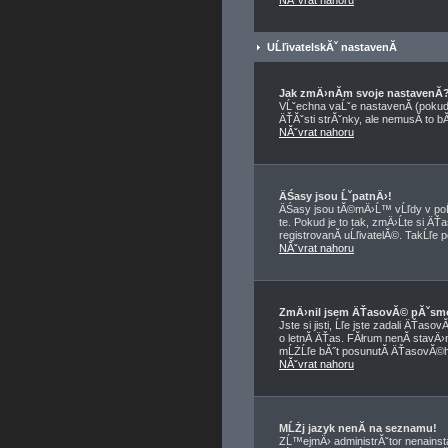
NĂˇvrat nahoru
UĹľivatelskĂˇ nastavenĂ­
Jak zmÄ›nĂ­m svoje nastavenĂ­
VĹˇechna vaĹˇe nastavenĂ­ (pokud 
ÄŤĂˇsti strĂˇnky, ale nemusĂ­ to b
NĂˇvrat nahoru
ÄŚasy jsou ĹˇpatnÄ›!
ÄŚasy jsou tĂ©mÄ›Ĺ™ vĹľdy v poĹ
te. Pokud je to tak, zmÄ›Ĺte si
registrovanĂ­ uĹľivatelĂ©. TakĹľe p
NĂˇvrat nahoru
ZmÄ›nil jsem ÄŤasovĂ© pĂˇsmo, 
Jste si jisti, Ĺľe jste zadali ÄŤa
o letnĂ­ ÄŤas. FĂłrum nenĂ­ stavÄ›
mĹŻĹľe bĂ˝t posunutĂ­ ÄŤasovĂ©ho
NĂˇvrat nahoru
MĹŻj jazyk nenĂ­ na seznamu!
ZĹ™ejmÄ› administrĂˇtor nenainstal