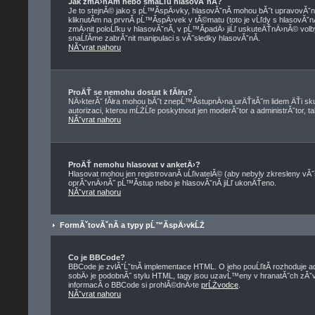
Jak zmÄ›nĂ­m nebo smaĹľu hlasovĂˇnĂ­?
Je to stejnĂ© jako s pĹ™Ă­spÄ›vky, hlasovĂˇnĂ­ mohou bĂ˝t upravovĂˇ
kliknutĂ­m na prvnĂ­ pĹ™Ă­spÄ›vek v tĂ©matu (toto je vĹľdy s hlasovĂˇ
zmÄ›nit poloĹľku v hlasovĂˇnĂ­, v pĹ™Ă­padÄ› jiĹľ uskuteÄŤnÄ›nĂ© volb
snaĹľĂ­me zabrĂˇnit manipulaci s vĂ˝sledky hlasovĂˇnĂ­.
NĂˇvrat nahoru
ProÄŤ se nemohu dostat k fĂłru?
NÄ›kterĂˇ fĂłra mohou bĂ˝t znepĹ™Ă­stupnÄ›na urÄŤitĂ˝m lidem ÄŤi skup
autorizaci, kterou mĹŻĹľe poskytnout jen moderĂˇtor a administrĂˇtor, tak
NĂˇvrat nahoru
ProÄŤ nemohu hlasovat v anketÄ›?
Hlasovat mohou jen registrovanĂ­ uĹľivatelĂ© (aby nebyly zkresleny vĂ˝
oprĂˇvnÄ›nĂ˝ pĹ™Ă­stup nebo je hlasovĂˇnĂ­ jiĹľ ukonÄŤeno.
NĂˇvrat nahoru
FormĂˇtovĂˇnĂ­ a typy pĹ™Ă­spÄ›vkĹŻ
Co je BBCode?
BBCode je zvlĂˇĹˇtnĂ­ implementace HTML. O jeho pouĹľitĂ­ rozhoduje a
sobÄ› je podobnĂ˝ stylu HTML, tagy jsou uzavĹ™eny v hranatĂ˝ch zĂˇvorkĂ
informacĂ­ o BBCode si prohlĂ©dnÄ›te
prĹŻvodce
.
NĂˇvrat nahoru