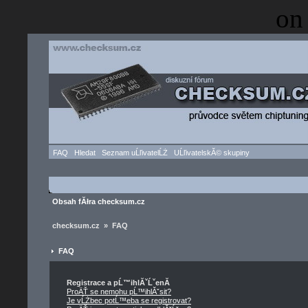
on
FAQ
Hledat
Seznam uĹľivatelĹŻ
UĹľivatelskĂ© skupiny
Obsah fĂłra checksum.cz
checksum.cz » FAQ
FAQ
Registrace a pĹ™ihlĂˇĹˇenĂ­
ProÄŤ se nemohu pĹ™ihlĂˇsit?
Je vĹŻbec potĹ™eba se registrovat?