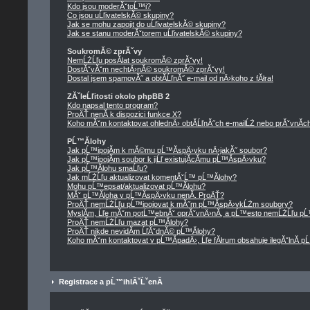
Kdo jsou moderĂˇtoĹ™i?
Co jsou uĹľivatelskĂ© skupiny?
Jak se mohu zapojit do uĹľivatelskĂ© skupiny?
Jak se stanu moderĂˇtorem uĹľivatelskĂ© skupiny?
SoukromĂ© zprĂˇvy
NemĹŻĹľu posĂ­lat soukromĂ© zprĂˇvy!
DostĂˇvĂˇm nechtÄ›nĂ© soukromĂ© zprĂˇvy!
Dostal jsem spamovĂ˝ a obtĂ­ĹľnĂ˝ e-mail od nÄ›koho z fĂłra!
ZĂˇleĹľitosti okolo phpBB 2
Kdo napsal tento program?
ProÄŤ nenĂ­ k dispozici funkce X?
Koho mĂˇm kontaktovat ohlednÄ› obtĂ­ĹľnĂ˝ch e-mailĹŻ nebo prĂˇvnĂ­ch 
PĹ™Ă­lohy
Jak pĹ™ipojĂ­m k mĂ©mu pĹ™Ă­spÄ›vku nÄ›jakĂ˝ soubor?
Jak pĹ™ipojĂ­m soubor k jiĹľ existujĂ­cĂ­mu pĹ™Ă­spÄ›vku?
Jak pĹ™Ă­lohu smaĹľu?
Jak mĹŻĹľu aktualizovat komentĂˇĹ™ pĹ™Ă­lohy?
Mohu pĹ™epsat/aktualizovat pĹ™Ă­lohu?
MĂˇ pĹ™Ă­loha v pĹ™Ă­spÄ›vku nenĂ­. ProÄŤ?
ProÄŤ nemĹŻĹľu pĹ™ipojovat k mĂ˝m pĹ™Ă­spÄ›vkĹŻm soubory?
MyslĂ­m, Ĺľe mĂˇm potĹ™ebnĂˇ oprĂˇvnÄ›nĂ­, a pĹ™esto nemĹŻĹľu pĹ
ProÄŤ nemĹŻĹľu mazat pĹ™Ă­lohy?
ProÄŤ nikde nevidĂ­m ĹľĂˇdnĂ© pĹ™Ă­lohy?
Koho mĂˇm kontaktovat v pĹ™Ă­padÄ›, Ĺľe fĂłrum obsahuje ilegĂˇlnĂ­ p
Registrace a pĹ™ihlĂˇĹˇenĂ­