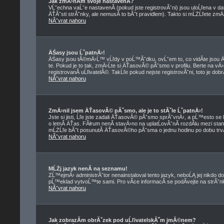
Jak zmÄ›nĂ­m svoje nastavenĂ­?
VĹˇechna vaĹˇe nastavenĂ­ (pokud jste registrovĂˇni) jsou uloĹľena v d
ÄŤĂˇsti strĂˇnky, ale nemusĂ­ to bĂ˝t pravidlem). Takto si mĹŻĹľete zmÄ
NĂˇvrat nahoru
ÄŚasy jsou ĹˇpatnÄ›!
ÄŚasy jsou tĂ©mÄ›Ĺ™ vĹľdy v poĹ™Ăˇdku, ovĹˇem to, co vidĂ­te jso
te. Pokud je to tak, zmÄ›Ĺte si ÄŤasovĂ© pĂˇsmo v profilu. Berte na
registrovanĂ­ uĹľivatelĂ©. TakĹľe pokud nejste registrovĂˇni, toto je dob
NĂˇvrat nahoru
ZmÄ›nil jsem ÄŤasovĂ© pĂˇsmo, ale je to stĂˇle ĹˇpatnÄ›!
Jste si jisti, Ĺľe jste zadali ÄŤasovĂ© pĂˇsmo sprĂˇvnÄ›, a pĹ™esto se 
o letnĂ­ ÄŤas. FĂłrum nenĂ­ stavÄ›no na uplatĹovĂˇnĂ­ rozdĂ­lu mezi st
mĹŻĹľe bĂ˝t posunutĂ­ ÄŤasovĂ©ho pĂˇsma o jednu hodinu po dobu trvĂ
NĂˇvrat nahoru
MĹŻj jazyk nenĂ­ na seznamu!
ZĹ™ejmÄ› administrĂˇtor nenainstaloval tento jazyk, neboĹĄ jej nikdo do
pĹ™eklad vytvoĹ™te sami. Pro vĂ­ce informacĂ­ se podĂ­vejte na strĂˇ
NĂˇvrat nahoru
Jak zobrazĂ­m obrĂˇzek pod uĹľivatelskĂ˝m jmĂ©nem?