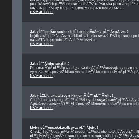
pouĹľitĂ­ svĂ˝ch pĹ™Ă­loh nese kaĹľdĂ˝/Ăˇ uĹľivatel/ka plnou a nepĹ™
kdykoliv pĹ™Ă­lohy bez pĹ™edchozĂ­ho upozornÄ›nĂ­ mazat.
NĂˇvrat nahoru
Jak pĹ™ipojĂ­m soubor k jiĹľ existujĂ­cĂ­mu pĹ™Ă­spÄ›vku?
Najdi danĂ˝ pĹ™Ă­spÄ›vek a klikni na ikonku
upravit
. DĂˇle postupuj po
na tlaÄŤĂ­tko pro odeslĂˇnĂ­ pĹ™Ă­spÄ›vku.
NĂˇvrat nahoru
Jak pĹ™Ă­lohu smaĹľu?
Pro smazĂˇnĂ­ pĹ™Ă­lohy dej
upravit
danĂ˝ pĹ™Ă­spÄ›vek a v seznamu pĹ
vymazat. Akci potvrÄŹ kliknutĂ­m na tlaÄŤĂ­tko pro odeslĂˇnĂ­ pĹ™Ă­spÄ
NĂˇvrat nahoru
Jak mĹŻĹľu aktualizovat komentĂˇĹ™ pĹ™Ă­lohy?
CheĹˇ-li upravit komentĂˇĹ™ pĹ™Ă­lohy, dej
upravit
danĂ˝ pĹ™Ă­spÄ›vek,
Aktualizovat komentĂˇĹ™
. Akci potvrÄŹ kliknutĂ­m na tlaÄŤĂ­tko pro od
NĂˇvrat nahoru
Mohu pĹ™epsat/aktualizovat pĹ™Ă­lohu?
ChceĹˇ-li pĹ™epsat nÄ›jakĂ˝ soubor (tĹ™eba jeho novÄ›jĹˇĂ­ verzĂ­), kli
pĹ™idĂˇvĂˇnĂ­ novĂ©ho souboru, jen nakonec neklikej na
PĹ™ipojit so