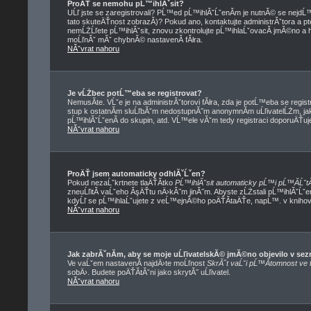
ProÄŤ se nemohu pĹ™ihlĂˇsit?
UĹľ jste se zaregistrovali? PĹ™ed pĹ™ihlĂˇĹˇenĂ­m je nutnĂ© se nejdĹ
tato skuteÄŤnost zobrazĂ­)? Pokud ano, kontaktujte administrĂˇtora a ptej
nemĹŻĹľete pĹ™ihlĂˇsit, znovu zkontrolujte pĹ™ihlaĹˇovacĂ­ jmĂ©no a he
moĹľnĂˇ mĂˇ chybnĂ© nastavenĂ­ fĂłra.
NĂˇvrat nahoru
Je vĹŻbec potĹ™eba se registrovat?
NemusĂ­te. VĹˇe je na administrĂˇtorovi fĂłra, zda je potĹ™eba se re
stup k ostatnĂ­m sluĹľbĂˇm nedostupnĂ˝m anonymnĂ­m uĹľivatelĹŻm, ja
pĹ™ihlĂˇĹˇenĂ­ do skupin, atd. VĹ™ele vĂˇm tedy registraci doporuÄŤuje
NĂˇvrat nahoru
ProÄŤ jsem automaticky odhlĂˇĹˇen?
Pokud nezaĹˇkrtnete tlaÄŤĂ­tko
PĹ™ihlĂˇsit automaticky pĹ™i pĹ™Ă­ĹˇtĂ
zneuĹľitĂ­ vaĹˇeho ĂşÄŤtu nÄ›kĂ˝m jinĂ˝m. Abyste zĹŻstali pĹ™ihlĂˇĹˇe
kdyĹľ se pĹ™ihlaĹˇujete z veĹ™ejnĂ©ho poÄŤĂ­taÄŤe, napĹ™. v knihovnÄ
NĂˇvrat nahoru
Jak zabrĂˇnĂ­m, aby se moje uĹľivatelskĂ© jmĂ©no objevilo v s
Ve vaĹˇem nastavenĂ­ najdÄ›te moĹľnost
SkrĂ˝t vaĹˇi pĹ™Ă­tomnost ve f
sobÄ›. Budete poÄŤĂ­tĂˇni jako skrytĂ˝ uĹľivatel.
NĂˇvrat nahoru