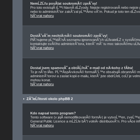
NemĹŻĹľu posĂ­lat soukromĂ© zprĂˇvy!
Pro toto existujĂ­ tĹ™i hlavnĂ­ dĹŻvody. Nejste registrovanĂ­ nebo nejst
nebo to administrĂˇtor zakĂˇzal pĹ™Ă­mo vĂˇm. Pokud je toto ten dĹŻvod,
NĂˇvrat nahoru
DostĂˇvĂˇm nechtÄ›nĂ© soukromĂ© zprĂˇvy!
PlĂˇnujeme pĹ™idĂˇnĂ­ seznamu ignorovanĂ˝ch uĹľivatelĹŻ v systĂ©mu 
kontaktujte svĂ©ho administrĂˇtora, kterĂ˝ mĂˇ tu moc takovĂ©mu uĹľiva
NĂˇvrat nahoru
Dostal jsem spamovĂ˝ a obtĂ­ĹľnĂ˝ e-mail od nÄ›koho z fĂłra!
To je nĂˇm lĂ­to. PĹ™Ă­spÄ›vkovĂ© formulĂˇĹ™e obsahujĂ­ obrannĂ© me
administrĂˇtorovi a zaslat kopii e-mailu, kterĂ˝ jste obdrĹľeli, coĹľ je 
mohou konat.
NĂˇvrat nahoru
ZĂˇleĹľitosti okolo phpBB 2
Kdo napsal tento program?
Tento software (v jejĂ­ nemodifikovanĂ© formÄ›) je vytvoĹ™en, zveĹ™
General Public Licence a mĹŻĹľe bĂ˝t volnÄ› distribuovĂˇn. Pro vĂ­ce in
NĂˇvrat nahoru