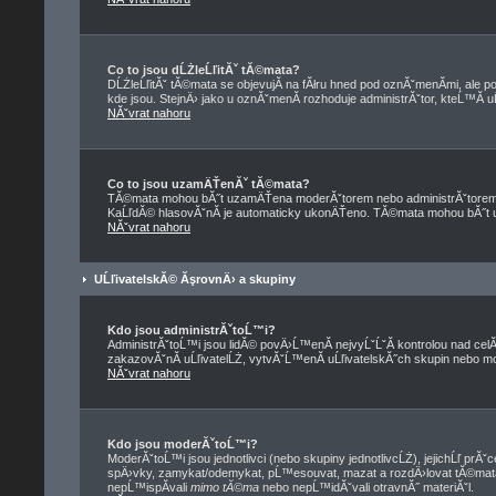
Co to jsou dĹŻleĹľitĂˇ tĂ©mata?
DĹŻleĹľitĂˇ tĂ©mata se objevujĂ­ na fĂłru hned pod oznĂˇmenĂ­mi, ale po
kde jsou. StejnÄ› jako u oznĂˇmenĂ­ rozhoduje administrĂˇtor, kteĹ™Ă­ 
NĂˇvrat nahoru
Co to jsou uzamÄŤenĂˇ tĂ©mata?
TĂ©mata mohou bĂ˝t uzamÄŤena moderĂˇtorem nebo administrĂˇtorem
KaĹľdĂ© hlasovĂˇnĂ­ je automaticky ukonÄŤeno. TĂ©mata mohou bĂ˝
NĂˇvrat nahoru
UĹľivatelskĂ© ĂşrovnÄ› a skupiny
Kdo jsou administrĂˇtoĹ™i?
AdministrĂˇtoĹ™i jsou lidĂ© povÄ›Ĺ™enĂ­ nejvyĹˇĹˇĂ­ kontrolou nad cel
zakazovĂˇnĂ­ uĹľivatelĹŻ, vytvĂˇĹ™enĂ­ uĹľivatelskĂ˝ch skupin nebo 
NĂˇvrat nahoru
Kdo jsou moderĂˇtoĹ™i?
ModerĂˇtoĹ™i jsou jednotlivci (nebo skupiny jednotlivcĹŻ), jejichĹľ prĂ
spÄ›vky, zamykat/odemykat, pĹ™esouvat, mazat a rozdÄ›lovat tĂ©mata
nepĹ™ispĂ­vali
mimo tĂ©ma
nebo nepĹ™idĂˇvali otravnĂ˝ materiĂˇl.