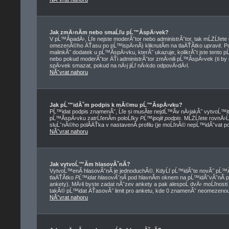
Jak zmÄ›nĂ­m nebo smaĹľu pĹ™Ă­spÄ›vek?
V pĹ™Ă­padÄ›, Ĺľe nejste moderĂˇtor nebo administrĂˇtor, tak mĹŻĹľete
omezenĂ©ho ÄŤasu po pĹ™ispÄ›nĂ­) kliknutĂ­m na tlaÄŤĂ­tko
upravit
. P
malinkĂ˝ dodatek u pĹ™Ă­spÄ›vku, kterĂ˝ ukazuje, kolikrĂˇt jste tento 
nebo pokud moderĂˇtor ÄŤi administrĂˇtor zmÄ›nili pĹ™Ă­spÄ›vek (ti by
spÄ›vek smazat, pokud na nÄ›j jiĹľ nÄ›kdo odpovÄ›dÄ›l.
NĂˇvrat nahoru
Jak pĹ™idĂˇm podpis k mĂ©mu pĹ™Ă­spÄ›vku?
PĹ™idat podpis znamenĂˇ, Ĺľe si musĂ­te nejdĹ™Ă­v nÄ›jakĂ˝ vytvoĹ™i
pĹ™Ă­spÄ›vku zatrĹľenĂ­m poloĹľky
PĹ™ipojit podpis
. MĹŻĹľete rovnÄ›
sluĹˇnĂ©ho polĂ­ÄŤka v nastavenĂ­ profilu (je moĹľnĂ© nepĹ™idĂˇvat p
NĂˇvrat nahoru
Jak vytvoĹ™Ă­m hlasovĂˇnĂ­?
VytvoĹ™enĂ­ hlasovĂˇnĂ­ je jednoduchĂ©. KdyĹľ pĹ™idĂˇte novĂ˝ pĹ™Ă­
tlaÄŤĂ­tko
PĹ™idat hlasovĂˇnĂ­
pod hlavnĂ­m oknem na pĹ™idĂˇvĂˇnĂ­ p
ankety). MÄ›li byste zadat nĂˇzev ankety a pak alespoĹ dvÄ› moĹľnost
takĂ© pĹ™idat ÄŤasovĂ˝ limit pro anketu, kde 0 znamenĂˇ neomezenou 
NĂˇvrat nahoru