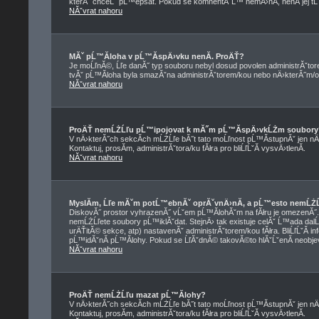
kterĂ˝ chceĹˇ pĹ™epsat. Pokud se komnentĂˇĹ™ nemÄ›nĂ­, nenĂ­ jej t
NĂˇvrat nahoru
MĂˇ pĹ™Ă­loha v pĹ™Ă­spÄ›vku nenĂ­. ProÄŤ?
Je moĹľnĂ©, Ĺľe danĂ˝ typ souboru nebyl dosud povolen administrĂˇtor
tvĂˇ pĹ™Ă­loha byla smazĂˇna administrĂˇtorem/kou nebo nÄ›kterĂ˝m/ou z
NĂˇvrat nahoru
ProÄŤ nemĹŻĹľu pĹ™ipojovat k mĂ˝m pĹ™Ă­spÄ›vkĹŻm soubory
V nÄ›kterĂ˝ch sekcĂ­ch mĹŻĹľe bĂ˝t tato moĹľnost pĹ™Ă­stupnĂˇ jen nÄ
Kontaktuj, prosĂ­m, administrĂˇtora/ku fĂłra pro bliĹľĹˇĂ­ vysvÄ›tlenĂ­.
NĂˇvrat nahoru
MyslĂ­m, Ĺľe mĂˇm potĹ™ebnĂˇ oprĂˇvnÄ›nĂ­, a pĹ™esto nemĹŻĹ
DiskovĂ˝ prostor vyhrazenĂ˝ vĹˇem pĹ™Ă­lohĂˇm na fĂłru je omezenĂ˝. Pok
nemĹŻĹľete soubory pĹ™iklĂˇdat. StejnÄ› tak existuje celĂˇ Ĺ™ada dalĹˇ
urÄŤitĂ© sekce, atp) nastavenĂˇ administrĂˇtorem/kou fĂłra. BliĹľĹˇĂ
pĹ™idĂˇnĂ­ pĹ™Ă­lohy. Pokud se ĹľĂˇdnĂ© takovĂ©to hlĂˇĹˇenĂ­ neobjevuj
NĂˇvrat nahoru
ProÄŤ nemĹŻĹľu mazat pĹ™Ă­lohy?
V nÄ›kterĂ˝ch sekcĂ­ch mĹŻĹľe bĂ˝t tato moĹľnost pĹ™Ă­stupnĂˇ jen nÄ
Kontaktuj, prosĂ­m, administrĂˇtora/ku fĂłra pro bliĹľĹˇĂ­ vysvÄ›tlenĂ­.