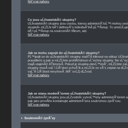
NĂˇvrat nahoru
Co jsou uĹľivatelskĂ© skupiny?
UĹľivatelskĂ© skupiny jsou cestou, kterou administrĂˇtoĹ™i mohou sesk
skupinÄ› mĹŻĹľe bĂ˝t definovĂˇn individuĂˇlnĂ­ pĹ™Ă­stup. To umoĹľĹuje
dĂˇt pĹ™Ă­stup na soukromĂ© fĂłrum, atd.
NĂˇvrat nahoru
Jak se mohu zapojit do uĹľivatelskĂ© skupiny?
PĹ™ipojit se do uĹľivatelskĂ© skupiny staÄŤĂ­ kliknout na odkaz
UĹľiva
pravidlem) a pak si mĹŻĹľete prohlĂ©dnout vĹˇechny skupiny. Ne vĹˇe
majĂ­ utajenĂ© ÄŤlenstvĂ­. Pokud je skupina otevĹ™enĂˇ, mĹŻĹľete zaĹ
skupiny musĂ­ vaĹˇi ĹľĂˇdost schvĂˇlit a mĹŻĹľe se vĂˇs zeptat na dĹŻ
vaĹˇĂ­ ĹľĂˇdosti nevyhovĂ­. MĂˇ svĹŻj dĹŻvod.
NĂˇvrat nahoru
Jak se stanu moderĂˇtorem uĹľivatelskĂ© skupiny?
UĹľivatelskĂ© skupiny jsou pĹŻvodnÄ› vytvoĹ™eny administrĂˇtorem a m
pak jako prvnĂ­ho kontaktujte administrĂˇtora soukromou zprĂˇvou.
NĂˇvrat nahoru
SoukromĂ© zprĂˇvy