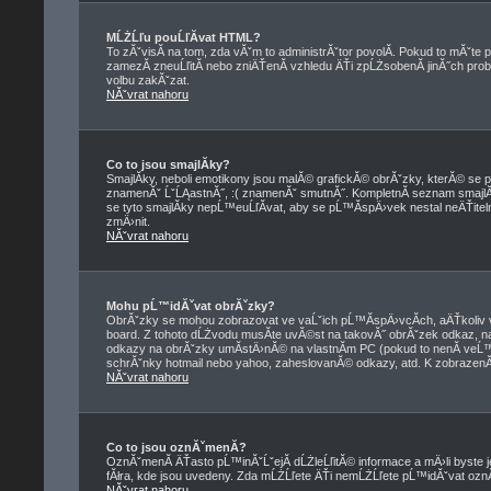
MĹŻĹľu pouĹľĂ­vat HTML?
To zĂˇvisĂ­ na tom, zda vĂˇm to administrĂˇtor povolĂ­. Pokud to mĂˇte pov
zamezĂ­ zneuĹľitĂ­ nebo zniÄŤenĂ­ vzhledu ÄŤi zpĹŻsobenĂ­ jinĂ˝ch 
volbu zakĂˇzat.
NĂˇvrat nahoru
Co to jsou smajlĂ­ky?
SmajlĂ­ky, neboli emotikony jsou malĂ© grafickĂ© obrĂˇzky, kterĂ© se p
znamenĂˇ ĹˇĹĄastnĂ˝, :( znamenĂˇ smutnĂ˝. KompletnĂ­ seznam smajl
se tyto smajlĂ­ky nepĹ™euĹľĂ­vat, aby se pĹ™Ă­spÄ›vek nestal neÄŤi
zmÄ›nit.
NĂˇvrat nahoru
Mohu pĹ™idĂˇvat obrĂˇzky?
ObrĂˇzky se mohou zobrazovat ve vaĹˇich pĹ™Ă­spÄ›vcĂ­ch, aÄŤkoliv 
board. Z tohoto dĹŻvodu musĂ­te uvĂ©st na takovĂ˝ obrĂˇzek odkaz, 
odkazy na obrĂˇzky umĂ­stÄ›nĂ© na vlastnĂ­m PC (pokud to nenĂ­ veĹ
schrĂˇnky hotmail nebo yahoo, zaheslovanĂ© odkazy, atd. K zobrazenĂ­
NĂˇvrat nahoru
Co to jsou oznĂˇmenĂ­?
OznĂˇmenĂ­ ÄŤasto pĹ™inĂˇĹˇejĂ­ dĹŻleĹľitĂ© informace a mÄ›li byste j
fĂłra, kde jsou uvedeny. Zda mĹŻĹľete ÄŤi nemĹŻĹľete pĹ™idĂˇvat oznĂˇme
NĂˇvrat nahoru