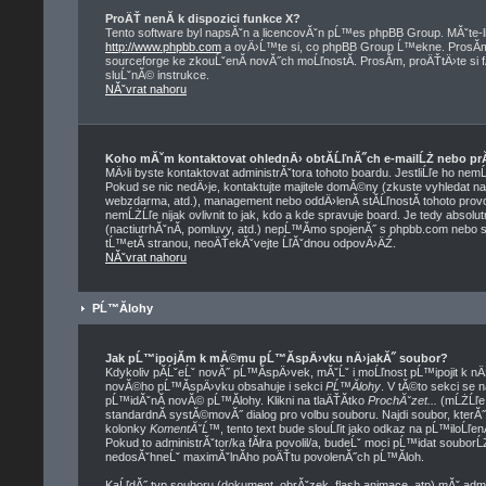
ProÄŤ nenĂ­ k dispozici funkce X?
Tento software byl napsĂˇn a licencovĂˇn pĹ™es phpBB Group. MĂˇte-li 
http://www.phpbb.com
a ovÄ›Ĺ™te si, co phpBB Group Ĺ™ekne. ProsĂ­m,
sourceforge ke zkouĹˇenĂ­ novĂ˝ch moĹľnostĂ­. ProsĂ­m, proÄŤtÄ›te si
sluĹˇnĂ© instrukce.
NĂˇvrat nahoru
Koho mĂˇm kontaktovat ohlednÄ› obtĂ­ĹľnĂ˝ch e-mailĹŻ nebo prĂˇ
MÄ›li byste kontaktovat administrĂˇtora tohoto boardu. JestliĹľe ho nem
Pokud se nic nedÄ›je, kontaktujte majitele domĂ©ny (zkuste vyhledat na 
webzdarma, atd.), management nebo oddÄ›lenĂ­ stĂ­ĹľnostĂ­ tohoto pr
nemĹŻĹľe nijak ovlivnit to jak, kdo a kde spravuje board. Je tedy abso
(nactiutrhĂˇnĂ­, pomluvy, atd.) nepĹ™Ă­mo spojenĂ˝ s phpbb.com nebo 
tĹ™etĂ­ stranou, neoÄŤekĂˇvejte ĹľĂˇdnou odpovÄ›ÄŹ.
NĂˇvrat nahoru
PĹ™Ă­lohy
Jak pĹ™ipojĂ­m k mĂ©mu pĹ™Ă­spÄ›vku nÄ›jakĂ˝ soubor?
Kdykoliv pĂ­ĹˇeĹˇ novĂ˝ pĹ™Ă­spÄ›vek, mĂˇĹˇ i moĹľnost pĹ™ipojit k n
novĂ©ho pĹ™Ă­spÄ›vku obsahuje i sekci
PĹ™Ă­lohy
. V tĂ©to sekci se 
pĹ™idĂˇnĂ­ novĂ© pĹ™Ă­lohy. Klikni na tlaÄŤĂ­tko
ProchĂˇzet...
(mĹŻĹľe 
standardnĂ­ systĂ©movĂ˝ dialog pro volbu souboru. Najdi soubor, kterĂ
kolonky
KomentĂˇĹ™
, tento text bude slouĹľit jako odkaz na pĹ™ilo
Pokud to administrĂˇtor/ka fĂłra povolil/a, budeĹˇ moci pĹ™idat soubor
nedosĂˇhneĹˇ maximĂˇlnĂ­ho poÄŤtu povolenĂ˝ch pĹ™Ă­loh.
KaĹľdĂ˝ typ souboru (dokument, obrĂˇzek, flash animace, atp) mĂˇ adm