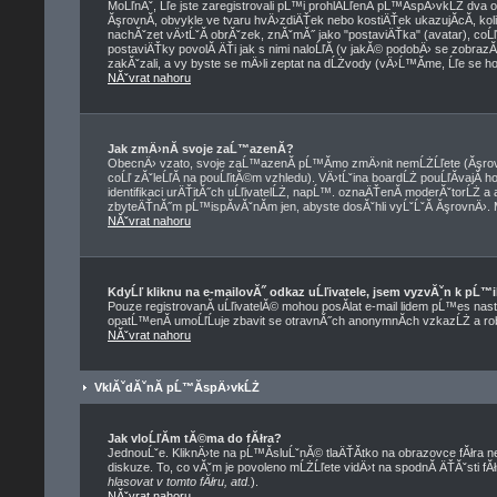
MoĹľnĂˇ, Ĺľe jste zaregistrovali pĹ™i prohlĂ­ĹľenĂ­ pĹ™Ă­spÄ›vkĹŻ dva
ĂşrovnĂ­, obvykle ve tvaru hvÄ›zdiÄŤek nebo kostiÄŤek ukazujĂ­cĂ­, koli
nachĂˇzet vÄ›tĹˇĂ­ obrĂˇzek, znĂˇmĂ˝ jako "postaviÄŤka" (avatar), coĹľ 
postaviÄŤky povolĂ­ ÄŤi jak s nimi naloĹľĂ­ (v jakĂ© podobÄ› se zobraz
zakĂˇzali, a vy byste se mÄ›li zeptat na dĹŻvody (vÄ›Ĺ™Ă­me, Ĺľe se ho
NĂˇvrat nahoru
Jak zmÄ›nĂ­ svoje zaĹ™azenĂ­?
ObecnÄ› vzato, svoje zaĹ™azenĂ­ pĹ™Ă­mo zmÄ›nit nemĹŻĹľete (Ăşrovn
coĹľ zĂˇleĹľĂ­ na pouĹľitĂ©m vzhledu). VÄ›tĹˇina boardĹŻ pouĹľĂ­vajĂ­
identifikaci urÄŤitĂ˝ch uĹľivatelĹŻ, napĹ™. oznaÄŤenĂ­ moderĂˇtorĹŻ a a
zbyteÄŤnĂ˝m pĹ™ispĂ­vĂˇnĂ­m jen, abyste dosĂˇhli vyĹˇĹˇĂ­ ĂşrovnÄ›. 
NĂˇvrat nahoru
KdyĹľ kliknu na e-mailovĂ˝ odkaz uĹľivatele, jsem vyzvĂˇn k pĹ™i
Pouze registrovanĂ­ uĹľivatelĂ© mohou posĂ­lat e-mail lidem pĹ™es nast
opatĹ™enĂ­ umoĹľĹuje zbavit se otravnĂ˝ch anonymnĂ­ch vzkazĹŻ a rob
NĂˇvrat nahoru
VklĂˇdĂˇnĂ­ pĹ™Ă­spÄ›vkĹŻ
Jak vloĹľĂ­m tĂ©ma do fĂłra?
JednouĹˇe. KliknÄ›te na pĹ™Ă­sluĹˇnĂ© tlaÄŤĂ­tko na obrazovce fĂłra 
diskuze. To, co vĂˇm je povoleno mĹŻĹľete vidÄ›t na spodnĂ­ ÄŤĂˇsti 
hlasovat v tomto fĂłru, atd.
).
NĂˇvrat nahoru