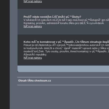
NĂˇvrat nahoru
ProÄŤ nikde nevidĂ­m ĹľĂˇdnĂ© pĹ™Ă­lohy?
V nÄ›kterĂ˝ch sekcĂ­ch mĹŻĹľe bĂ˝t tato moĹľnost pĹ™Ă­stupnĂˇ jen nÄ
Kontaktuj, prosĂ­m, administrĂˇtora/ku fĂłra pro bliĹľĹˇĂ­ vysvÄ›tlenĂ­.
NĂˇvrat nahoru
Koho mĂˇm kontaktovat v pĹ™Ă­padÄ›, Ĺľe fĂłrum obsahuje ilegĂ
Pokud jsi drĹľitelem/kou ÄŤi zprostĹ™edkovatelem/kou autorskĂ˝ch neb
to hodnovÄ›rnÄ› doloĹľit a chceĹˇ danĂ˝ materiĂˇl upravit nebo z fĂłra s
moderĂˇtorĹŻ/ek. Tyto osoby, prosĂ­m, ihned kontaktuj i v pĹ™Ă­padÄ›, 
ÄŚeskĂ© republiky.
NĂˇvrat nahoru
Obsah fĂłra checksum.cz