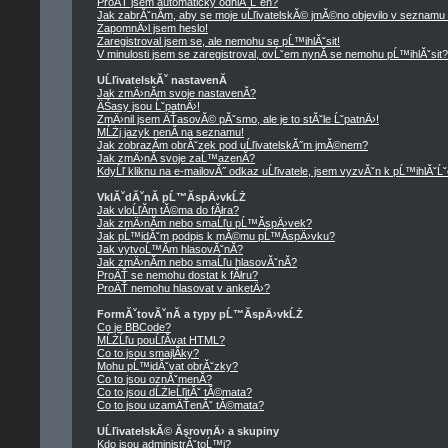
ProÄŤ jsem automaticky odhlĂˇĹˇen?
Jak zabrĂˇnĂ­m, aby se moje uĹľivatelskĂ© jmĂ©no objevilo v seznamu
ZapomnÄ›l jsem heslo!
Zaregistroval jsem se, ale nemohu se pĹ™ihlĂˇsit!
V minulosti jsem se zaregistroval, ovĹˇem nynĂ­ se nemohu pĹ™ihlĂˇsit?
UĹľivatelskĂˇ nastavenĂ­
Jak zmÄ›nĂ­m svoje nastavenĂ­?
ÄŚasy jsou ĹˇpatnÄ›!
ZmÄ›nil jsem ÄŤasovĂ© pĂˇsmo, ale je to stĂˇle ĹˇpatnÄ›!
MĹŻj jazyk nenĂ­ na seznamu!
Jak zobrazĂ­m obrĂˇzek pod uĹľivatelskĂ˝m jmĂ©nem?
Jak zmÄ›nĂ­ svoje zaĹ™azenĂ­?
KdyĹľ kliknu na e-mailovĂ˝ odkaz uĹľivatele, jsem vyzvĂˇn k pĹ™ihlĂˇĹˇ
VklĂˇdĂˇnĂ­ pĹ™Ă­spÄ›vkĹŻ
Jak vloĹľĂ­m tĂ©ma do fĂłra?
Jak zmÄ›nĂ­m nebo smaĹľu pĹ™Ă­spÄ›vek?
Jak pĹ™idĂˇm podpis k mĂ©mu pĹ™Ă­spÄ›vku?
Jak vytvoĹ™Ă­m hlasovĂˇnĂ­?
Jak zmÄ›nĂ­m nebo smaĹľu hlasovĂˇnĂ­?
ProÄŤ se nemohu dostat k fĂłru?
ProÄŤ nemohu hlasovat v anketÄ›?
FormĂˇtovĂˇnĂ­ a typy pĹ™Ă­spÄ›vkĹŻ
Co je BBCode?
MĹŻĹľu pouĹľĂ­vat HTML?
Co to jsou smajlĂ­ky?
Mohu pĹ™idĂˇvat obrĂˇzky?
Co to jsou oznĂˇmenĂ­?
Co to jsou dĹŻleĹľitĂˇ tĂ©mata?
Co to jsou uzamÄŤenĂˇ tĂ©mata?
UĹľivatelskĂ© ĂşrovnÄ› a skupiny
Kdo jsou administrĂˇtoĹ™i?