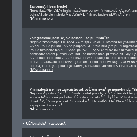
ZapomnÄ›l jsem heslo!
NepanikaĹ™te! VaĹˇe heslo mĹŻĹľeme obnovit. V tomto pĹ™Ă­padÄ› zmĂ
pokraÄŤujte dle instrukcĂ­ a tĂ©mÄ›Ĺ™ ihned budete pĹ™ihlĂˇĹˇeni
NĂˇvrat nahoru
Zaregistroval jsem se, ale nemohu se pĹ™ihlĂˇsit!
Nejprve zkontrolujte, Ĺľe zadĂˇvĂˇte sprĂˇvnĂ© uĹľivatelskĂ© jmĂ©no a
vÄ›cĂ­. Pokud je umoĹľnÄ›na podpora COPPA a klikli jste pĹ™i registrac
Pokud toto nenĂ­ ten pĹ™Ă­pad, pak vĂˇĹˇ ĂşÄŤet musĂ­ bĂ˝t aktivovĂˇn
administrĂˇtorem pĹ™ed tĂ­m, neĹľ se budete moci pĹ™ihlĂˇsit. KdyĹľ jste
nĂˇsledujte instrukce v nÄ›m obsaĹľenĂ©, pokud jste tento email neobdrĹ
proÄŤ se aktivace pouĹľĂ­vĂˇ, je zmenĹˇit moĹľnost vĂ˝skytu
neĹľĂˇdou
adresa, kterou jste pouĹľili je platnĂˇ, kontaktujte administrĂˇtora boardu.
NĂˇvrat nahoru
V minulosti jsem se zaregistroval, ovĹˇem nynĂ­ se nemohu pĹ™ih
NejpravdÄ›podobnÄ›jĹˇĂ­ dĹŻvody: zadali jste chybnĂ© uĹľivatelskĂ© jmĂ©
administrĂˇtor z nÄ›jakĂ©ho dĹŻvodu smazal vĂˇĹˇ ĂşÄŤet. Pokud je to 
obvyklĂ©, Ĺľe se pravidelnÄ› odstraĹujĂ­ uĹľivatelĂ©, kteĹ™Ă­ niÄŤĂ­m 
zapojte se do diskuzĂ­.
NĂˇvrat nahoru
UĹľivatelskĂˇ nastavenĂ­